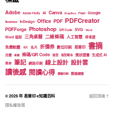
Adobe
Canva
Google
AI
Adobe Firefly
Flash
DropBox
PDFCreator
Office
PDF
InDesign
Illustrator
Photoshop
PDFForge
SVG
QR Code
Word
二維條碼
三角桌曆
人工智慧
Word 版型
停車證
書摘
折價券
免費軟體
數位印刷
易普印
名片
卡片
條碼/QR Code
獎狀證書
生成式 AI
月曆
版型
版型範本
桌曆
筆記
線上設計
設計雲
網路印刷
票券
讀後感
閱讀心得
雲端硬碟
雲端印刷
© 2026 年
易普印 e知識百科
返回頂端
↑
隱私權政策