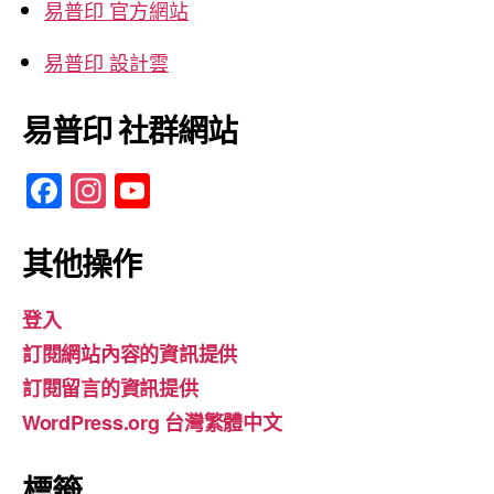
易普印 官方網站
易普印 設計雲
易普印 社群網站
F
In
Y
a
st
o
c
a
u
其他操作
e
gr
T
登入
b
a
u
訂閱網站內容的資訊提供
o
m
b
訂閱留言的資訊提供
o
e
WordPress.org 台灣繁體中文
k
標籤