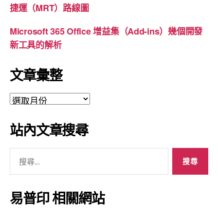
捷運（MRT）路線圖
Microsoft 365 Office 增益集（Add-ins）幾個開發
新工具的解析
文章彙整
文
章
彙
站內文章搜尋
整
搜
尋
關
鍵
易普印 相關網站
字: