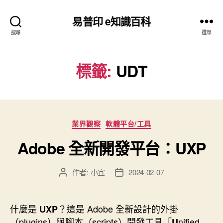
易普印 e知識百科
搜尋
選單
標籤:
UDT
分
業界觀察
軟體平台/工具
類
Adobe 全新開發平台：UXP
作者:
小宜
2024-02-07
文
文
章
章
作
發
者
佈
什麼是
？這是 Adobe 全新設計的外掛
UXP
日
（plugins）與腳本（scripts）開發工具「
nified
U