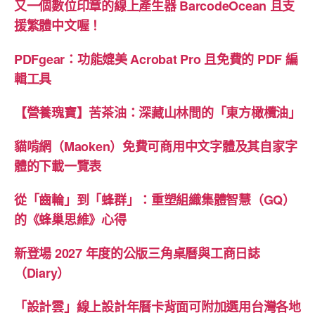
又一個數位印章的線上產生器 BarcodeOcean 且支
援繁體中文喔！
PDFgear：功能媲美 Acrobat Pro 且免費的 PDF 編
輯工具
【營養瑰寶】苦茶油：深藏山林間的「東方橄欖油」
貓啃網（Maoken）免費可商用中文字體及其自家字
體的下載一覽表
從「齒輪」到「蜂群」：重塑組織集體智慧（GQ）
的《蜂巢思維》心得
新登場 2027 年度的公版三角桌曆與工商日誌
（Diary）
「設計雲」線上設計年曆卡背面可附加選用台灣各地