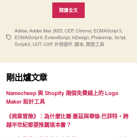
“Adobe
閱讀全文
全
新
開
Adobe
,
Adobe Max 2023
,
CEP
,
Chrome
,
ECMAScript 3
,
ECMAScript 6
,
ExtendScript
,
InDesign
,
Photoshop
,
Script
,
標
發
ScriptUI
,
UDT
,
UXP
,
外掛插件
,
腳本
,
開發工具
籤
平
台：
UXP”
剛出爐文章
Namecheep 與 Shopify 兩個免費線上的 Logo
Maker 設計工具
《商業冒險》：為什麼比爾·蓋茲與華倫·巴菲特，跨
越半世紀都要推薦這本書？