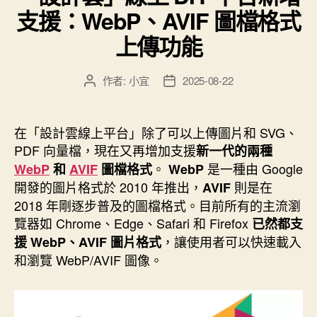
支援：WebP、AVIF 圖檔格式
為
雲
上傳功能
端
版
作者:
小宜
2025-08-22
文
文
Google
章
章
試
作
發
者
佈
算
在「設計雲線上平台」除了可以上傳圖片和 SVG、
日
表
PDF 向量檔，現在又再增加支援
新一代的兩種
期
。
是一種由 Google
筆
WebP
和
AVIF
圖檔格式
WebP
開發的圖片格式於 2010 年推出，
則是在
AVIF
記”
2018 年剛逐步普及的圖檔格式。目前所有的主流瀏
覽器如 Chrome、Edge、Safari 和 Firefox
已然都支
，讓使用者可以快速載入
援 WebP、AVIF 圖片格式
和瀏覽 WebP/AVIF 圖像。