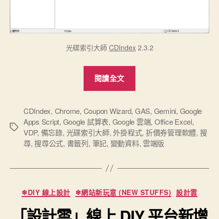
光碟索引大師
CDIndex
2.3.2
“將
閱讀全文
桌
機
版
CDIndex
,
Chrome
,
Coupon Wizard
,
GAS
,
Gemini
,
Google
Apps Script
,
Google 試算表
,
Google 雲端
,
Office Excel
,
CDIndex
標
VDP
,
備忘錄
,
光碟索引大師
,
外掛程式
,
折價券管理軟體
,
搜
光
籤
尋
,
搜尋公式
,
書籤列
,
筆記
,
變動資料
,
雲端版
碟
索
引
分
大
❄DIY 線上設計
❄網站新玩意 (NEW STUFFS)
設計雲
類
師
「設計雲」線上 DIY 平台新增
轉