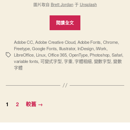
圖片取自
Brett Jordan
于
Unsplash
“超
閱讀全文
棒
的
可
Adobe CC
,
Adobe Creative Cloud
,
Adobe Fonts
,
Chrome
,
Freetype
,
Google Fonts
,
Illustrator
,
InDesign
,
iWork
,
變
LibreOffice
,
Linux
,
Office 365
,
OpenType
,
Photoshop
,
Safari
,
標
字
variable fonts
,
可變式字型
,
字重
,
字體粗細
,
變數字型
,
變數
籤
體/
字體
變
數
字
型
文
1
2
較舊
→
（Variable
章
Font）”
分