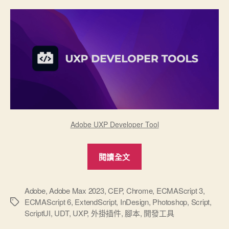
出？”
Adobe UXP Developer Tool
“Adobe
閱讀全文
全
新
開
Adobe
,
Adobe Max 2023
,
CEP
,
Chrome
,
ECMAScript 3
,
ECMAScript 6
,
ExtendScript
,
InDesign
,
Photoshop
,
Script
,
標
發
ScriptUI
,
UDT
,
UXP
,
外掛插件
,
腳本
,
開發工具
籤
平