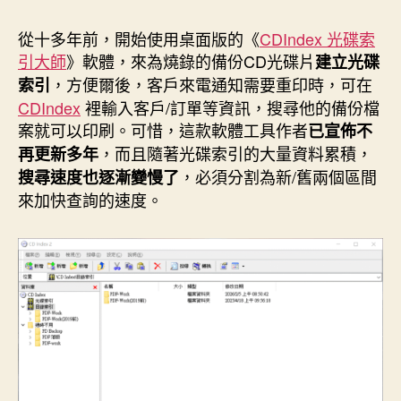
作
發
者
佈
從十多年前，開始使用桌面版的《
CDIndex 光碟索
日
引大師
》軟體，來為燒錄的備份CD光碟片
建立光碟
期
，方便爾後，客戶來電通知需要重印時，可在
索引
CDIndex
裡輸入客戶/訂單等資訊，搜尋他的備份檔
案就可以印刷。可惜，這款軟體工具作者
已宣佈不
，而且隨著光碟索引的大量資料累積，
再更新多年
，必須分割為新/舊兩個區間
搜尋速度也逐漸變慢了
來加快查詢的速度。