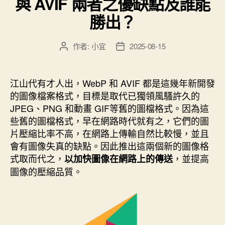
與 AVIF 兩者之優缺點及誰能
援：
勝出？
WebP、
AVIF
作者:
小宜
2025-08-15
文
文
圖
章
章
檔
作
發
格
者
佈
江山代有才人出，WebP 和 AVIF 都是這幾年新開發
式
日
的圖像檔案格式，目標是取代已獨領風騷許久的
期
上
JPEG、PNG 和動畫 GIF等舊的圖檔格式。因為這
傳
些舊的圖檔格式，早在網路時代就有之，它們的圖
功
片壓縮比率不高，在網路上傳輸自然比較慢，並且
能”
會有圖像失真的缺點。因此推出這兩個新的圖像格
式取而代之，
，並提高
以加快圖像在網路上的傳送
圖像的壓縮品質。