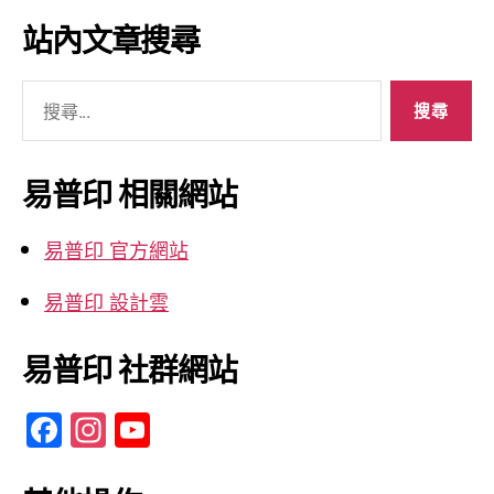
彙
站內文章搜尋
整
搜
尋
關
鍵
易普印 相關網站
字:
易普印 官方網站
易普印 設計雲
易普印 社群網站
F
In
Y
a
st
o