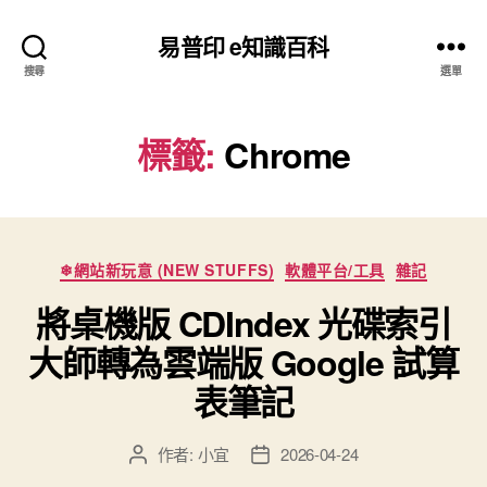
易普印 e知識百科
搜尋
選單
標籤:
Chrome
分
❄網站新玩意 (NEW STUFFS)
軟體平台/工具
雜記
類
將桌機版 CDIndex 光碟索引
大師轉為雲端版 Google 試算
表筆記
作者:
小宜
2026-04-24
文
文
章
章