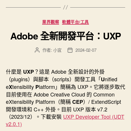
檔
案
格
分
業界觀察
軟體平台/工具
式：
類
Adobe 全新開發平台：UXP
WebP
與
AVIF
作者:
小宜
2024-02-07
文
文
兩
章
章
作
發
者
者
佈
什麼是
？這是 Adobe 全新設計的外掛
UXP
之
日
（plugins）與腳本（scripts）開發工具「
nified
U
優
期
e
tensibility
latform」簡稱為 UXP。它將逐步取代
X
P
缺
目前使用在 Adobe Creative Cloud 的 Common
點
eXtensibility Platform（簡稱
）/ ExtendScript
CEP
及
開發環境和 C++ 外掛。目前 UXP 版本 v7.2
誰
（2023/12）。下載安裝
UXP Developer Tool (UDT
能
v2.0.1)
勝