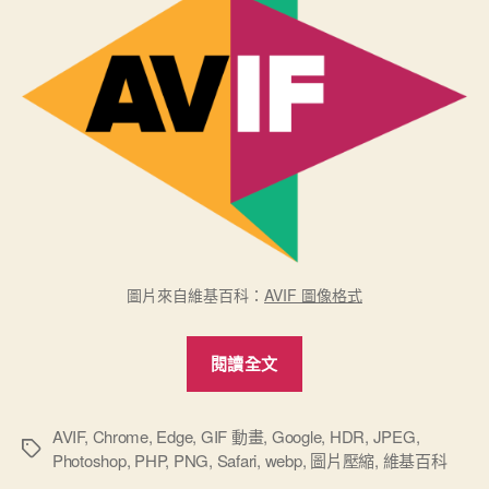
圖片來自維基百科：
AVIF 圖像格式
“新
閱讀全文
一
代
圖
AVIF
,
Chrome
,
Edge
,
GIF 動畫
,
Google
,
HDR
,
JPEG
,
標
Photoshop
,
PHP
,
PNG
,
Safari
,
webp
,
圖片壓縮
,
維基百科
像
籤