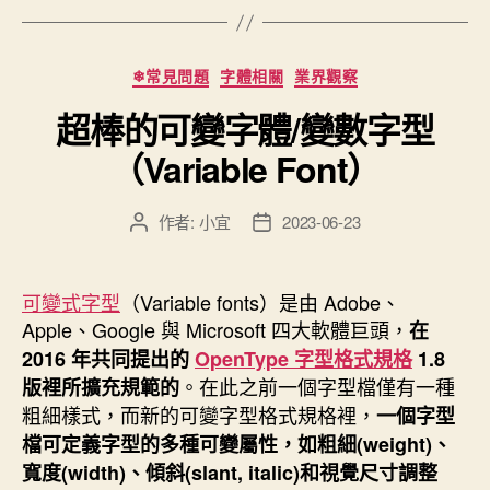
台：
UXP”
分
❄常見問題
字體相關
業界觀察
類
超棒的可變字體/變數字型
（Variable Font）
作者:
小宜
2023-06-23
文
文
章
章
作
發
者
佈
可變式字型
（Variable fonts）是由 Adobe、
日
Apple、Google 與 Microsoft 四大軟體巨頭，
在
期
2016 年共同提出的
OpenType 字型格式規格
1.8
。在此之前一個字型檔僅有一種
版裡所擴充規範的
粗細樣式，而新的可變字型格式規格裡，
一個字型
檔可定義字型的多種可變屬性，如粗細(weight)、
寬度(width)、傾斜(slant, italic)和視覺尺寸調整