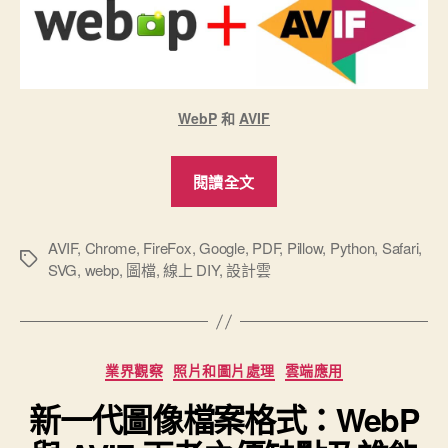
WebP
和
AVIF
“「設
閱讀全文
計
雲」
線
AVIF
,
Chrome
,
FireFox
,
Google
,
PDF
,
Pillow
,
Python
,
Safari
,
標
SVG
,
webp
,
圖檔
,
線上 DIY
,
設計雲
上
籤
DIY
平
台
分
業界觀察
照片和圖片處理
雲端應用
新
類
新一代圖像檔案格式：WebP
增
支