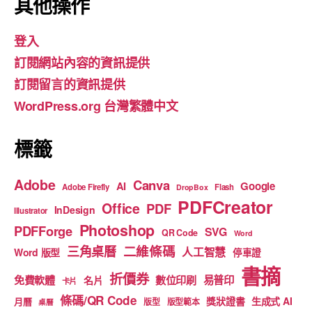
c
a
u
其他操作
e
gr
T
登入
b
a
u
訂閱網站內容的資訊提供
o
m
b
訂閱留言的資訊提供
o
e
WordPress.org 台灣繁體中文
k
標籤
Adobe
Canva
Google
AI
Adobe Firefly
Flash
DropBox
PDFCreator
Office
PDF
InDesign
Illustrator
Photoshop
PDFForge
SVG
QR Code
Word
二維條碼
三角桌曆
人工智慧
Word 版型
停車證
書摘
折價券
免費軟體
數位印刷
易普印
名片
卡片
條碼/QR Code
獎狀證書
生成式 AI
月曆
版型
版型範本
桌曆