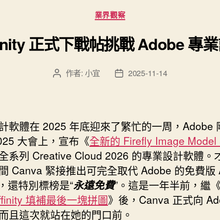
分
業界觀察
類
ffinity 正式下戰帖挑戰 Adobe
作者:
小宜
2025-11-14
文
文
章
章
作
發
者
佈
日
計軟體在 2025 年底迎來了繁忙的一周，Adobe
期
2025 大會上，宣布《
全新的 Firefly Image Model 
系列 Creative Cloud 2026 的專業設計軟體
 Canva 緊接推出可完全取代 Adobe 的免費版 Aff
io，還特別標榜是“
永遠免費
”。這是一年半前，繼
ffinity 填補最後一塊拼圖
》後，Canva 正式向 Ad
而且這次就站在她的門口前。