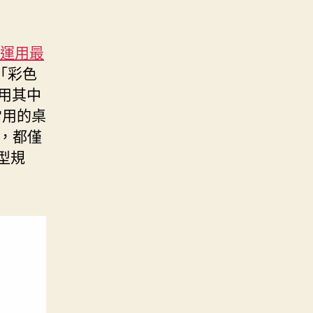
運用最
「彩色
使用其中
常用的桌
 等，都僅
型規