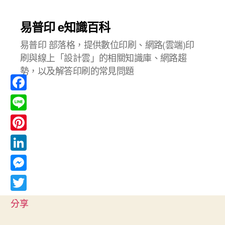
易普印 e知識百科
易普印 部落格，提供數位印刷、網路(雲端)印
刷與線上「設計雲」的相關知識庫、網路趨
勢，以及解答印刷的常見問題
F
a
L
c
i
P
e
n
i
L
b
e
n
i
o
M
t
n
o
e
T
e
分享
k
k
s
w
r
e