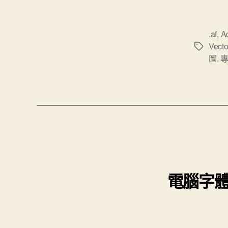
.af
,
A
Vecto
標
圖
,
籤
電腦字體終