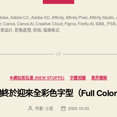
Affinity
正
式
dobe
,
Adobe CC
,
Adobe XD
,
Affinity
,
Affinity Pixel
,
Affinity Studio
,
r
,
Canva
,
Canva AI
,
Creative Cloud
,
Figma
,
Firefly AI
,
IDML
,
PSB
下
專業設計
,
影像處理
,
排版
,
檔案格式
戰
帖
挑
戰
Adobe
專
分
❄網站新玩意 (NEW STUFFS)
字體相關
業界觀察
業
類
設
於迎來全彩色字型（Full Color 
計
的
作者:
小宜
2025-10-03
文
文
市
章
章