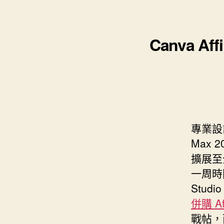
s
i
e
d
e
t
s
I
n
t
Canva A
t
n
g
e
e
r
r
專業設
Max 
擴展至全
一周時間
Stud
併購 A
戰帖，