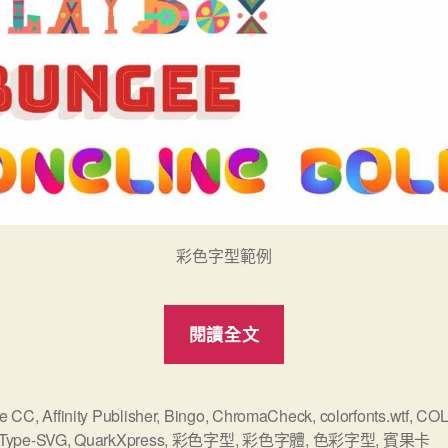
彩色字型範例
“電
閱讀全文
腦
字
體
e CC
,
Affinity Publisher
,
Bingo
,
ChromaCheck
,
colorfonts.wtf
,
COL
Type-SVG
,
QuarkXpress
,
彩色字型
,
彩色字體
,
色彩字型
,
賓果卡
終