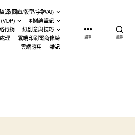
資源(圖庫/版型/字體/AI)
VDP)
❄閱讀筆記
網路行銷
紙創意與技巧
處理
雲端印刷電商修練
選單
搜尋
雲端應用
雜記