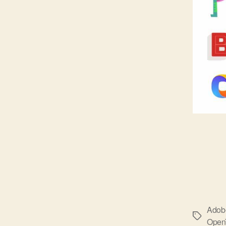
Adob
標
Open