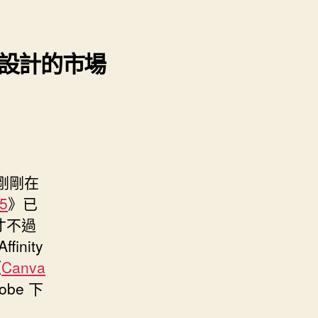
 專業設計的市場
 剛剛在
5
》已
。才不過
inity
《
Canva
obe 下