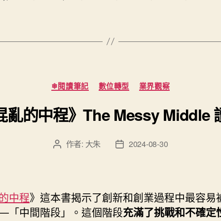
於
迎
來
全
彩
分
❄閱讀筆記
數位轉型
業界觀察
色
類
字
亂的中程》The Messy Middle
型
（Full
作者:
大朱
2024-08-30
文
文
Color
章
章
Fonts）”
作
發
者
佈
日
的中程
》這本書揭示了創新和創業過程中最容易
期
—「中間階段」。這個階段
充滿了挑戰和不確定