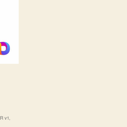
R v1
,