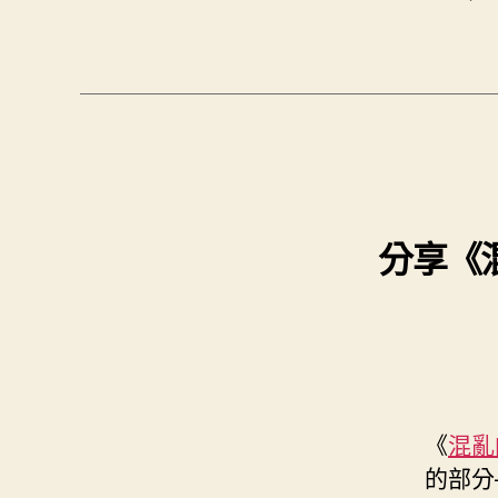
籤
分享《混
《
混亂
的部分