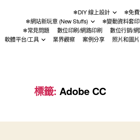
❄DIY 線上設計
❄免費
❄網站新玩意 (New Stuffs)
❄變動資料套印 (
❄常見問題
數位印刷/網路印刷
數位行銷/
軟體平台/工具
業界觀察
案例分享
照片和圖片
標籤:
Adobe CC