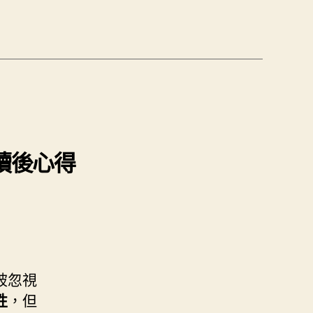
 讀後心得
被忽視
性
，但