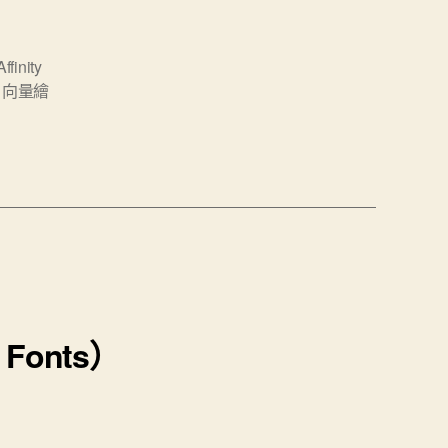
Affinity
,
向量繪
Fonts）