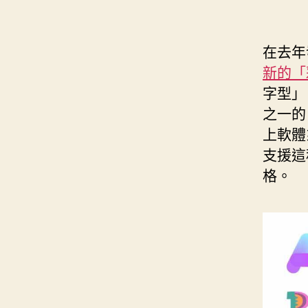
在去年
新的「
字型」
之一的
上軟體系列
支援
格。