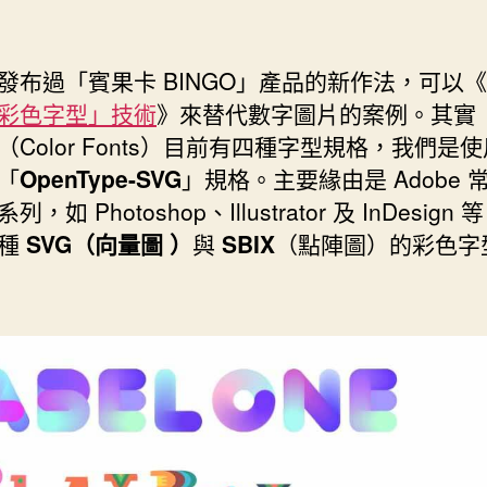
場”
作
發
者
佈
日
發布過「賓果卡 BINGO」產品的新作法，可以《
期
彩色字型」技術
》來替代數字圖片的案例。其實
（Color Fonts）目前有四種字型規格，我們是
「
OpenType-SVG
」規格。主要緣由是 Adobe 
，如 Photoshop、Illustrator 及 InDesign
這種
SVG（向量圖 ）
與
SBIX
（點陣圖）的彩色字