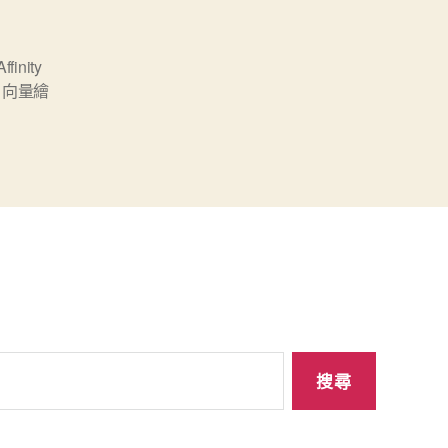
Affinity
,
向量繪