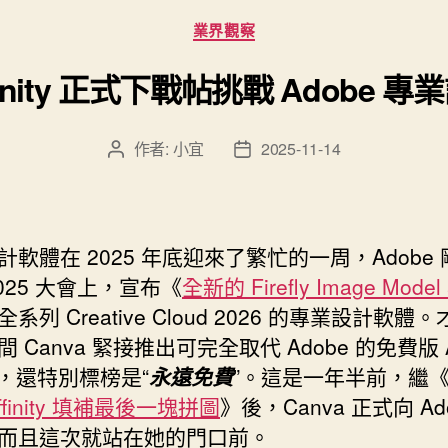
分
業界觀察
類
ffinity 正式下戰帖挑戰 Adobe
作者:
小宜
2025-11-14
文
文
章
章
作
發
者
佈
日
計軟體在 2025 年底迎來了繁忙的一周，Adobe
期
2025 大會上，宣布《
全新的 Firefly Image Model 
系列 Creative Cloud 2026 的專業設計軟體
 Canva 緊接推出可完全取代 Adobe 的免費版 Aff
io，還特別標榜是“
永遠免費
”。這是一年半前，繼
ffinity 填補最後一塊拼圖
》後，Canva 正式向 Ad
而且這次就站在她的門口前。