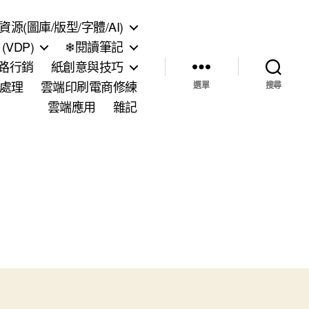
資源(圖庫/版型/字體/AI)
VDP)
❄閱讀筆記
網路行銷
紙創意與技巧
處理
雲端印刷電商修練
選單
搜尋
雲端應用
雜記