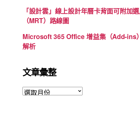
「設計雲」線上設計年曆卡背面可附加選
（MRT）路線圖
Microsoft 365 Office 增益集（Ad
解析
文章彙整
文
章
彙
整