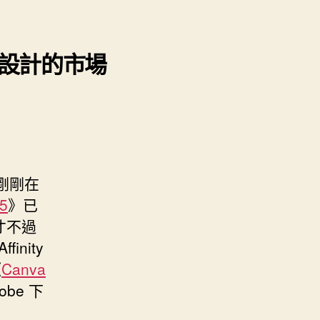
 專業設計的市場
 剛剛在
5
》已
。才不過
inity
《
Canva
obe 下