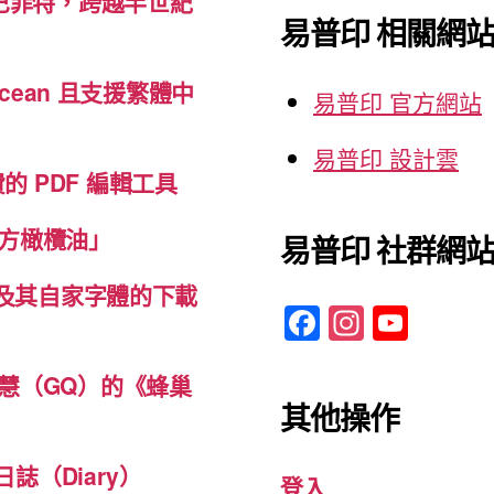
巴菲特，跨越半世紀
鍵
場”
易普印 相關網
字:
cean 且支援繁體中
易普印 官方網站
易普印 設計雲
免費的 PDF 編輯工具
方橄欖油」
易普印 社群網
體及其自家字體的下載
F
In
Y
a
st
o
c
a
u
慧（GQ）的《蜂巢
其他操作
e
gr
T
b
a
u
誌（Diary）
登入