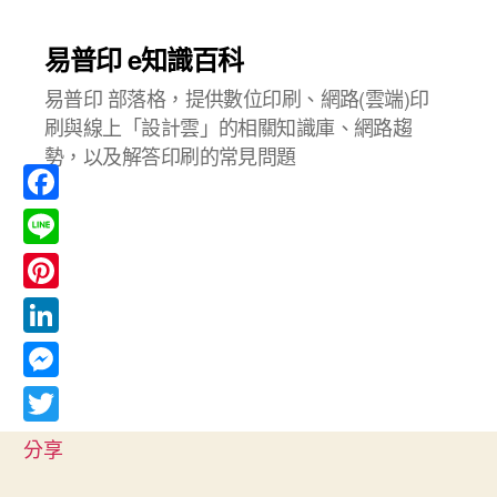
易普印 e知識百科
易普印 部落格，提供數位印刷、網路(雲端)印
刷與線上「設計雲」的相關知識庫、網路趨
勢，以及解答印刷的常見問題
F
a
L
c
i
P
e
n
i
L
b
e
n
i
o
M
t
n
o
e
T
e
分享
k
k
s
w
r
e