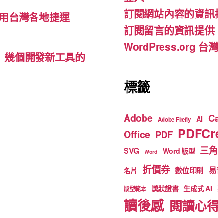
o
m
b
訂閱網站內容的資訊
o
e
用台灣各地捷運
訂閱留言的資訊提供
k
WordPress.org
d-ins）幾個開發新工具的
標籤
Adobe
C
AI
Adobe Firefly
PDFCre
Office
PDF
三角
SVG
Word 版型
Word
折價券
數位印刷
易
名片
獎狀證書
生成式 AI
版型範本
讀後感
閱讀心