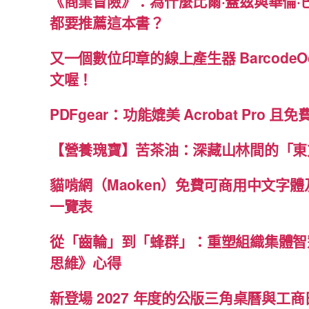
《商業冒險》：為什麼比爾·蓋茲與華倫·
都要推薦這本書？
又一個數位印章的線上產生器 BarcodeO
文喔！
PDFgear：功能媲美 Acrobat Pro 且
【營養瑰寶】苦茶油：深藏山林間的「東
貓啃網（Maoken）免費可商用中文字
一覽表
從「齒輪」到「蜂群」：重塑組織集體智
思維》心得
新登場 2027 年度的公版三角桌曆與工商日