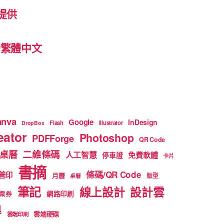
提供
 台灣繁體中文
anva
Google
InDesign
Flash
Illustrator
DropBox
ator
Photoshop
PDFForge
QR Code
二維條碼
桌曆
人工智慧
免費軟體
停車證
卡片
書摘
條碼/QR Code
普印
月曆
版型
桌曆
筆記
線上設計
設計雲
網路印刷
票券
得
雲端硬碟
雲端印刷