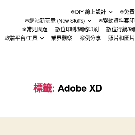
❄DIY 線上設計
❄免費
❄網站新玩意 (New Stuffs)
❄變動資料套印 (
❄常見問題
數位印刷/網路印刷
數位行銷/
軟體平台/工具
業界觀察
案例分享
照片和圖片
標籤:
Adobe XD