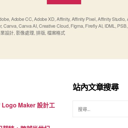
Affinity
正
式
dobe
,
Adobe CC
,
Adobe XD
,
Affinity
,
Affinity Pixel
,
Affinity Studio
,
r
,
Canva
,
Canva AI
,
Creative Cloud
,
Figma
,
Firefly AI
,
IDML
,
PSB
下
專業設計
,
影像處理
,
排版
,
檔案格式
戰
帖
挑
戰
Adobe
專
站內文章搜尋
業
設
搜
 Logo Maker 設計工
計
尋
的
關
市