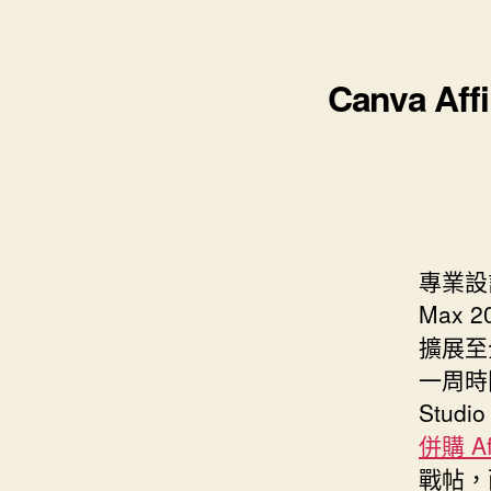
s
i
e
d
e
t
s
I
n
t
Canva A
t
n
g
e
e
r
r
專業設
Max 
擴展至全
一周時間
Stud
併購 A
戰帖，