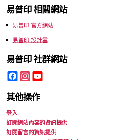
鍵
易普印 相關網站
字:
易普印 官方網站
易普印 設計雲
易普印 社群網站
F
In
Y
a
st
o
c
a
u
其他操作
e
gr
T
登入
b
a
u
訂閱網站內容的資訊提供
o
m
b
訂閱留言的資訊提供
o
e