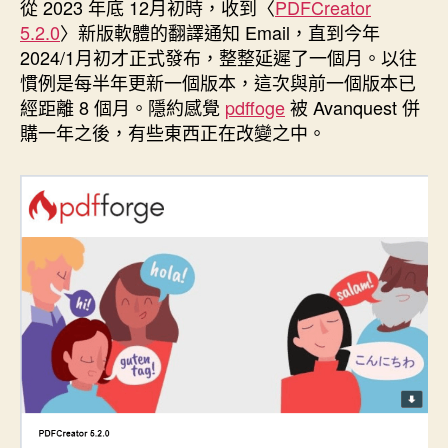
者
佈
從 2023 年底 12月初時，收到〈
PDFCreator
日
5.2.0
〉新版軟體的翻譯通知 Email，直到今年
期
2024/1月初才正式發布，整整延遲了一個月。以往
慣例是每半年更新一個版本，這次與前一個版本已
經距離 8 個月。隱約感覺
pdffoge
被 Avanquest 併
購一年之後，有些東西正在改變之中。