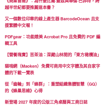
《商業冒險》：為什麼比爾·蓋茲與華倫·巴菲特，跨
越半世紀都要推薦這本書？
又一個數位印章的線上產生器 BarcodeOcean 且支
援繁體中文喔！
PDFgear：功能媲美 Acrobat Pro 且免費的 PDF 編
輯工具
【營養瑰寶】苦茶油：深藏山林間的「東方橄欖油」
貓啃網（Maoken）免費可商用中文字體及其自家字
體的下載一覽表
從「齒輪」到「蜂群」：重塑組織集體智慧（GQ）
的《蜂巢思維》心得
新登場 2027 年度的公版三角桌曆與工商日誌