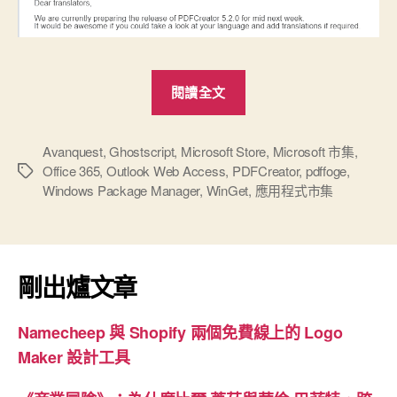
“PDFCreator
閱讀全文
5.2
更
新
Avanquest
,
Ghostscript
,
Microsoft Store
,
Microsoft 市集
,
Office 365
,
Outlook Web Access
,
PDFCreator
,
pdffoge
,
標
版”
Windows Package Manager
,
WinGet
,
應用程式市集
籤
剛出爐文章
Namecheep 與 Shopify 兩個免費線上的 Logo
Maker 設計工具