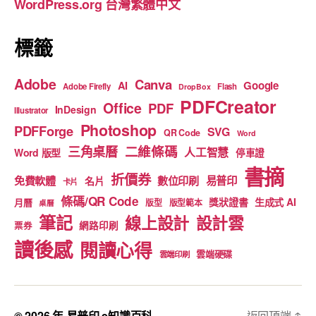
WordPress.org 台灣繁體中文
k
標籤
Adobe
Canva
Google
AI
Adobe Firefly
Flash
DropBox
PDFCreator
Office
PDF
InDesign
Illustrator
Photoshop
PDFForge
SVG
QR Code
Word
二維條碼
三角桌曆
人工智慧
Word 版型
停車證
書摘
折價券
免費軟體
數位印刷
易普印
名片
卡片
條碼/QR Code
獎狀證書
生成式 AI
月曆
版型
版型範本
桌曆
筆記
線上設計
設計雲
網路印刷
票券
讀後感
閱讀心得
雲端硬碟
雲端印刷
© 2026 年
易普印 e知識百科
返回頂端
↑