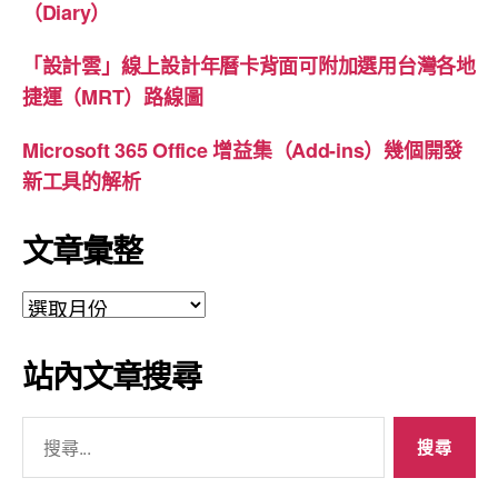
（Diary）
「設計雲」線上設計年曆卡背面可附加選用台灣各地
捷運（MRT）路線圖
Microsoft 365 Office 增益集（Add-ins）幾個開發
新工具的解析
文章彙整
文
章
彙
站內文章搜尋
整
搜
尋
關