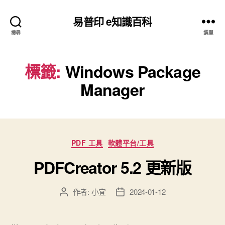
易普印 e知識百科
搜尋
選單
標籤:
Windows Package
Manager
分
PDF 工具
軟體平台/工具
類
PDFCreator 5.2 更新版
作者:
小宜
2024-01-12
文
文
章
章
作
發