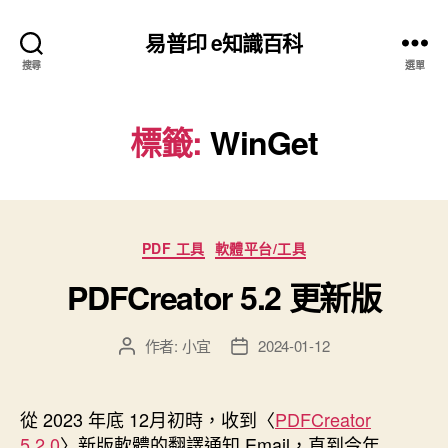
易普印 e知識百科
搜尋
選單
標籤:
WinGet
分
PDF 工具
軟體平台/工具
類
PDFCreator 5.2 更新版
作者:
小宜
2024-01-12
文
文
章
章
作
發
者
佈
從 2023 年底 12月初時，收到〈
PDFCreator
日
5.2.0
〉新版軟體的翻譯通知 Email，直到今年