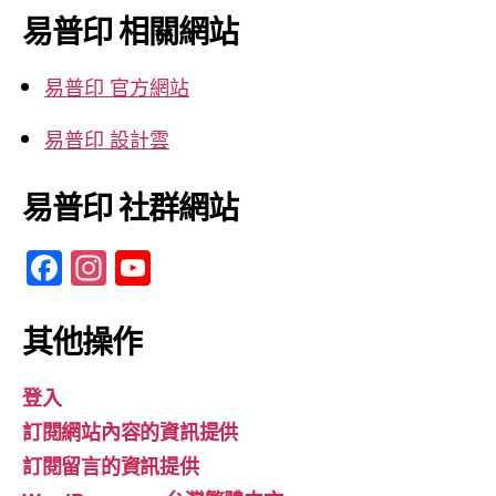
鍵
易普印 相關網站
字:
易普印 官方網站
易普印 設計雲
易普印 社群網站
F
In
Y
a
st
o
c
a
u
其他操作
e
gr
T
登入
b
a
u
訂閱網站內容的資訊提供
o
m
b
訂閱留言的資訊提供
o
e