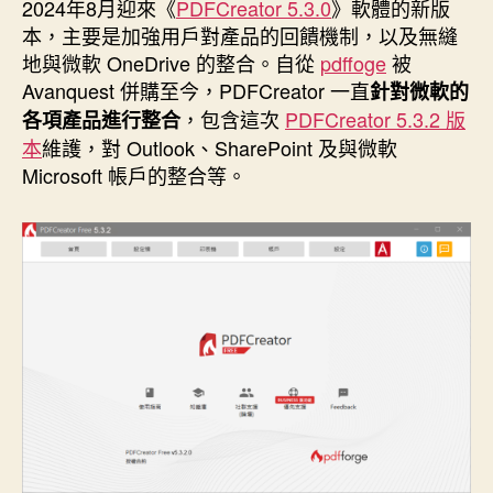
者
佈
2024年8月迎來《
PDFCreator 5.3.0
》軟體的新版
日
本，主要是加強用戶對產品的回饋機制，以及無縫
期
地與微軟 OneDrive 的整合。自從
pdffoge
被
Avanquest 併購至今，PDFCreator 一直
針對微軟的
，包含這次
PDFCreator 5.3.2
版
各項產品進行整合
本
維護，對 Outlook、SharePoint 及與微軟
Microsoft 帳戶的整合等。