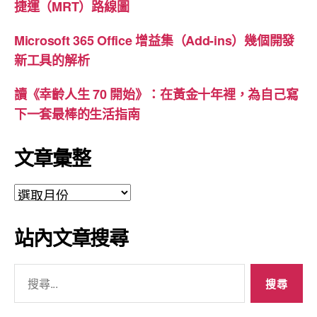
捷運（MRT）路線圖
Microsoft 365 Office 增益集（Add-ins）幾個開發
新工具的解析
讀《幸齡人生 70 開始》：在黃金十年裡，為自己寫
下一套最棒的生活指南
文章彙整
文
章
彙
站內文章搜尋
整
搜
尋
關