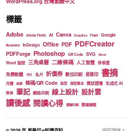
WordPress.org 台灣繁體中文
k
標籤
Adobe
Canva
Google
AI
Adobe Firefly
Flash
DropBox
PDFCreator
Office
PDF
InDesign
Illustrator
Photoshop
PDFForge
SVG
QR Code
Word
二維條碼
三角桌曆
人工智慧
Word 版型
停車證
書摘
折價券
免費軟體
數位印刷
易普印
名片
卡片
條碼/QR Code
獎狀證書
生成式 AI
月曆
版型
版型範本
桌曆
筆記
線上設計
設計雲
網路印刷
票券
讀後感
閱讀心得
雲端硬碟
雲端印刷
© 2026 年
易普印 e知識百科
返回頂端
↑