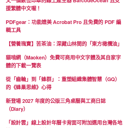
又一個數位印章的線上產生器 BarcodeOcean 且支
援繁體中文喔！
PDFgear：功能媲美 Acrobat Pro 且免費的 PDF 編
輯工具
【營養瑰寶】苦茶油：深藏山林間的「東方橄欖油」
貓啃網（Maoken）免費可商用中文字體及其自家字
體的下載一覽表
從「齒輪」到「蜂群」：重塑組織集體智慧（GQ）
的《蜂巢思維》心得
新登場 2027 年度的公版三角桌曆與工商日誌
（Diary）
「設計雲」線上設計年曆卡背面可附加選用台灣各地