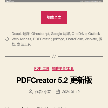
“免
閱讀全文
費
的
PDFCreator
DeepL 翻譯
,
Ghostscript
,
Google 翻譯
,
OneDrive
,
Outlook
Web Access
,
PDFCreator
,
pdffoge
,
SharePoint
,
Weblate
,
微
標
5.3.x
軟
,
翻譯工具
籤
版
本
更
新”
分
PDF 工具
軟體平台/工具
類
PDFCreator 5.2 更新版
作者:
小宜
2024-01-12
文
文
章
章
作
發
者
佈