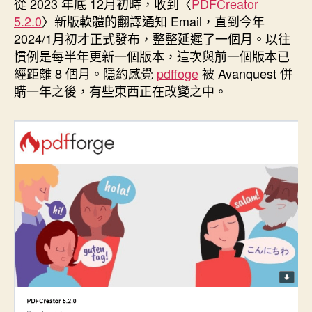
從 2023 年底 12月初時，收到〈
PDFCreator
日
5.2.0
〉新版軟體的翻譯通知 Email，直到今年
期
2024/1月初才正式發布，整整延遲了一個月。以往
慣例是每半年更新一個版本，這次與前一個版本已
經距離 8 個月。隱約感覺
pdffoge
被 Avanquest 併
購一年之後，有些東西正在改變之中。