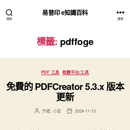
易普印 e知識百科
搜尋
選單
標籤:
pdffoge
分
PDF 工具
軟體平台/工具
類
免費的 PDFCreator 5.3.x 版本
更新
作者:
小宜
2024-11-15
文
文
章
章
作
發