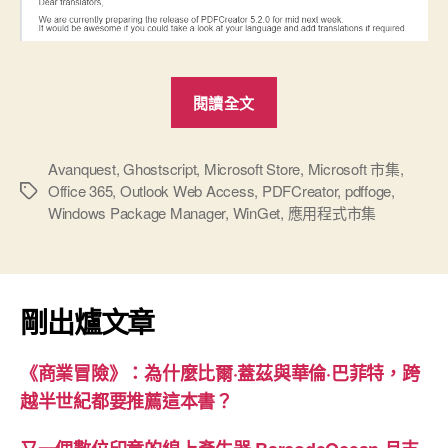
“PDFCreator
閱讀全文
5.2
更
新
Avanquest
,
Ghostscript
,
Microsoft Store
,
Microsoft 市集
,
Office 365
,
Outlook Web Access
,
PDFCreator
,
pdffoge
,
標
版”
Windows Package Manager
,
WinGet
,
應用程式市集
籤
剛出爐文章
《商業冒險》：為什麼比爾·蓋茲與華倫·巴菲特，跨
越半世紀都要推薦這本書？