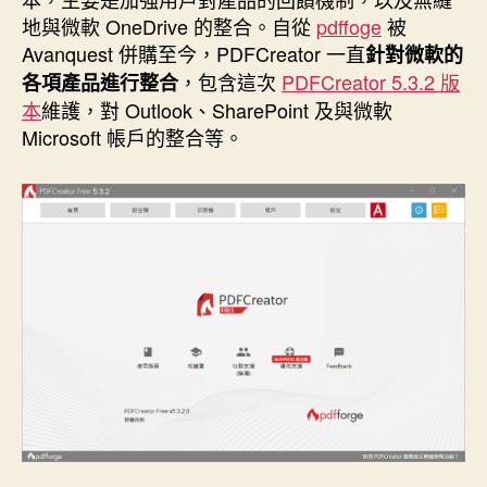
o
r
d
n
e
地與微軟 OneDrive 的整合。自從
pdffoge
被
o
e
I
g
r
k
s
n
e
Avanquest 併購至今，PDFCreator 一直
針對微軟的
t
r
，包含這次
PDFCreator 5.3.2
版
各項產品進行整合
本
維護，對 Outlook、SharePoint 及與微軟
Microsoft 帳戶的整合等。