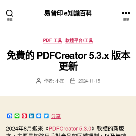
易普印 e知識百科
搜尋
選單
分
PDF 工具
軟體平台/工具
類
免費的 PDFCreator 5.3.x 版本
更新
作者:
小宜
2024-11-15
文
文
章
章
作
發
者
佈
日
期
F
L
P
L
M
T
分享
a
i
i
i
e
w
c
n
n
n
s
i
2024年8月迎來《
PDFCreator 5.3.0
》軟體的新版
e
e
t
k
s
t
本，主要是加強用戶對產品的回饋機制，以及無縫
b
e
e
e
t