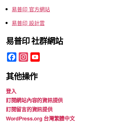
易普印 官方網站
易普印 設計雲
易普印 社群網站
F
In
Y
a
st
o
c
a
u
其他操作
e
gr
T
登入
b
a
u
訂閱網站內容的資訊提供
o
m
b
訂閱留言的資訊提供
o
e
WordPress.org 台灣繁體中文
k