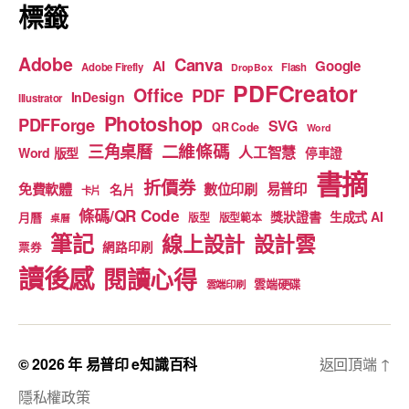
標籤
Adobe
Canva
Google
AI
Adobe Firefly
Flash
DropBox
PDFCreator
Office
PDF
InDesign
Illustrator
Photoshop
PDFForge
SVG
QR Code
Word
二維條碼
三角桌曆
人工智慧
Word 版型
停車證
書摘
折價券
免費軟體
數位印刷
易普印
名片
卡片
條碼/QR Code
獎狀證書
生成式 AI
月曆
版型
版型範本
桌曆
筆記
線上設計
設計雲
網路印刷
票券
讀後感
閱讀心得
雲端硬碟
雲端印刷
© 2026 年
易普印 e知識百科
返回頂端
↑
隱私權政策