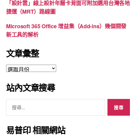
「設計雲」線上設計年曆卡背面可附加選用台灣各地
捷運（MRT）路線圖
Microsoft 365 Office 增益集（Add-ins）幾個開發
新工具的解析
文章彙整
文
章
彙
站內文章搜尋
整
搜
尋
關
鍵
易普印 相關網站
字: