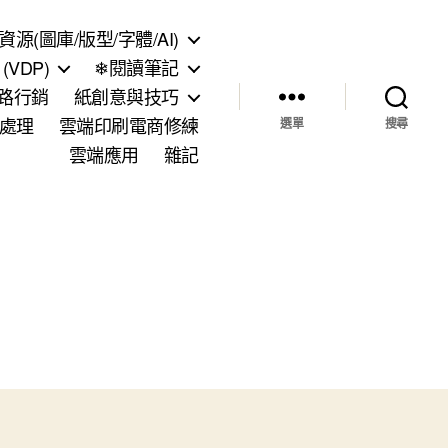
資源(圖庫/版型/字體/AI)
VDP)
❄閱讀筆記
網路行銷
紙創意與技巧
處理
雲端印刷電商修練
選單
搜尋
雲端應用
雜記