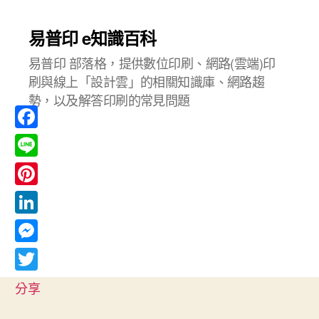
易普印 e知識百科
易普印 部落格，提供數位印刷、網路(雲端)印
刷與線上「設計雲」的相關知識庫、網路趨
勢，以及解答印刷的常見問題
F
a
L
c
i
P
e
n
i
L
b
e
n
i
o
M
t
n
o
e
T
e
分享
k
k
s
w
r
e