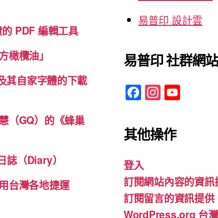
易普印 設計雲
免費的 PDF 編輯工具
方橄欖油」
易普印 社群網
體及其自家字體的下載
F
In
Y
a
st
o
c
a
u
慧（GQ）的《蜂巢
其他操作
e
gr
T
b
a
u
誌（Diary）
登入
o
m
b
訂閱網站內容的資訊
o
e
用台灣各地捷運
訂閱留言的資訊提供
k
WordPress.org