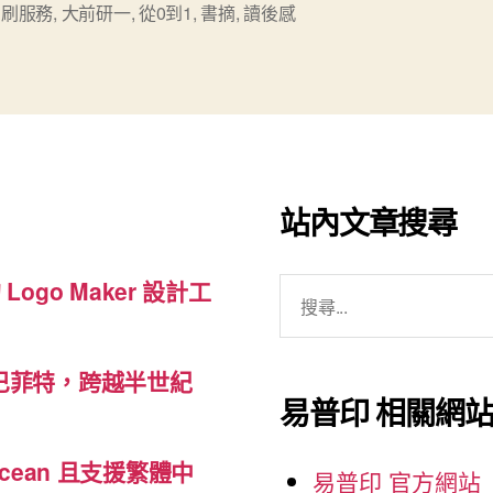
印刷服務
,
大前研一
,
從0到1
,
書摘
,
讀後感
到
1
的
發
想
術》”
站內文章搜尋
搜
 Logo Maker 設計工
尋
關
巴菲特，跨越半世紀
鍵
易普印 相關網
字:
cean 且支援繁體中
易普印 官方網站