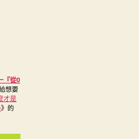
一『從0
，給想要
麼才是
e
》的