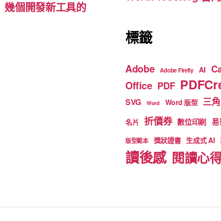
d-ins）幾個開發新工具的
標籤
Adobe
C
AI
Adobe Firefly
PDFCre
Office
PDF
三角
SVG
Word 版型
Word
折價券
數位印刷
易
名片
獎狀證書
生成式 AI
版型範本
讀後感
閱讀心