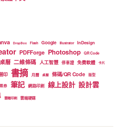
anva
Google
InDesign
Flash
Illustrator
DropBox
ator
Photoshop
PDFForge
QR Code
二維條碼
桌曆
人工智慧
免費軟體
停車證
卡片
書摘
條碼/QR Code
普印
月曆
版型
桌曆
筆記
線上設計
設計雲
網路印刷
票券
得
雲端硬碟
雲端印刷