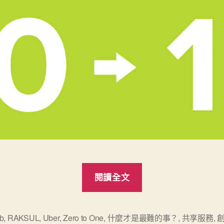
“書
閱讀全文
摘
《從
0
b
,
RAKSUL
,
Uber
,
Zero to One
,
什麼才是最難的事？
,
共享服務
,