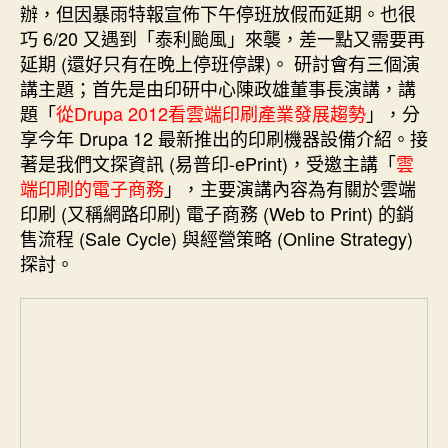
演
k
s
n
e
辦，但因暴雨特報宣佈下午停班放假而延期。也很
講〉
t
r
巧 6/20 又遇到「泰利颱風」來襲，差一點又需要再
中
延期 (還好只有在晚上停班停課)。 研討會有三個演
講主題；首先是由印研中心陳政雄董事長演講，講
題「
從Drupa 2012看雲端印刷產業發展趨勢
」，分
享今年 Drupa 12 最新推出的印刷機器設備介紹。接
著是我們文探資訊 (易普印-ePrint)，受邀主講「
雲
端印刷的電子商務
」，主要演講內容為有關於雲端
印刷 (又稱網路印刷) 電子商務 (Web to Print) 的銷
售流程 (Sale Cycle) 與經營策略 (Online Strategy)
探討。