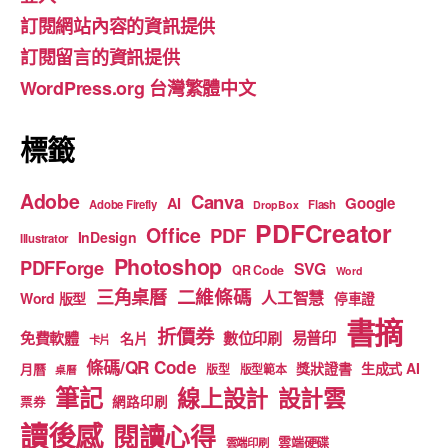
b
a
u
訂閱網站內容的資訊提供
o
m
b
訂閱留言的資訊提供
o
e
WordPress.org 台灣繁體中文
k
標籤
Adobe
Canva
Google
AI
Adobe Firefly
Flash
DropBox
PDFCreator
Office
PDF
InDesign
Illustrator
Photoshop
PDFForge
SVG
QR Code
Word
二維條碼
三角桌曆
人工智慧
Word 版型
停車證
書摘
折價券
免費軟體
數位印刷
易普印
名片
卡片
條碼/QR Code
獎狀證書
生成式 AI
月曆
版型
版型範本
桌曆
筆記
線上設計
設計雲
網路印刷
票券
讀後感
閱讀心得
雲端硬碟
雲端印刷