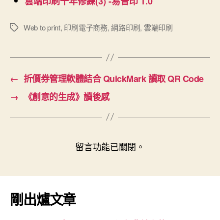
雲端印刷十年修練(3) -易普印 1.0
Web to print
,
印刷電子商務
,
網路印刷
,
雲端印刷
標
籤
←
折價券管理軟體結合 QuickMark 讀取 QR Code
→
《創意的生成》讀後感
留言功能已關閉。
剛出爐文章