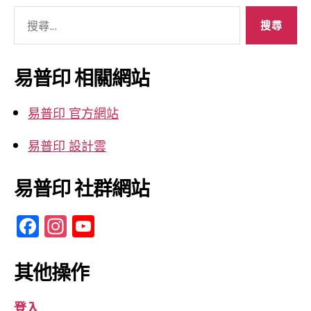
搜
尋
關
鍵
易普印 相關網站
字:
易普印 官方網站
易普印 設計雲
易普印 社群網站
F
In
Y
a
st
o
c
a
u
其他操作
e
gr
T
登入