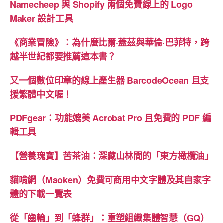
Namecheep 與 Shopify 兩個免費線上的 Logo
Maker 設計工具
《商業冒險》：為什麼比爾·蓋茲與華倫·巴菲特，跨
越半世紀都要推薦這本書？
又一個數位印章的線上產生器 BarcodeOcean 且支
援繁體中文喔！
PDFgear：功能媲美 Acrobat Pro 且免費的 PDF 編
輯工具
【營養瑰寶】苦茶油：深藏山林間的「東方橄欖油」
貓啃網（Maoken）免費可商用中文字體及其自家字
體的下載一覽表
從「齒輪」到「蜂群」：重塑組織集體智慧（GQ）