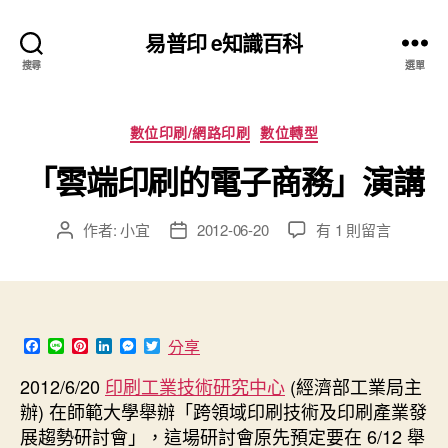
易普印 e知識百科
搜尋
選單
分
數位印刷/網路印刷
數位轉型
類
「雲端印刷的電子商務」演講
在
作者:
小宜
2012-06-20
有 1 則留言
文
文
〈「雲
章
章
端
作
發
印
者
佈
刷
日
的
期
F
L
P
L
M
T
分享
電
a
i
i
i
e
w
c
n
n
n
s
i
子
2012/6/20
印刷工業技術研究中心
(經濟部工業局主
e
e
t
k
s
t
商
辦) 在師範大學舉辦「跨領域印刷技術及印刷產業發
b
e
e
e
t
o
r
d
n
e
務」
展趨勢研討會」，這場研討會原先預定要在 6/12 舉
o
e
I
g
r