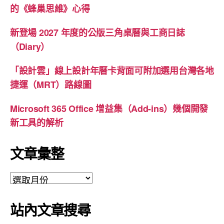
的《蜂巢思維》心得
新登場 2027 年度的公版三角桌曆與工商日誌
（Diary）
「設計雲」線上設計年曆卡背面可附加選用台灣各地
捷運（MRT）路線圖
Microsoft 365 Office 增益集（Add-ins）幾個開發
新工具的解析
文章彙整
文
章
彙
站內文章搜尋
整