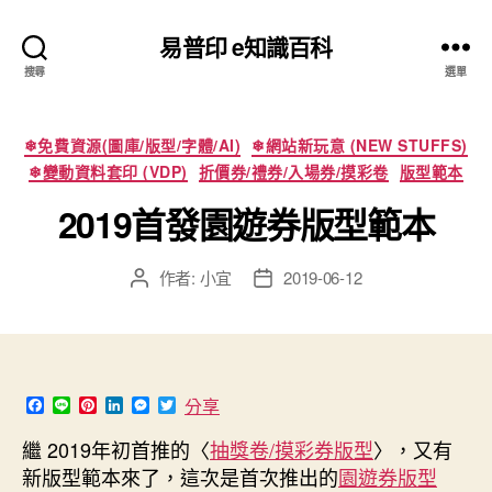
易普印 e知識百科
搜尋
選單
分
❄免費資源(圖庫/版型/字體/AI)
❄網站新玩意 (NEW STUFFS)
類
❄變動資料套印 (VDP)
折價券/禮券/入場券/摸彩卷
版型範本
2019首發園遊券版型範本
作者:
小宜
2019-06-12
文
文
章
章
作
發
者
佈
日
期
F
L
P
L
M
T
分享
a
i
i
i
e
w
c
n
n
n
s
i
繼 2019年初首推的〈
抽獎卷/摸彩券版型
〉，又有
e
e
t
k
s
t
新版型範本來了，這次是首次推出的
園遊券版型
b
e
e
e
t