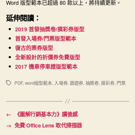
Word 版型範本已超過 80 款以上，將持續更新。
延伸閱讀：
2019 首發抽獎卷/摸彩券版型
首發入場券/門票版型範本
復古的票券版型
全新設計的折價券免費版型
2017 機車停車證版型範本
PDF
,
word版型範本
,
入場券
,
園遊券
,
抽獎卷
,
摸彩券
,
門票
標
籤
←
《圖解行銷基本力》讀後感
→
免費 Office Lens 取代掃描器