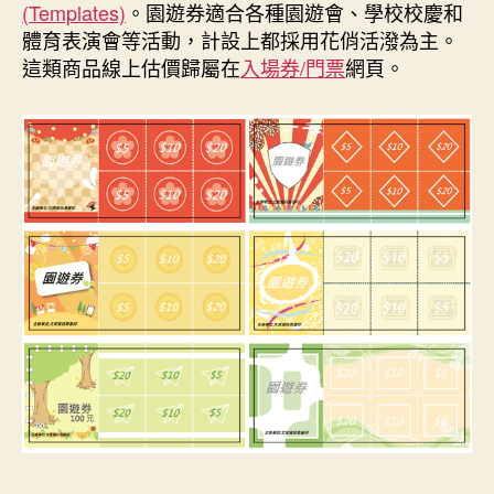
o
r
d
n
e
(Templates)
。園遊券適合各種園遊會、學校校慶和
o
e
I
g
r
k
s
n
e
體育表演會等活動，計設上都採用花俏活潑為主。
t
r
這類商品線上估價歸屬在
入場券/門票
網頁。