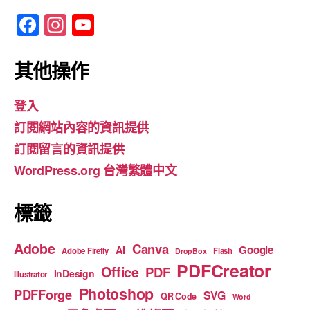
F
In
Y
a
st
o
c
a
u
其他操作
e
gr
T
登入
b
a
u
訂閱網站內容的資訊提供
o
m
b
訂閱留言的資訊提供
o
e
WordPress.org 台灣繁體中文
k
標籤
Adobe
Canva
Google
AI
Adobe Firefly
Flash
DropBox
PDFCreator
Office
PDF
InDesign
Illustrator
Photoshop
PDFForge
SVG
QR Code
Word