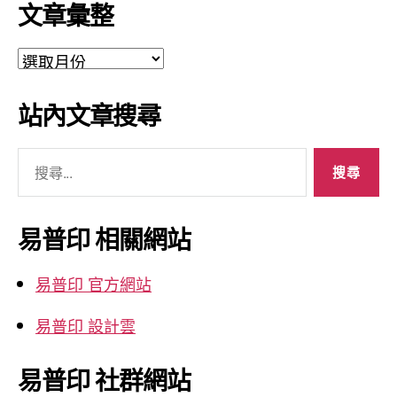
文章彙整
文
章
彙
站內文章搜尋
整
搜
尋
關
鍵
易普印 相關網站
字:
易普印 官方網站
易普印 設計雲
易普印 社群網站