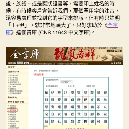
o
r
d
n
e
證、族譜、或是獎狀證書等，需要印上姓名的時
o
e
I
g
r
k
s
n
e
候。有時候客戶會告訴我們，那個罕用字的注音，
t
r
還容易處理並找到它的字型來排版，但有時只註明
「王+尹」，就非常地頭大了，只好求助於《
全字
庫
》這個寶庫 (CNS 11643 中文字庫)。