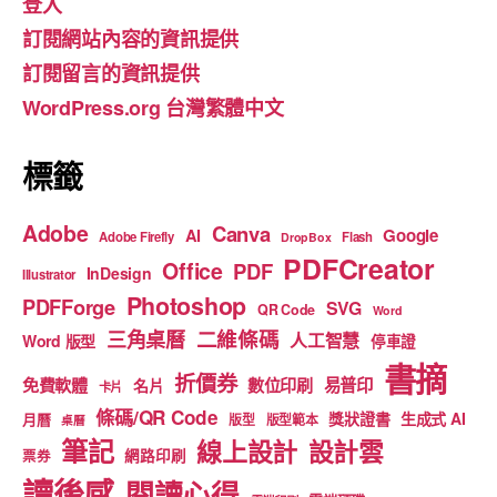
登入
b
a
u
訂閱網站內容的資訊提供
o
m
b
訂閱留言的資訊提供
o
e
WordPress.org 台灣繁體中文
k
標籤
Adobe
Canva
Google
AI
Adobe Firefly
Flash
DropBox
PDFCreator
Office
PDF
InDesign
Illustrator
Photoshop
PDFForge
SVG
QR Code
Word
二維條碼
三角桌曆
人工智慧
Word 版型
停車證
書摘
折價券
免費軟體
數位印刷
易普印
名片
卡片
條碼/QR Code
獎狀證書
生成式 AI
月曆
版型
版型範本
桌曆
筆記
線上設計
設計雲
網路印刷
票券
讀後感
閱讀心得