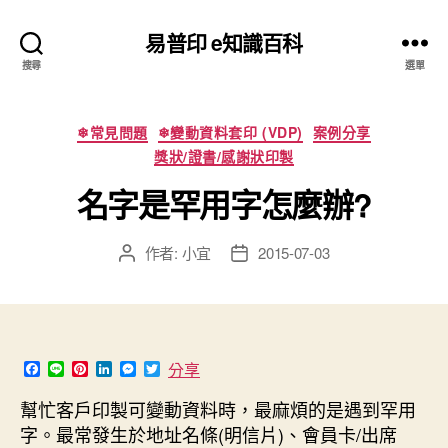
易普印 e知識百科
搜尋
選單
分
❄常見問題
❄變動資料套印 (VDP)
案例分享
類
獎狀/證書/感謝狀印製
名字是罕用字怎麼辦?
作者:
小宜
2015-07-03
文
文
章
章
作
發
者
佈
日
期
F
L
P
L
M
T
分享
a
i
i
i
e
w
c
n
n
n
s
i
幫忙客戶印製可變動資料時，最麻煩的是遇到罕用
e
e
t
k
s
t
字。最常發生於地址名條(明信片)、會員卡/出席
b
e
e
e
t