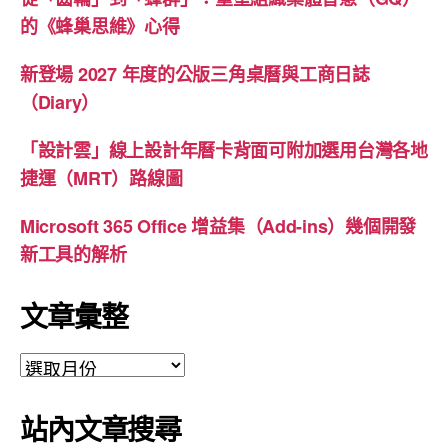
的《蜂巢思維》心得
新登場 2027 年度的公版三角桌曆與工商日誌
（Diary）
「設計雲」線上設計年曆卡背面可附加選用台灣各地
捷運（MRT）路線圖
Microsoft 365 Office 增益集（Add-ins）幾個開發
新工具的解析
文章彙整
文
章
彙
站內文章搜尋
整