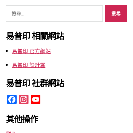
搜
尋
關
鍵
易普印 相關網站
字:
易普印 官方網站
易普印 設計雲
易普印 社群網站
F
In
Y
a
st
o
c
a
u
其他操作
e
gr
T