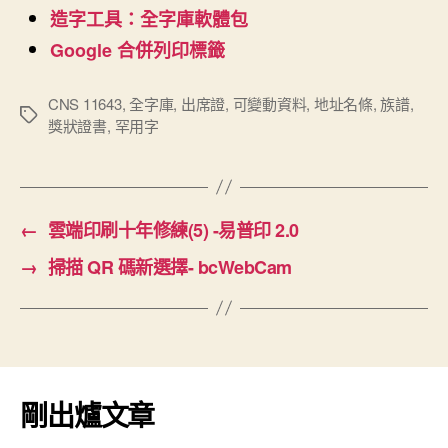
造字工具：全字庫軟體包
Google 合併列印標籤
CNS 11643
,
全字庫
,
出席證
,
可變動資料
,
地址名條
,
族譜
,
標
獎狀證書
,
罕用字
籤
←
雲端印刷十年修練(5) -易普印 2.0
→
掃描 QR 碼新選擇- bcWebCam
剛出爐文章