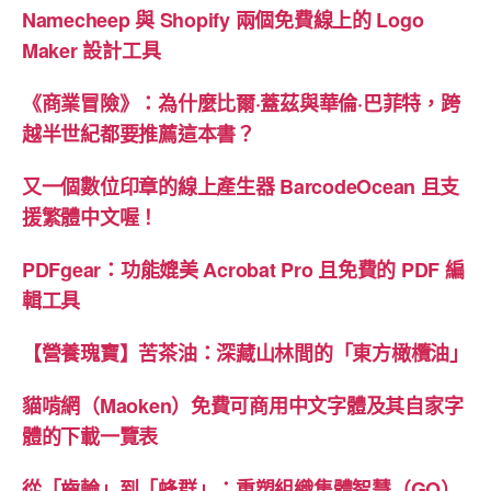
Namecheep 與 Shopify 兩個免費線上的 Logo
Maker 設計工具
《商業冒險》：為什麼比爾·蓋茲與華倫·巴菲特，跨
越半世紀都要推薦這本書？
又一個數位印章的線上產生器 BarcodeOcean 且支
援繁體中文喔！
PDFgear：功能媲美 Acrobat Pro 且免費的 PDF 編
輯工具
【營養瑰寶】苦茶油：深藏山林間的「東方橄欖油」
貓啃網（Maoken）免費可商用中文字體及其自家字
體的下載一覽表
從「齒輪」到「蜂群」：重塑組織集體智慧（GQ）