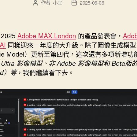
作者:
小宜
2025-06-06
文
文
客
章
章
製
作
發
者
佈
專
日
2025
Adobe MAX London
的產品發表會，
Ado
屬
期
 AI
同樣迎來一年度的大升級。除了圖像生成模型
的
age Model）更新至第四代，這次還有多項新增功
著
Ultra 影像模型、非 Adobe 影像模型和 Beta
色
rd）等
，我們繼續看下去。
圖”