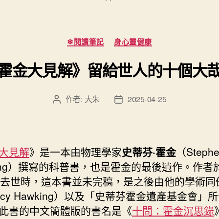
成
模
型
分
❄閱讀筆記
身心靈健康
4
類
&
霍金大見解》留給世人的十個大
Ultra：
生
作者:
大朱
2025-04-25
文
文
成
章
章
式
作
發
者
佈
AI
日
大見解
》是一本由物理學家
史蒂芬·霍金
（Steph
再
期
king）撰寫的科普書，也是霍金的最後遺作。作者於 
升
 月去世時，這本書並未完稿，是之後由他的學術同
級”
ucy Hawking）以及「史蒂芬霍金遺產基金會」
此書的中文簡體版的書名是《
十問：霍金沉思錄