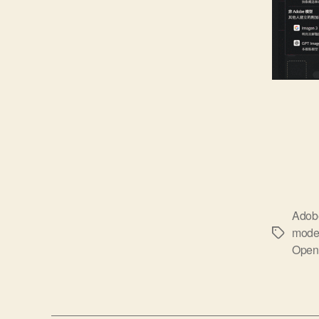
Adobe
mode
標
Open
籤