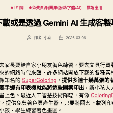
分
AI 相關
❄免費資源(圖庫/版型/字體/AI)
雲端應用
類
或是透過 Gemini AI 生成
作者:
小宜
2026-03-06
文
文
章
章
作
發
者
佈
日
去家長要給自家小朋友著色練習，要去文具行買
期
來的網路時代來臨，許多網站開放下載的各種素
像知名的
SuperColoring
，
提供多達十幾萬張的
要手邊有印表機就能將這些圖案印出
，讓小孩大
畫上色。最近人工智慧技術降臨，有像
Coloring
，提供免費著色頁產生器，只要將圖案下載列印
小孩、學生練習著色畫圖。