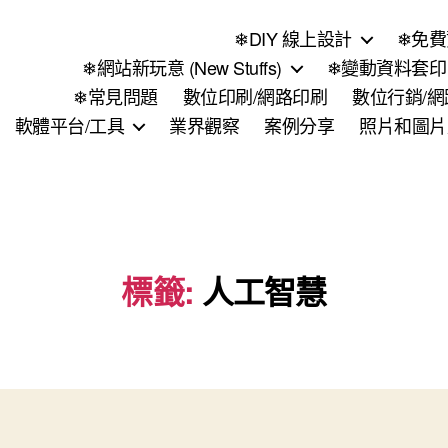
❄DIY 線上設計
❄免費
❄網站新玩意 (New Stuffs)
❄變動資料套印 (
❄常見問題
數位印刷/網路印刷
數位行銷/
軟體平台/工具
業界觀察
案例分享
照片和圖片
標籤:
人工智慧