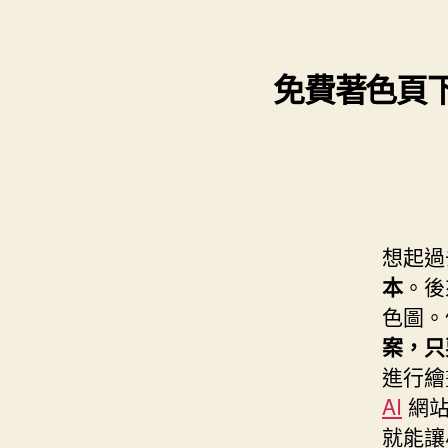
s
i
e
d
e
t
s
I
n
t
免費著色頁下載
t
n
g
e
e
r
r
想起過
本
。後
色圖。
案，只
進行繪
AI
網站
就能讓