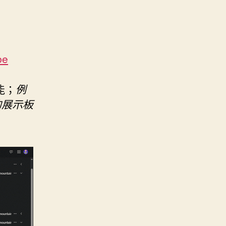
be
能；
例
版的展示板