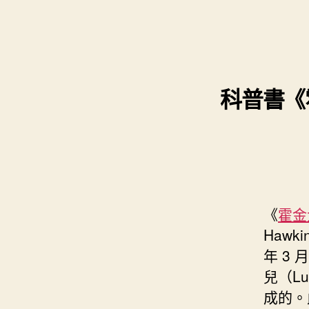
科普書《
《
霍金
Haw
年 3
兒（L
成的。