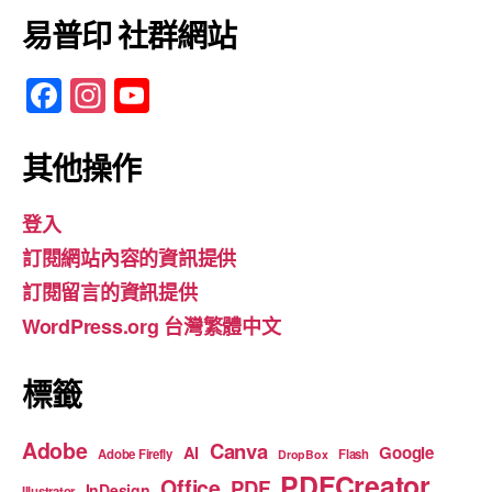
易普印 社群網站
F
In
Y
a
st
o
c
a
u
其他操作
e
gr
T
登入
b
a
u
訂閱網站內容的資訊提供
o
m
b
訂閱留言的資訊提供
o
e
WordPress.org 台灣繁體中文
k
標籤
Adobe
Canva
Google
AI
Adobe Firefly
Flash
DropBox
PDFCreator
Office
PDF
InDesign
Illustrator