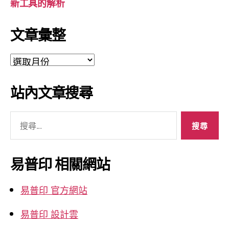
新工具的解析
文章彙整
文
章
彙
站內文章搜尋
整
搜
尋
關
鍵
易普印 相關網站
字:
易普印 官方網站
易普印 設計雲