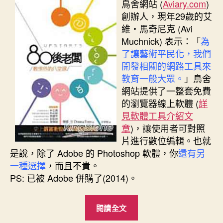
者
佈
鳥舍網站 (
Aviary.com
)
日
創辦人，現年29歲的艾
期
維‧馬奇尼克 (Avi
Muchnick) 表示：「
為
了讓藝術平民化，我們
開發相關的網路工具來
教育一般大眾。
」鳥舍
網站提供了一整套免費
的瀏覽器線上軟體 (
詳
見軟體工具介紹文
章
)，讓使用者可對照
片進行數位編輯。也就
是說，除了 Adobe 的 Photoshop 軟體，你
還有另
一種選擇
，而且不貴。
PS: 已被 Adobe 併購了(2014)。
“Aviary.com
閱讀全文
鳥