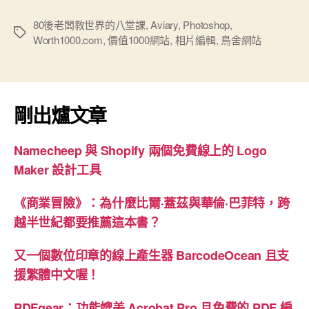
舍
網
80後老闆教世界的八堂課
,
Aviary
,
Photoshop
,
標
Worth1000.com
,
價值1000網站
,
相片編輯
,
鳥舍網站
站
籤
的
創
業
剛出爐文章
故
事”
Namecheep 與 Shopify 兩個免費線上的 Logo
Maker 設計工具
《商業冒險》：為什麼比爾·蓋茲與華倫·巴菲特，跨
越半世紀都要推薦這本書？
又一個數位印章的線上產生器 BarcodeOcean 且支
援繁體中文喔！
PDFgear：功能媲美 Acrobat Pro 且免費的 PDF 編