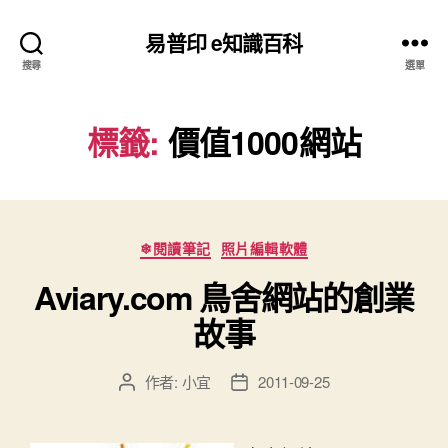
易普印 e知識百科
搜尋
選單
標籤:
價值1000網站
分
❄閱讀筆記
照片編輯軟體
類
Aviary.com 鳥舍網站的創業
故事
作者:
小宜
2011-09-25
文
文
章
章
作
發