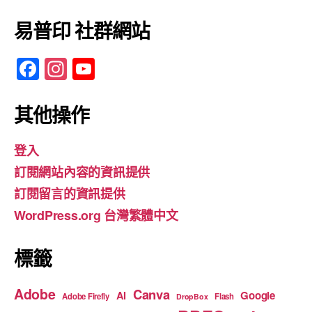
易普印 社群網站
F
In
Y
a
st
o
c
a
u
其他操作
e
gr
T
登入
b
a
u
訂閱網站內容的資訊提供
o
m
b
訂閱留言的資訊提供
o
e
WordPress.org 台灣繁體中文
k
標籤
Adobe
Canva
Google
AI
Adobe Firefly
Flash
DropBox