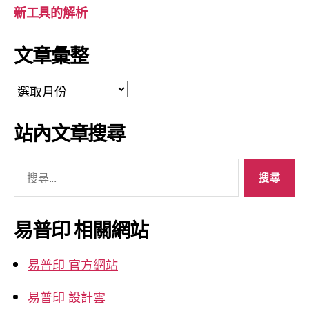
新工具的解析
文章彙整
文
章
彙
站內文章搜尋
整
搜
尋
關
鍵
易普印 相關網站
字:
易普印 官方網站
易普印 設計雲