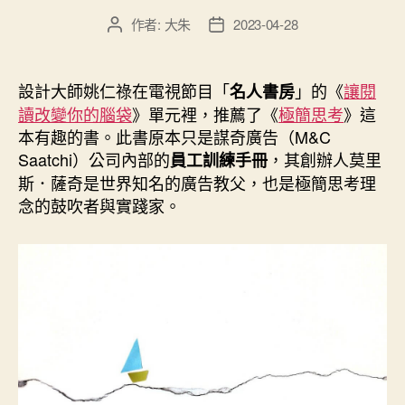
比
作者:
大朱
2023-04-28
文
文
亞
章
章
商
作
發
學
者
佈
設計大師姚仁祿在電視節目「
」的《
讓閱
名人書房
院
日
讀改變你的腦袋
》單元裡，推薦了《
極簡思考
》這
期
創
本有趣的書。此書原本只是謀奇廣告（M&C
新
Saatchi）公司內部的
，其創辦人莫里
員工訓練手冊
思
斯．薩奇是世界知名的廣告教父，也是極簡思考理
考
念的鼓吹者與實踐家。
的
必
修
課”