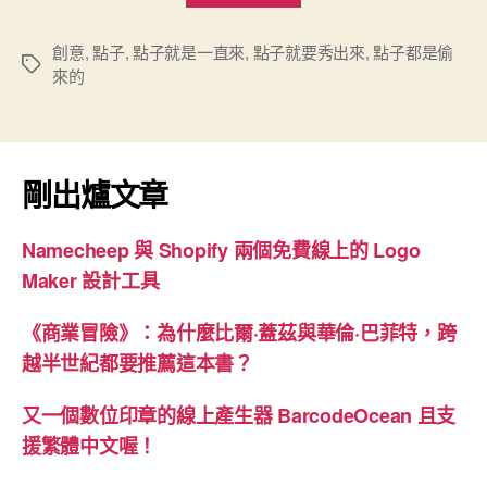
系
列
創意
,
點子
,
點子就是一直來
,
點子就要秀出來
,
點子都是偷
標
來的
好
籤
書”
剛出爐文章
Namecheep 與 Shopify 兩個免費線上的 Logo
Maker 設計工具
《商業冒險》：為什麼比爾·蓋茲與華倫·巴菲特，跨
越半世紀都要推薦這本書？
又一個數位印章的線上產生器 BarcodeOcean 且支
援繁體中文喔！