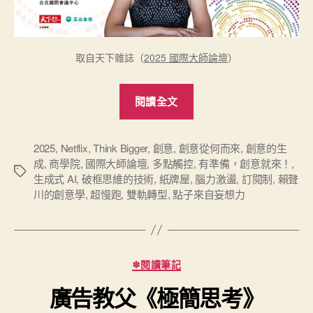
取自天下雜誌（
2025 國際大師論壇
）
“破
閱讀全文
框
思
維
2025
,
Netflix
,
Think Bigger
,
創意
,
創意從何而來
,
創意的生
成
,
商學院
,
國際大師論壇
,
多點觸控
,
有準備，創意就來！
,
的
標
生成式 AI
,
破框思維的技術
,
紙牌屋
,
腦力激盪
,
訂閱制
,
賴聲
技
籤
川的創意學
,
超慢跑
,
雙軌轉型
,
點子來自妄想力
術
（Think
Bigger
分
）：
❄閱讀筆記
類
哥
廣告教父《極簡思考》
倫