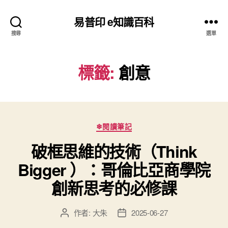
易普印 e知識百科
搜尋
選單
標籤:
創意
分
❄閱讀筆記
類
破框思維的技術（Think
Bigger ）：哥倫比亞商學院
創新思考的必修課
作者:
大朱
2025-06-27
文
文
章
章