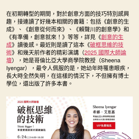
作
發
者
佈
在初期轉型的期間，對於創意方面的技巧特別感興
日
趣，接連讀了好幾本相關的書籍：包括《創意的生
期
成》、《創意從何而來》、《賴聲川的創意學》和
《有準備，創意就來！》等等，詳見《
創意的生
成
》讀後感。最近則是讀了這本《
破框思維的技
術
》和幾天前作者的精彩演講（
2025 國際大師論
壇
），她是哥倫比亞大學商學院教授（Sheena
Iyengar），最令人佩服的是，她幼年時罹患眼疾，
長大時全然失明，在這樣的情況下，不但擁有博士
學位，還出版了許多本書。