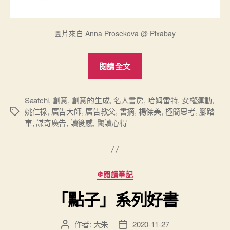
圖片來自
Anna Prosekova
@
Pixabay
“廣
閱讀全文
告
教
父
Saatchi
,
創意
,
創意的生成
,
名人書房
,
哈姆雷特
,
女權運動
,
姚仁祿
,
廣告大師
,
廣告教父
,
書摘
,
楊傑美
,
極簡思考
,
腳踏
標
《極
車
,
謀奇廣告
,
讀後感
,
閱讀心得
籤
簡
思
考》”
分
❄閱讀筆記
類
「點子」系列好書
作者:
大朱
2020-11-27
文
文