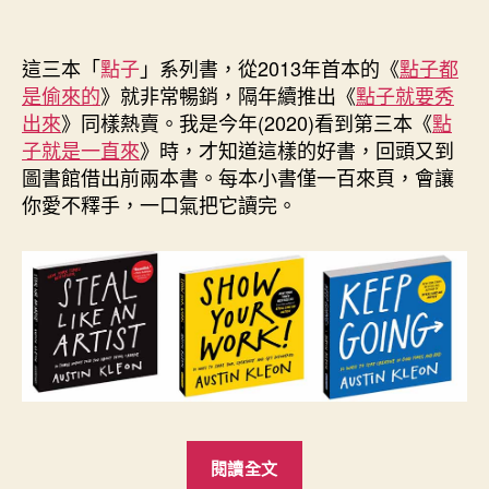
章
章
作
發
者
佈
這三本「
點子
」系列書，從2013年首本的《
點子都
日
是偷來的
》就非常暢銷，隔年續推出《
點子就要秀
期
出來
》同樣熱賣。我是今年(2020)看到第三本《
點
子就是一直來
》時，才知道這樣的好書，回頭又到
圖書館借出前兩本書。每本小書僅一百來頁，會讓
你愛不釋手，一口氣把它讀完。
“「點
閱讀全文
子」