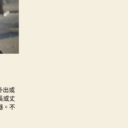
外出或
長或丈
器。不