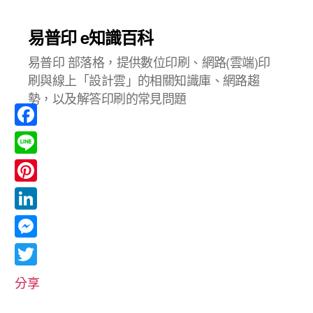
易普印 e知識百科
易普印 部落格，提供數位印刷、網路(雲端)印
刷與線上「設計雲」的相關知識庫、網路趨
勢，以及解答印刷的常見問題
F
a
L
c
i
P
e
n
i
L
b
e
n
i
o
M
t
n
o
e
T
e
分享
k
k
s
w
r
e