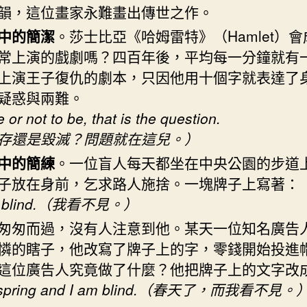
韻，這位畫家永難畫出傳世之作。
中的簡潔
。莎士比亞《哈姆雷特》（Hamlet）
常上演的戲劇嗎？四百年後，平均每一分鐘就有
上演王子復仇的劇本，只因他用十個字就表達了
疑惑與兩難。
 or not to be, that is the question.
存還是毀滅？問題就在這兒。）
中的簡練
。一位盲人每天都坐在中央公園的步道
子放在身前，乞求路人施捨。一塊牌子上寫著：
m blind.（我看不見。）
匆匆而過，沒有人注意到他。某天一位知名廣告
憐的瞎子，他改寫了牌子上的字，零錢開始投進
這位廣告人究竟做了什麼？他把牌子上的文字改
is spring and I am blind.（春天了，而我看不見。