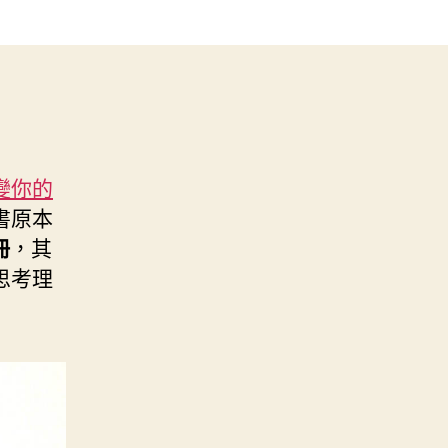
變你的
書原本
冊
，其
思考理