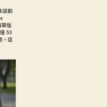
本談創
s
精華版
 53
用。這