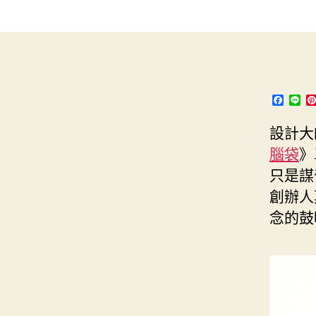
s
i
e
d
e
t
s
I
n
t
t
n
g
e
e
r
F
L
a
i
r
c
n
設計大
e
e
b
腦袋
》
o
o
只是謀
k
創辦人
念的鼓