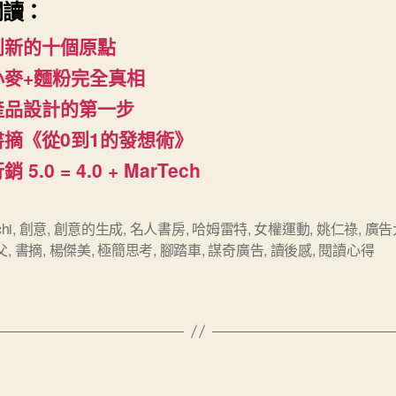
閱讀：
創新的十個原點
小麥+麵粉完全真相
產品設計的第一步
書摘《從0到1的發想術》
銷 5.0 = 4.0 + MarTech
hi
,
創意
,
創意的生成
,
名人書房
,
哈姆雷特
,
女權運動
,
姚仁祿
,
廣告
父
,
書摘
,
楊傑美
,
極簡思考
,
腳踏車
,
謀奇廣告
,
讀後感
,
閱讀心得