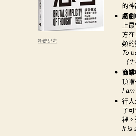
的神
戲劇
上最
方在
極簡思考
類的
To be
（生
商業
頂帽
I a
行人
了可
裡。
It 