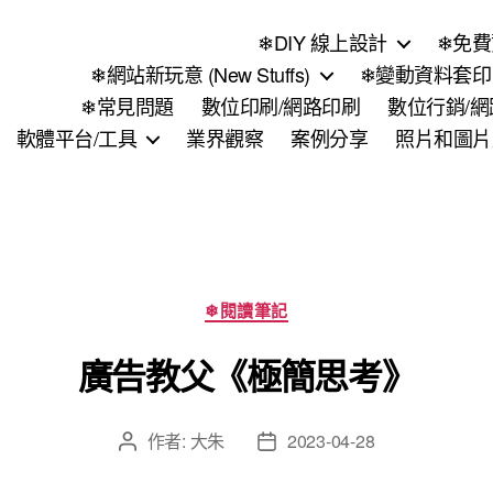
❄DIY 線上設計
❄免費
❄網站新玩意 (New Stuffs)
❄變動資料套印 (
❄常見問題
數位印刷/網路印刷
數位行銷/
軟體平台/工具
業界觀察
案例分享
照片和圖片
分
❄閱讀筆記
類
廣告教父《極簡思考》
作者:
大朱
2023-04-28
文
文
章
章