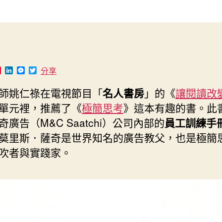
作
發
者
佈
日
期
P
L
M
T
分享
i
i
e
w
n
n
s
i
師姚仁祿在電視節目「
名人書房
」的《
讓閱讀改
t
k
s
t
e
e
e
t
單元裡，推薦了《
極簡思考
》這本有趣的書。此
r
d
n
e
e
I
g
r
奇廣告（M&C Saatchi）公司內部的
員工訓練手
s
n
e
t
r
莫里斯．薩奇是世界知名的廣告教父，也是極簡
吹者與實踐家。