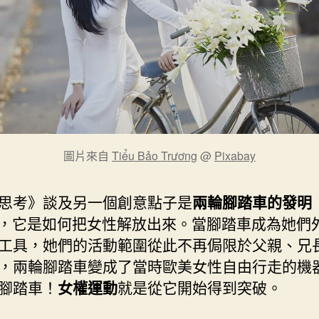
圖片來自
Tiểu Bảo Trương
@
Pixabay
思考》談及另一個創意點子是
兩輪腳踏車的發明
80)，它是如何把女性解放出來。當腳踏車成為她們
工具，她們的活動範圍從此不再侷限於父親、兄
，兩輪腳踏車變成了當時歐美女性自由行走的機
腳踏車！
女權運動
就是從它開始得到突破。