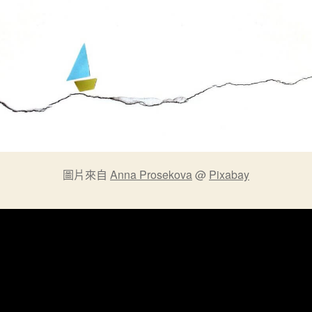
圖片來自
Anna Prosekova
@
Pixabay