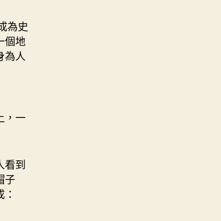
會成為史
一個地
身為人
上，一
人看到
帽子
成：
）