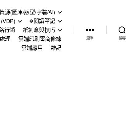
資源(圖庫/版型/字體/AI)
VDP)
❄閱讀筆記
網路行銷
紙創意與技巧
處理
雲端印刷電商修練
選單
搜尋
雲端應用
雜記