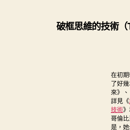
s
i
e
d
e
t
s
I
n
t
破框思維的技術（Th
t
n
g
e
e
r
r
在初期
了好幾
來》、
詳見《
技術
》
哥倫比
是，她