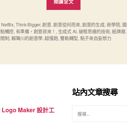
閱讀全文
框
思
維
,
Netflix
,
Think Bigger
,
創意
,
創意從何而來
,
創意的生成
,
商學院
,
國
多點觸控
,
有準備，創意就來！
,
生成式 AI
,
破框思維的技術
,
紙牌屋
的
訂閱制
,
賴聲川的創意學
,
超慢跑
,
雙軌轉型
,
點子來自妄想力
技
術
（Think
Bigger
）：
哥
站內文章搜尋
倫
比
搜
 Logo Maker 設計工
亞
尋
商
關