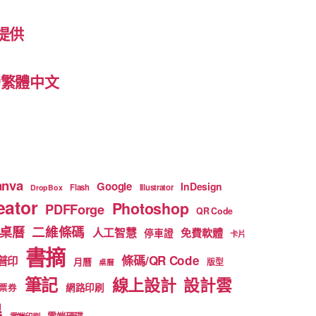
提供
 台灣繁體中文
anva
Google
InDesign
Flash
Illustrator
DropBox
ator
Photoshop
PDFForge
QR Code
二維條碼
桌曆
人工智慧
免費軟體
停車證
卡片
書摘
條碼/QR Code
普印
月曆
版型
桌曆
筆記
線上設計
設計雲
網路印刷
票券
得
雲端硬碟