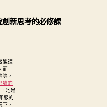
商學院創新思考的必修課
接連讀
何而
等等，
思維的
），她是
人佩服的
況下，