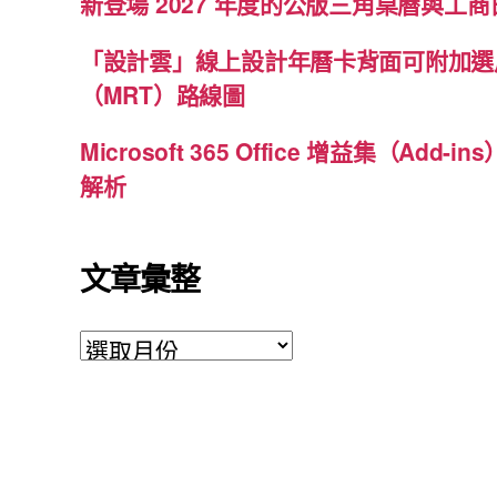
新登場 2027 年度的公版三角桌曆與工商日
「設計雲」線上設計年曆卡背面可附加選
（MRT）路線圖
Microsoft 365 Office 增益集（Ad
解析
文章彙整
文
章
彙
整