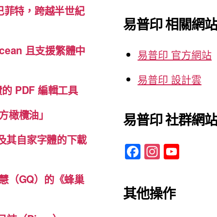
學
巴菲特，跨越半世紀
鍵
院
易普印 相關網
字:
創
新
cean 且支援繁體中
易普印 官方網站
思
考
易普印 設計雲
免費的 PDF 編輯工具
的
必
方橄欖油」
易普印 社群網
修
課”
體及其自家字體的下載
F
In
Y
a
st
o
c
a
u
慧（GQ）的《蜂巢
其他操作
e
gr
T
b
a
u