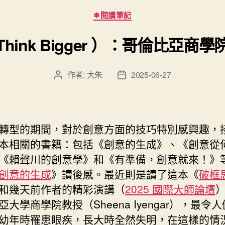
分
❄閱讀筆記
類
ink Bigger ）：哥倫比亞
作者:
大朱
2025-06-27
文
文
章
章
作
發
者
佈
日
轉型的期間，對於創意方面的技巧特別感興趣，
期
本相關的書籍：包括《創意的生成》、《創意從
《賴聲川的創意學》和《有準備，創意就來！》
創意的生成
》讀後感。最近則是讀了這本《
破框
和幾天前作者的精彩演講（
2025 國際大師論壇
亞大學商學院教授（Sheena Iyengar），最令
幼年時罹患眼疾，長大時全然失明，在這樣的情