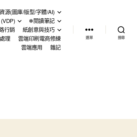
資源(圖庫/版型/字體/AI)
VDP)
❄閱讀筆記
網路行銷
紙創意與技巧
處理
雲端印刷電商修練
選單
搜尋
雲端應用
雜記