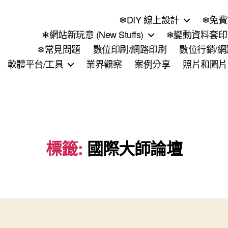
❄DIY 線上設計
❄免費
❄網站新玩意 (New Stuffs)
❄變動資料套印 (
❄常見問題
數位印刷/網路印刷
數位行銷/
軟體平台/工具
業界觀察
案例分享
照片和圖片
標籤:
國際大師論壇