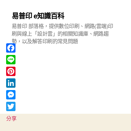
易普印 e知識百科
易普印 部落格，提供數位印刷、網路(雲端)印
刷與線上「設計雲」的相關知識庫、網路趨
勢，以及解答印刷的常見問題
F
a
L
c
i
P
e
n
i
L
b
e
n
i
o
M
t
n
o
e
T
e
分享
k
k
s
w
r
e