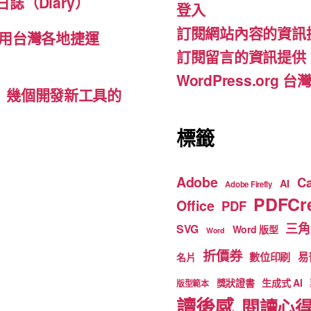
誌（Diary）
登入
o
m
b
訂閱網站內容的資訊
o
e
用台灣各地捷運
訂閱留言的資訊提供
k
WordPress.org
d-ins）幾個開發新工具的
標籤
Adobe
C
AI
Adobe Firefly
PDFCre
Office
PDF
三角
SVG
Word 版型
Word
折價券
數位印刷
易
名片
獎狀證書
生成式 AI
版型範本
讀後感
閱讀心