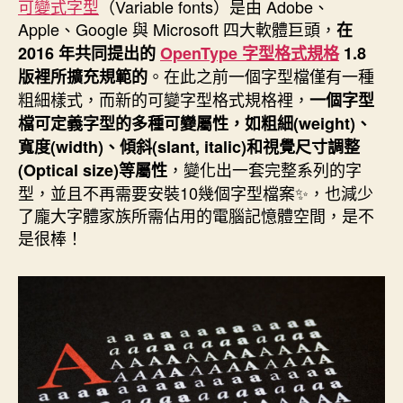
者
佈
可變式字型
（Variable fonts）是由 Adobe、
日
Apple、Google 與 Microsoft 四大軟體巨頭，
在
期
2016 年共同提出的
OpenType 字型格式規格
1.8
。在此之前一個字型檔僅有一種
版裡所擴充規範的
粗細樣式，而新的可變字型格式規格裡，
一個字型
檔可定義字型的多種可變屬性，如粗細(weight)、
寬度(width)、傾斜(slant, italic)和視覺尺寸調整
，變化出一套完整系列的字
(Optical size)等屬性
型，並且不再需要安裝10幾個字型檔案✨，也減少
了龐大字體家族所需佔用的電腦記憶體空間，是不
是很棒！