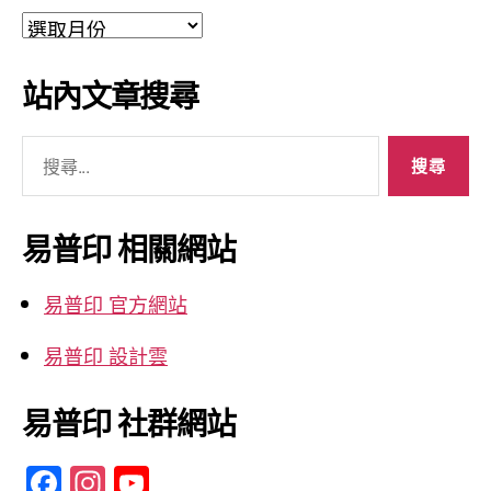
文
章
彙
站內文章搜尋
整
搜
尋
關
鍵
易普印 相關網站
字:
易普印 官方網站
易普印 設計雲
易普印 社群網站
F
In
Y