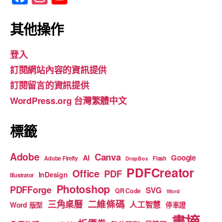
a
st
o
c
a
u
其他操作
e
gr
T
登入
b
a
u
訂閱網站內容的資訊提供
o
m
b
訂閱留言的資訊提供
o
e
WordPress.org 台灣繁體中文
k
標籤
Adobe
Canva
Google
AI
Adobe Firefly
Flash
DropBox
PDFCreator
Office
PDF
InDesign
Illustrator
Photoshop
PDFForge
SVG
QR Code
Word
二維條碼
三角桌曆
人工智慧
Word 版型
停車證
書摘