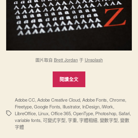
圖片取自
Brett Jordan
于
Unsplash
“超
閱讀全文
棒
的
可
Adobe CC
,
Adobe Creative Cloud
,
Adobe Fonts
,
Chrome
,
Freetype
,
Google Fonts
,
Illustrator
,
InDesign
,
iWork
,
變
LibreOffice
,
Linux
,
Office 365
,
OpenType
,
Photoshop
,
Safari
,
標
字
variable fonts
,
可變式字型
,
字重
,
字體粗細
,
變數字型
,
變數
籤
體/
字體
變