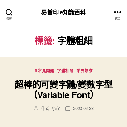
易普印 e知識百科
搜尋
選單
標籤:
字體粗細
分
❄常見問題
字體相關
業界觀察
類
超棒的可變字體/變數字型
（Variable Font）
作者:
小宜
2023-06-23
文
文
章
章
作
發