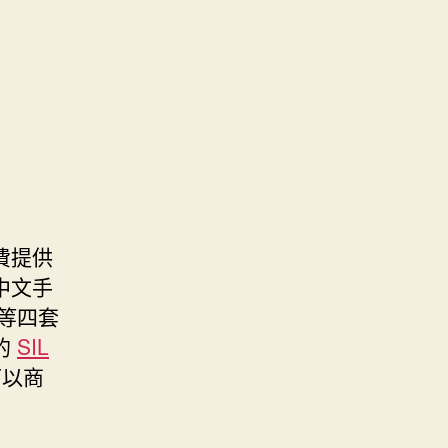
費提供
中文手
等四套
的
SIL
可以商