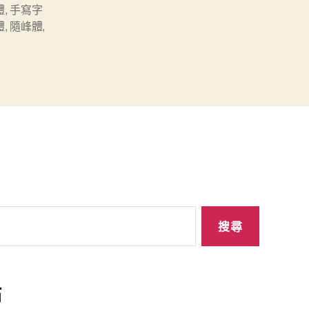
體
,
手寫字
體
,
隨峰體
,
站