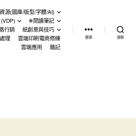
資源(圖庫/版型/字體/AI)
VDP)
❄閱讀筆記
網路行銷
紙創意與技巧
處理
雲端印刷電商修練
選單
搜尋
雲端應用
雜記