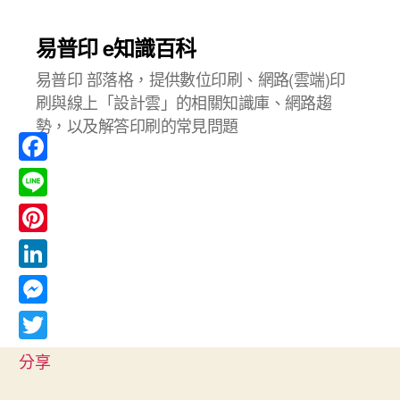
易普印 e知識百科
易普印 部落格，提供數位印刷、網路(雲端)印
刷與線上「設計雲」的相關知識庫、網路趨
勢，以及解答印刷的常見問題
F
a
L
c
i
P
e
n
i
L
b
e
n
i
o
M
t
n
o
e
T
e
分享
k
k
s
w
r
e