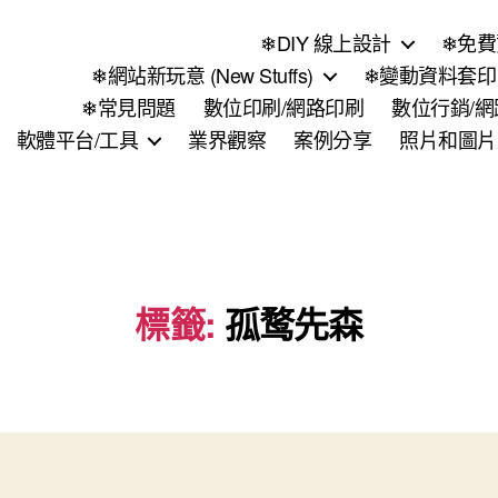
❄DIY 線上設計
❄免費
❄網站新玩意 (New Stuffs)
❄變動資料套印 (
❄常見問題
數位印刷/網路印刷
數位行銷/
軟體平台/工具
業界觀察
案例分享
照片和圖片
標籤:
孤鹜先森