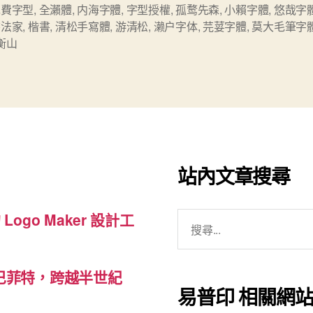
免費字型
,
全瀨體
,
内海字體
,
字型授權
,
孤鹜先森
,
小賴字體
,
悠哉字
中
書法家
,
楷書
,
清松手寫體
,
游清松
,
濑户字体
,
芫荽字體
,
莫大毛筆字
文
衡山
字
型-1”
站內文章搜尋
搜
 Logo Maker 設計工
尋
關
巴菲特，跨越半世紀
鍵
易普印 相關網
字: