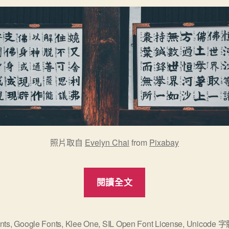
照片取自
Evelyn Chai
from
Pixabay
“免
閱讀全文
費
手
寫
nts
,
Google Fonts
,
Klee One
,
SIL Open Font License
,
Unicode 