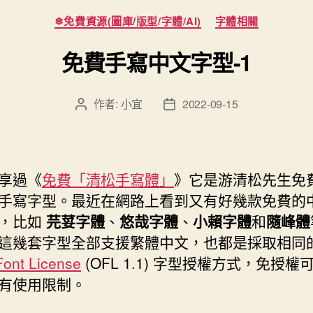
分
❄免費資源(圖庫/版型/字體/AI)
字體相關
類
免費手寫中文字型-1
作者:
小宜
2022-09-15
文
文
章
章
作
發
者
佈
日
享過《
免費「清松手寫體」
》它是游清松先生免
期
手寫字型。最近在網路上看到又有好幾款免費的
，比如
芫荽字體
、
悠哉字體
、
小賴字體
和
隨峰體
這幾套字型全部支援繁體中文，也都是採取相同
ont License
(OFL 1.1) 字型授權方式，免授權
有使用限制。