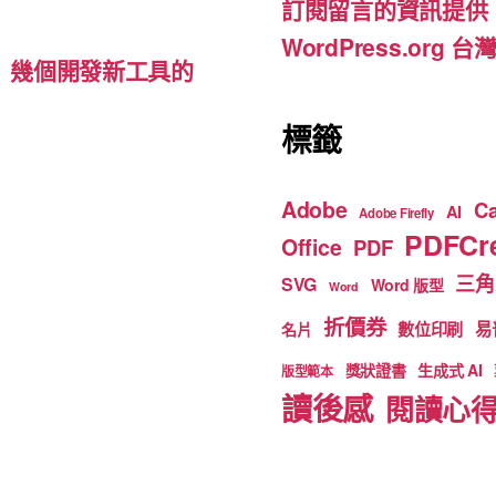
訂閱留言的資訊提供
k
WordPress.org
d-ins）幾個開發新工具的
標籤
Adobe
C
AI
Adobe Firefly
PDFCre
Office
PDF
三角
SVG
Word 版型
Word
折價券
數位印刷
易
名片
獎狀證書
生成式 AI
版型範本
讀後感
閱讀心