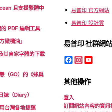
cean 且支援繁體中
易普印 官方網站
易普印 設計雲
免費的 PDF 編輯工具
方橄欖油」
易普印 社群網
體及其自家字體的下載
F
In
Y
a
st
o
c
a
u
慧（GQ）的《蜂巢
其他操作
e
gr
T
b
a
u
誌（Diary）
登入
o
m
b
訂閱網站內容的資訊
o
e
用台灣各地捷運