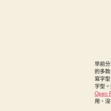
s
i
e
d
e
t
s
I
n
t
t
n
g
e
e
r
r
早前分
的多款
寫字型
字型。
Open F
用、沒