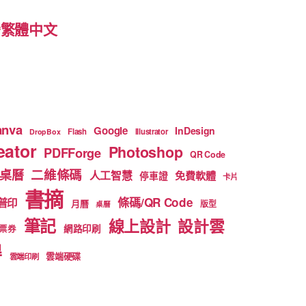
 台灣繁體中文
anva
Google
InDesign
Flash
Illustrator
DropBox
ator
Photoshop
PDFForge
QR Code
二維條碼
桌曆
人工智慧
免費軟體
停車證
卡片
書摘
條碼/QR Code
普印
月曆
版型
桌曆
筆記
線上設計
設計雲
網路印刷
票券
得
雲端硬碟
雲端印刷