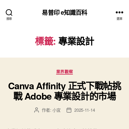
易普印 e知識百科
搜尋
選單
標籤:
專業設計
分
業界觀察
類
Canva Affinity 正式下戰帖挑
戰 Adobe 專業設計的市場
作者:
小宜
2025-11-14
文
文
章
章
作
發