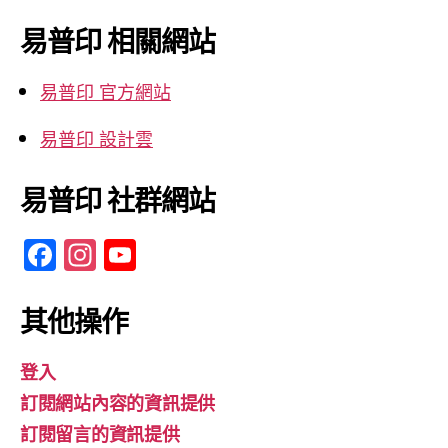
關
鍵
易普印 相關網站
字:
易普印 官方網站
易普印 設計雲
易普印 社群網站
F
In
Y
a
st
o
c
a
u
其他操作
e
gr
T
登入
b
a
u
訂閱網站內容的資訊提供
o
m
b
訂閱留言的資訊提供
o
e