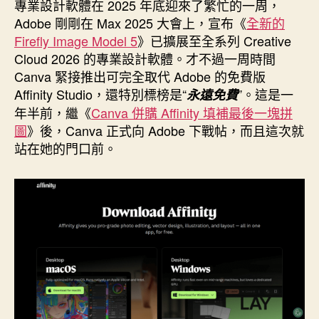
者
佈
專業設計軟體在 2025 年底迎來了繁忙的一周，
日
Adobe 剛剛在 Max 2025 大會上，宣布《
全新的
期
Firefly Image Model 5
》已擴展至全系列 Creative
Cloud 2026 的專業設計軟體。才不過一周時間
Canva 緊接推出可完全取代 Adobe 的免費版
Affinity Studio，還特別標榜是“
”。這是一
永遠免費
年半前，繼《
Canva 併購 Affinity 填補最後一塊拼
圖
》後，Canva 正式向 Adobe 下戰帖，而且這次就
站在她的門口前。