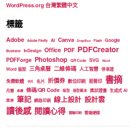
WordPress.org 台灣繁體中文
k
標籤
Adobe
Canva
Google
AI
Adobe Firefly
Flash
DropBox
PDFCreator
Office
PDF
InDesign
Illustrator
Photoshop
PDFForge
SVG
QR Code
Word
二維條碼
三角桌曆
人工智慧
Word 版型
停車證
書摘
折價券
免費軟體
數位印刷
易普印
名片
卡片
條碼/QR Code
獎狀證書
生成式 AI
月曆
版型
版型範本
桌曆
筆記
線上設計
設計雲
網路印刷
票券
讀後感
閱讀心得
雲端硬碟
雲端印刷