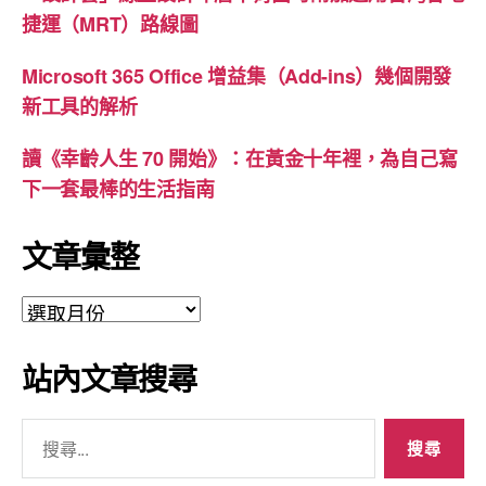
捷運（MRT）路線圖
Microsoft 365 Office 增益集（Add-ins）幾個開發
新工具的解析
讀《幸齡人生 70 開始》：在黃金十年裡，為自己寫
下一套最棒的生活指南
文章彙整
文
章
彙
站內文章搜尋
整
搜
尋