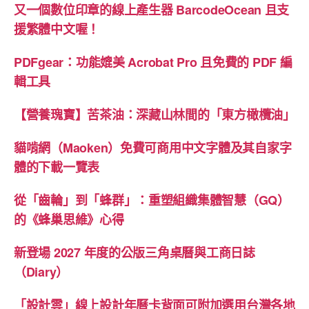
的
又一個數位印章的線上產生器 BarcodeOcean 且支
市
援繁體中文喔！
場”
PDFgear：功能媲美 Acrobat Pro 且免費的 PDF 編
輯工具
【營養瑰寶】苦茶油：深藏山林間的「東方橄欖油」
貓啃網（Maoken）免費可商用中文字體及其自家字
體的下載一覽表
從「齒輪」到「蜂群」：重塑組織集體智慧（GQ）
的《蜂巢思維》心得
新登場 2027 年度的公版三角桌曆與工商日誌
（Diary）
「設計雲」線上設計年曆卡背面可附加選用台灣各地