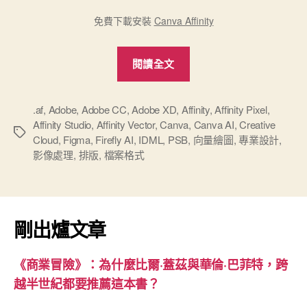
免費下載安裝
Canva Affinity
“Canva
閱讀全文
Affinity
正
式
.af
,
Adobe
,
Adobe CC
,
Adobe XD
,
Affinity
,
Affinity Pixel
,
Affinity Studio
,
Affinity Vector
,
Canva
,
Canva AI
,
Creative
下
標
Cloud
,
Figma
,
Firefly AI
,
IDML
,
PSB
,
向量繪圖
,
專業設計
,
戰
籤
影像處理
,
排版
,
檔案格式
帖
挑
戰
Adobe
剛出爐文章
專
業
《商業冒險》：為什麼比爾·蓋茲與華倫·巴菲特，跨
設
越半世紀都要推薦這本書？
計