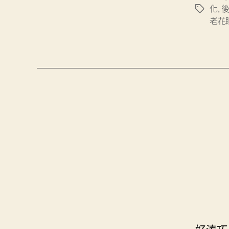
化
,
標
老花
籤