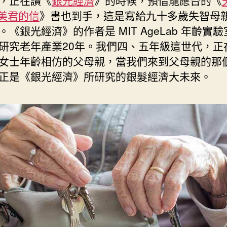
，正在讀《
銀光經濟
》的時候，預借龍應台的《
恢
期
給美君的信
》書也到手，這是寫給九十多歲失智母
復
。《銀光經濟》的作者是 MIT AgeLab 年齡實
筆
研究老年產業20年。我們四、五年級這世代，正
記”
女士年齡相仿的父母親，當我們來到父母親的那
正是《銀光經濟》所研究的銀髮經濟大未來。