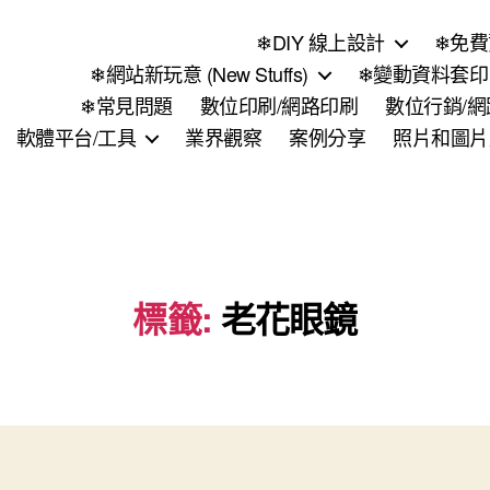
❄DIY 線上設計
❄免費
❄網站新玩意 (New Stuffs)
❄變動資料套印 (
❄常見問題
數位印刷/網路印刷
數位行銷/
軟體平台/工具
業界觀察
案例分享
照片和圖片
標籤:
老花眼鏡