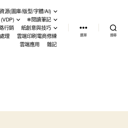
資源(圖庫/版型/字體/AI)
VDP)
❄閱讀筆記
網路行銷
紙創意與技巧
處理
雲端印刷電商修練
選單
搜尋
雲端應用
雜記