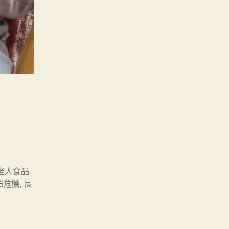
老人食品
,
照危機
,
長