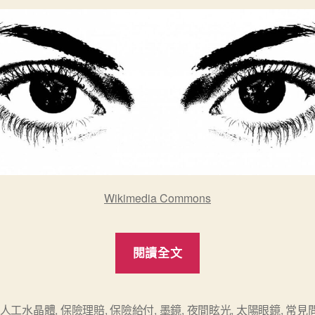
Wikimedia Commons
“2025
閱讀全文
眼
睛
白
人工水晶體
,
保險理賠
,
保險給付
,
墨鏡
,
夜間眩光
,
太陽眼鏡
,
常見