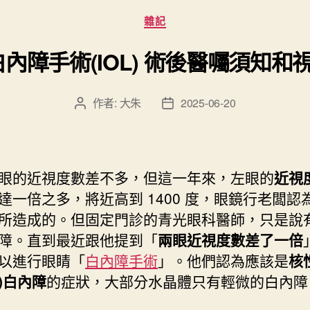
分
雜記
類
睛白內障手術(IOL) 術後醫囑須知
作者:
大朱
2025-06-20
文
文
章
章
作
發
者
佈
日
眼的近視度數差不多，但這一年來，左眼的
近視
期
達一倍之多，將近高到 1400 度，眼鏡行老闆認
所造成的。但固定門診的青光眼科醫師，只是說
障。直到最近跟他提到「
兩眼近視度數差了一倍
以進行眼睛「
白內障手術
」。他們認為應該是
核
)白內障
的症狀，大部分水晶體只有輕微的白內障