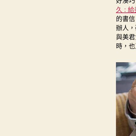
好湊巧
久 : 
的書信
辦人，
與美君
時，也