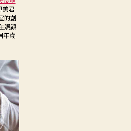
天長地
親美君
驗室的創
在照顧
個年歲