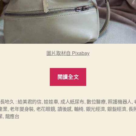
圖片取材自 Pixabay
“《銀
閱讀全文
光
經
濟》
長地久 : 給美君的信
,
娃娃車
,
成人紙尿布
,
數位醫療
,
照護機器人
,
產業
,
老年變身裝
,
老花眼鏡
,
讀後感
,
輪椅
,
銀光經濟
,
銀髮經濟
,
長
讀
業
,
龍應台
後
感”