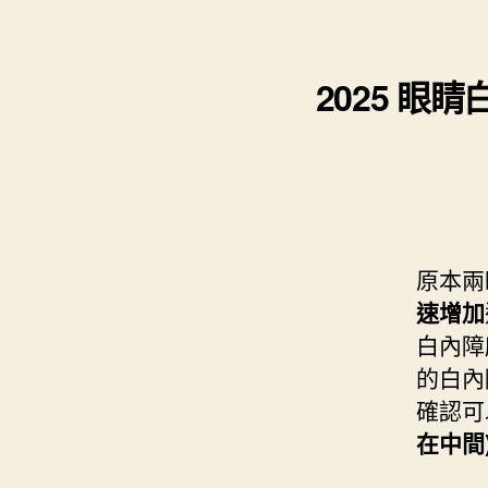
s
i
e
d
e
t
s
I
n
t
2025 眼
t
n
g
e
e
r
r
原本兩
速增加
白內障
的白內
確認可
在中間