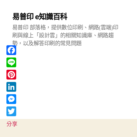
易普印 e知識百科
易普印 部落格，提供數位印刷、網路(雲端)印
刷與線上「設計雲」的相關知識庫、網路趨
勢，以及解答印刷的常見問題
F
a
L
c
i
P
e
n
i
L
b
e
n
i
o
M
t
n
o
e
T
e
分享
k
k
s
w
r
e