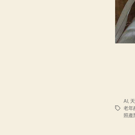
AI
,
天
老年
標
照產
籤