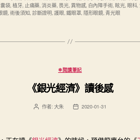
後囊袋
,
植牙
,
止痛藥
,
消炎藥
,
畏光
,
異物感
,
白內障手術
,
眩光
,
眼科
,
內
眼鏡
,
術後須知
,
診斷證明
,
護眼
,
鐵眼罩
,
隱形眼鏡
,
青光眼
障
手
術
(IOL)
術
後
分
❄閱讀筆記
醫
類
囑
《銀光經濟》讀後感
須
知
作者:
大朱
2020-01-31
文
文
和
章
章
視
作
發
者
佈
力
日