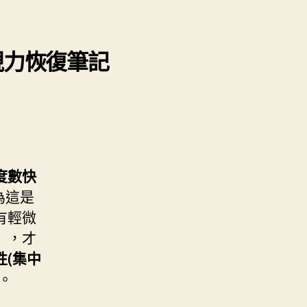
和視力恢復筆記
度數快
為這是
有輕微
」，才
性(集中
。