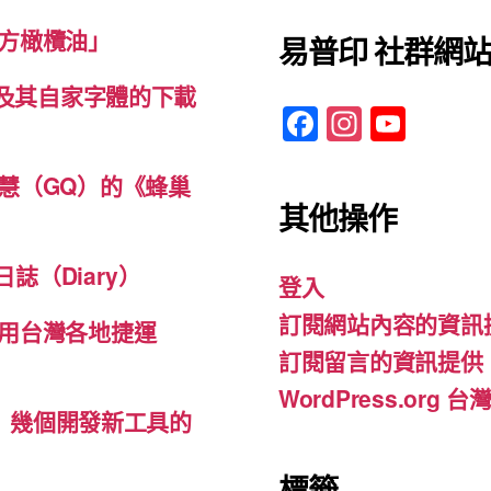
方橄欖油」
易普印 社群網
體及其自家字體的下載
F
In
Y
a
st
o
c
a
u
慧（GQ）的《蜂巢
其他操作
e
gr
T
b
a
u
誌（Diary）
登入
o
m
b
訂閱網站內容的資訊
o
e
用台灣各地捷運
訂閱留言的資訊提供
k
WordPress.org
d-ins）幾個開發新工具的
標籤