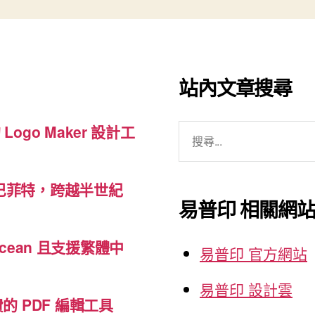
站內文章搜尋
搜
 Logo Maker 設計工
尋
關
巴菲特，跨越半世紀
鍵
易普印 相關網
字:
cean 且支援繁體中
易普印 官方網站
易普印 設計雲
免費的 PDF 編輯工具