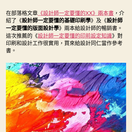
作
發
者
佈
在部落格文章
《設計師一定要懂的XX》兩本書
，介
日
紹了《
》及《
設計師一定要懂的基礎印刷學
設計師
期
》兩本給設計師的暢銷書。
一定要懂的版面設計學
這次推薦的《
設計師一定要懂的印前設定知識
》對
印刷和設計工作很實用，買來給設計同仁當作參考
書。