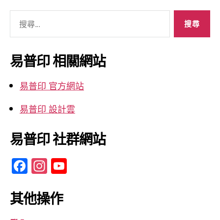
搜
尋
關
鍵
易普印 相關網站
字:
易普印 官方網站
易普印 設計雲
易普印 社群網站
F
In
Y
a
st
o
c
a
u
其他操作
e
gr
T