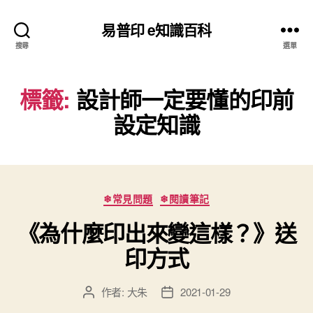
易普印 e知識百科
搜尋
選單
標籤:
設計師一定要懂的印前
設定知識
分
❄常見問題
❄閱讀筆記
類
《為什麼印出來變這樣？》送
印方式
作者:
大朱
2021-01-29
文
文
章
章