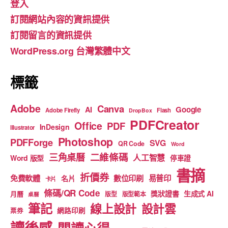
登入
b
a
u
訂閱網站內容的資訊提供
o
m
b
訂閱留言的資訊提供
o
e
WordPress.org 台灣繁體中文
k
標籤
Adobe
Canva
Google
AI
Adobe Firefly
Flash
DropBox
PDFCreator
Office
PDF
InDesign
Illustrator
Photoshop
PDFForge
SVG
QR Code
Word
二維條碼
三角桌曆
人工智慧
Word 版型
停車證
書摘
折價券
免費軟體
數位印刷
易普印
名片
卡片
條碼/QR Code
獎狀證書
生成式 AI
月曆
版型
版型範本
桌曆
筆記
線上設計
設計雲
網路印刷
票券
讀後感