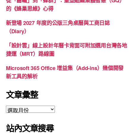
從「齒輪」到「蜂群」：重塑組織集體智慧（GQ）
的《蜂巢思維》心得
新登場 2027 年度的公版三角桌曆與工商日誌
（Diary）
「設計雲」線上設計年曆卡背面可附加選用台灣各地
捷運（MRT）路線圖
Microsoft 365 Office 增益集（Add-ins）幾個開發
新工具的解析
文章彙整
文
章
彙
站內文章搜尋
整