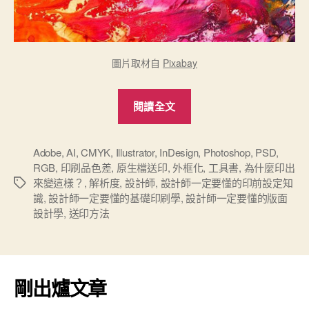
圖片取材自
Pixabay
“《為
閱讀全文
什
麼
印
Adobe
,
AI
,
CMYK
,
Illustrator
,
InDesign
,
Photoshop
,
PSD
,
RGB
,
印刷品色差
,
原生檔送印
,
外框化
,
工具書
,
為什麼印出
出
來變這樣？
,
解析度
,
設計師
,
設計師一定要懂的印前設定知
標
來
識
,
設計師一定要懂的基礎印刷學
,
設計師一定要懂的版面
籤
變
設計學
,
送印方法
這
樣？》
送
剛出爐文章
印
方