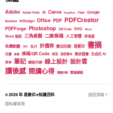
Adobe
Canva
Google
AI
Adobe Firefly
Flash
DropBox
PDFCreator
Office
PDF
InDesign
Illustrator
Photoshop
PDFForge
SVG
QR Code
Word
二維條碼
三角桌曆
人工智慧
Word 版型
停車證
書摘
折價券
免費軟體
數位印刷
易普印
名片
卡片
條碼/QR Code
獎狀證書
生成式 AI
月曆
版型
版型範本
桌曆
筆記
線上設計
設計雲
網路印刷
票券
讀後感
閱讀心得
雲端硬碟
雲端印刷
© 2026 年
易普印 e知識百科
返回頂端
↑
隱私權政策