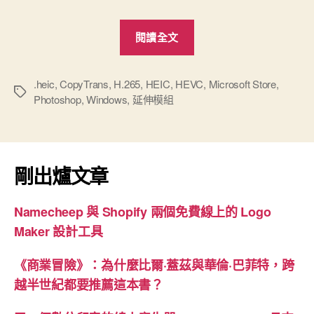
“Windows
閱讀全文
版
CopyTrans
HEIC”
.heic
,
CopyTrans
,
H.265
,
HEIC
,
HEVC
,
Microsoft Store
,
標
Photoshop
,
Windows
,
延伸模組
籤
剛出爐文章
Namecheep 與 Shopify 兩個免費線上的 Logo
Maker 設計工具
《商業冒險》：為什麼比爾·蓋茲與華倫·巴菲特，跨
越半世紀都要推薦這本書？