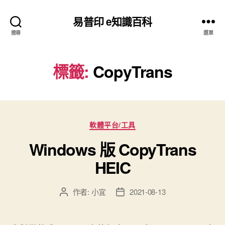
易普印 e知識百科
搜尋
選單
標籤:
CopyTrans
分
軟體平台/工具
類
Windows 版 CopyTrans
HEIC
作者:
小宜
2021-08-13
文
文
章
章
作
發