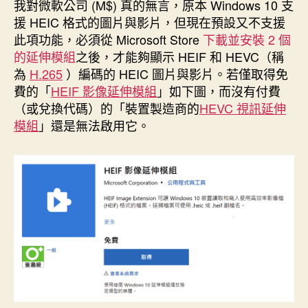
者
佈
我對微軟公司 (M$) 真的無言，原本 Windows 10 支
日
援 HEIC 格式的圖片與影片，但現在預設又不支援
期
此項功能，必須從 Microsoft Store
下載並安裝 2 個
的延伸模組
之後，才能夠顯示 HEIF 和 HEVC（稱
為
H.265
）編碼的 HEIC 圖片與影片。若僅取得免
費的「
HEIF 影像延伸模組
」如下圖，而沒有付費
（或兌換代碼）的「裝置製造商的
HEVC 視訊延伸
模組
」還是無法啟用它。