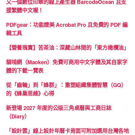
又一個數位印章的線上產生器 BarcodeOcean 且支
援繁體中文喔！
PDFgear：功能媲美 Acrobat Pro 且免費的 PDF 編
輯工具
【營養瑰寶】苦茶油：深藏山林間的「東方橄欖油」
貓啃網（Maoken）免費可商用中文字體及其自家字
體的下載一覽表
從「齒輪」到「蜂群」：重塑組織集體智慧（GQ）
的《蜂巢思維》心得
新登場 2027 年度的公版三角桌曆與工商日誌
（Diary）
「設計雲」線上設計年曆卡背面可附加選用台灣各地