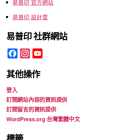
易普印 官方網站
易普印 設計雲
易普印 社群網站
F
In
Y
a
st
o
c
a
u
其他操作
e
gr
T
登入
b
a
u
訂閱網站內容的資訊提供
o
m
b
訂閱留言的資訊提供
o
e
WordPress.org 台灣繁體中文
k
標籤