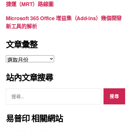
捷運（MRT）路線圖
Microsoft 365 Office 增益集（Add-ins）幾個開發
新工具的解析
文章彙整
文
章
彙
站內文章搜尋
整
搜
尋
關
鍵
易普印 相關網站
字: