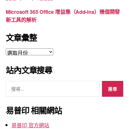
Microsoft 365 Office 增益集（Add-ins）幾個開發
新工具的解析
文章彙整
文
章
彙
站內文章搜尋
整
搜
尋
關
鍵
易普印 相關網站
字:
易普印 官方網站