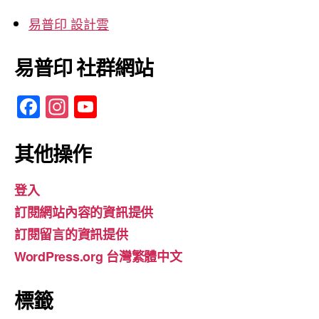
易普印 設計雲
易普印 社群網站
F
In
Y
a
st
o
c
a
u
其他操作
e
gr
T
登入
b
a
u
訂閱網站內容的資訊提供
o
m
b
訂閱留言的資訊提供
o
e
WordPress.org 台灣繁體中文
k
標籤