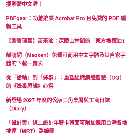
援繁體中文喔！
PDFgear：功能媲美 Acrobat Pro 且免費的 PDF 編
輯工具
【營養瑰寶】苦茶油：深藏山林間的「東方橄欖油」
貓啃網（Maoken）免費可商用中文字體及其自家字
體的下載一覽表
從「齒輪」到「蜂群」：重塑組織集體智慧（GQ）
的《蜂巢思維》心得
新登場 2027 年度的公版三角桌曆與工商日誌
（Diary）
「設計雲」線上設計年曆卡背面可附加選用台灣各地
捷運（MRT）路線圖