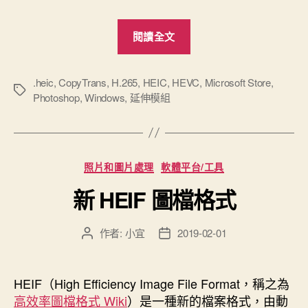
“Windows
閱讀全文
版
CopyTrans
HEIC”
.heic
,
CopyTrans
,
H.265
,
HEIC
,
HEVC
,
Microsoft Store
,
標
Photoshop
,
Windows
,
延伸模組
籤
分
照片和圖片處理
軟體平台/工具
類
新 HEIF 圖檔格式
作者:
小宜
2019-02-01
文
文
章
章
作
發
者
佈
HEIF（High Efficiency Image File Format，稱之為
日
高效率圖檔格式 Wiki
）是一種新的檔案格式，由動