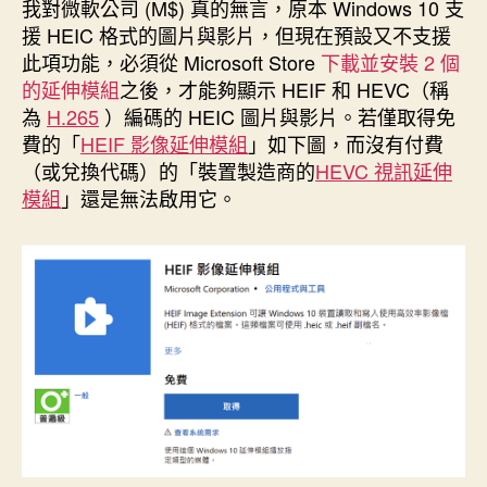
者
佈
我對微軟公司 (M$) 真的無言，原本 Windows 10 支
日
援 HEIC 格式的圖片與影片，但現在預設又不支援
期
此項功能，必須從 Microsoft Store
下載並安裝 2 個
的延伸模組
之後，才能夠顯示 HEIF 和 HEVC（稱
為
H.265
）編碼的 HEIC 圖片與影片。若僅取得免
費的「
HEIF 影像延伸模組
」如下圖，而沒有付費
（或兌換代碼）的「裝置製造商的
HEVC 視訊延伸
模組
」還是無法啟用它。