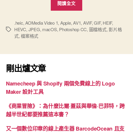
閱讀全文
HEIF
圖
檔
.heic
,
AOMedia Video 1
,
Apple
,
AV1
,
AVIF
,
GIF
,
HEIF
,
HEVC
,
JPEG
,
macOS
,
Photoshop CC
,
圖檔格式
,
影片格
標
格
式
,
檔案格式
籤
式”
剛出爐文章
Namecheep 與 Shopify 兩個免費線上的 Logo
Maker 設計工具
《商業冒險》：為什麼比爾·蓋茲與華倫·巴菲特，跨
越半世紀都要推薦這本書？
又一個數位印章的線上產生器 BarcodeOcean 且支