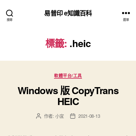
易普印 e知識百科
搜尋
選單
標籤:
.heic
分
軟體平台/工具
類
Windows 版 CopyTrans
HEIC
作者:
小宜
2021-08-13
文
文
章
章
作
發