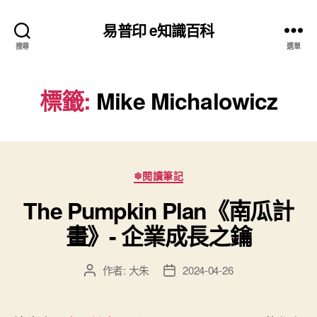
易普印 e知識百科
搜尋
選單
標籤:
Mike Michalowicz
分
❄閱讀筆記
類
The Pumpkin Plan《南瓜計
畫》- 企業成長之鑰
作者:
大朱
2024-04-26
文
文
章
章
作
發