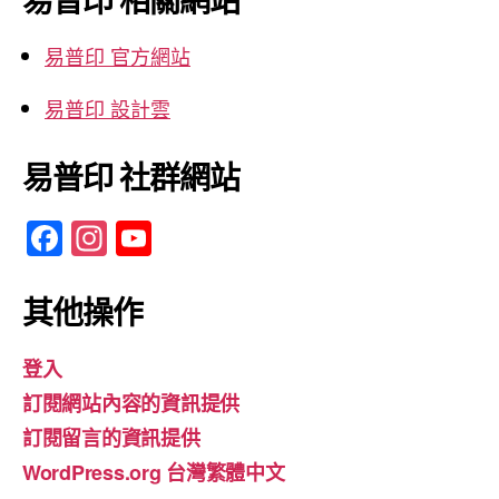
字:
易普印 官方網站
易普印 設計雲
易普印 社群網站
F
In
Y
a
st
o
c
a
u
其他操作
e
gr
T
登入
b
a
u
訂閱網站內容的資訊提供
o
m
b
訂閱留言的資訊提供
o
e
WordPress.org 台灣繁體中文
k