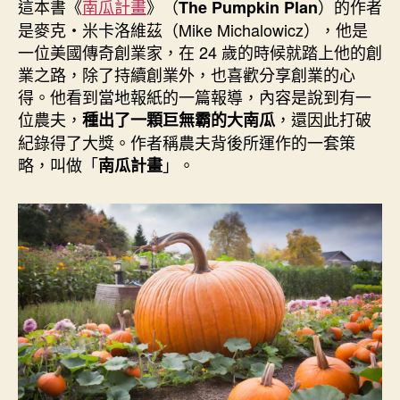
者
佈
這本書《
南瓜計畫
》（
）的作者
The Pumpkin Plan
日
是麥克・米卡洛維茲（Mike Michalowicz），他是
期
一位美國傳奇創業家，在 24 歲的時候就踏上他的創
業之路，除了持續創業外，也喜歡分享創業的心
得。他看到當地報紙的一篇報導，內容是說到有一
位農夫，
，還因此打破
種出了一顆巨無霸的大南瓜
紀錄得了大獎。作者稱農夫背後所運作的一套策
略，叫做「
」。
南瓜計畫