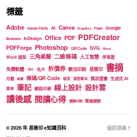
標籤
Adobe
Canva
Google
AI
Adobe Firefly
Flash
DropBox
PDFCreator
Office
PDF
InDesign
Illustrator
Photoshop
PDFForge
SVG
QR Code
Word
二維條碼
三角桌曆
人工智慧
Word 版型
停車證
書摘
折價券
免費軟體
數位印刷
易普印
名片
卡片
條碼/QR Code
獎狀證書
生成式 AI
月曆
版型
版型範本
桌曆
筆記
線上設計
設計雲
網路印刷
票券
讀後感
閱讀心得
雲端硬碟
雲端印刷
© 2026 年
易普印 e知識百科
返回頂端
↑