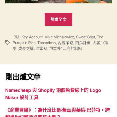
“The
閱讀全文
Pumpkin
Plan《南
瓜
IBM
,
Key Account
,
Mike Michalowicz
,
Sweet Spot
,
The
Pumpkin Plan
,
Threadless
,
內線策略
,
南瓜計畫
,
大客戶策
標
計
略
,
成長之鑰
,
甜蜜點
,
群眾外包
,
高控制點
籤
畫》-
企
業
成
剛出爐文章
長
之
Namecheep 與 Shopify 兩個免費線上的 Logo
鑰”
Maker 設計工具
《商業冒險》：為什麼比爾·蓋茲與華倫·巴菲特，跨