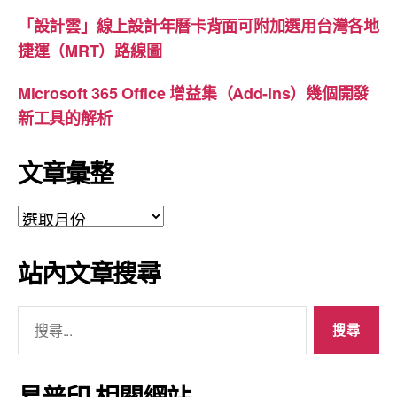
「設計雲」線上設計年曆卡背面可附加選用台灣各地
捷運（MRT）路線圖
Microsoft 365 Office 增益集（Add-ins）幾個開發
新工具的解析
文章彙整
文
章
彙
站內文章搜尋
整
搜
尋
關
鍵
易普印 相關網站