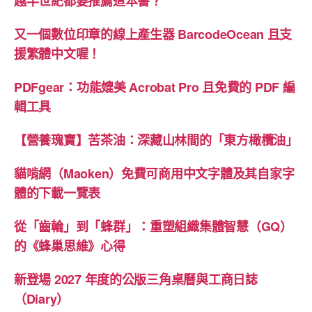
越半世紀都要推薦這本書？
又一個數位印章的線上產生器 BarcodeOcean 且支
援繁體中文喔！
PDFgear：功能媲美 Acrobat Pro 且免費的 PDF 編
輯工具
【營養瑰寶】苦茶油：深藏山林間的「東方橄欖油」
貓啃網（Maoken）免費可商用中文字體及其自家字
體的下載一覽表
從「齒輪」到「蜂群」：重塑組織集體智慧（GQ）
的《蜂巢思維》心得
新登場 2027 年度的公版三角桌曆與工商日誌
（Diary）