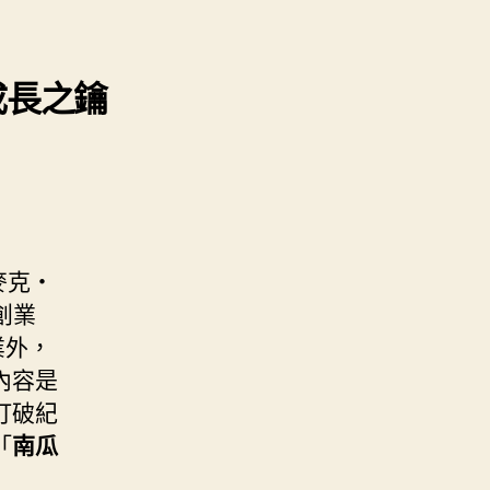
業成長之鑰
麥克・
奇創業
業外，
內容是
打破紀
「
南瓜