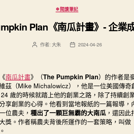
分
❄閱讀筆記
類
Pumpkin Plan《南瓜計畫》- 企
作者:
大朱
2024-04-26
文
文
章
章
作
發
者
佈
日
《
南瓜計畫
》（
The Pumpkin Plan
）的作者是
期
茲（Mike Michalowicz），他是一位美國傳
 24 歲的時候就踏上他的創業之路，除了持續創
分享創業的心得。他看到當地報紙的一篇報導，
一位農夫，
種出了一顆巨無霸的大南瓜
，還因此
大獎。作者稱農夫背後所運作的一套策略，叫做
。