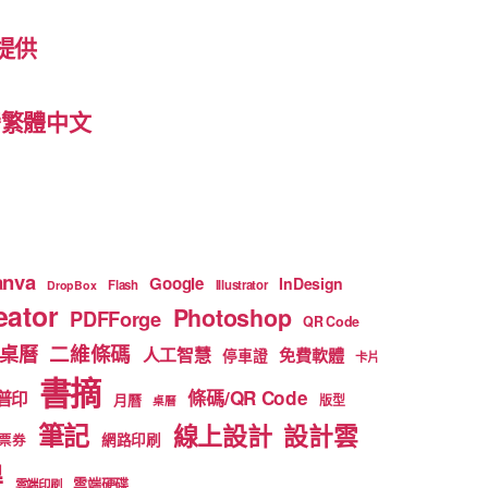
提供
 台灣繁體中文
anva
Google
InDesign
Flash
Illustrator
DropBox
ator
Photoshop
PDFForge
QR Code
二維條碼
桌曆
人工智慧
免費軟體
停車證
卡片
書摘
條碼/QR Code
普印
月曆
版型
桌曆
筆記
線上設計
設計雲
網路印刷
票券
得
雲端硬碟
雲端印刷