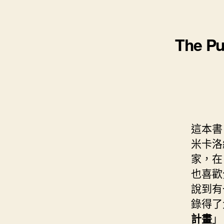
s
i
e
d
e
t
s
I
n
t
The 
t
n
g
e
e
r
r
這本書
米卡洛維
家，在
也喜歡
說到有
錄得了
計畫
」