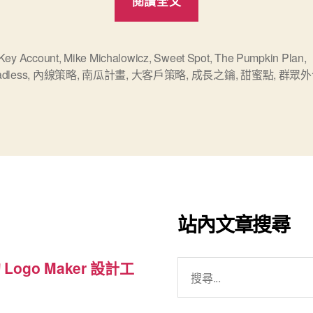
閱讀全文
Pumpkin
Plan《南
瓜
Key Account
,
Mike Michalowicz
,
Sweet Spot
,
The Pumpkin Plan
,
adless
,
內線策略
,
南瓜計畫
,
大客戶策略
,
成長之鑰
,
甜蜜點
,
群眾外
計
畫》-
企
業
成
長
之
站內文章搜尋
鑰”
搜
 Logo Maker 設計工
尋
關