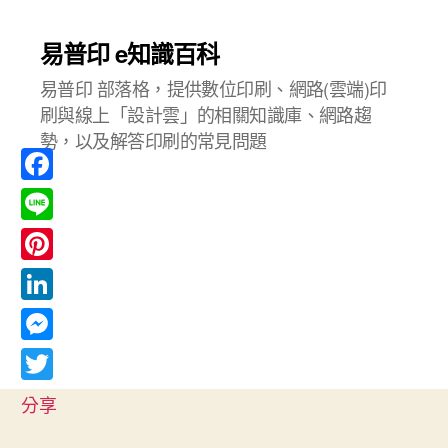
易普印 e知識百科
易普印 部落格，提供數位印刷、網路(雲端)印
刷與線上「設計雲」的相關知識庫、網路趨
勢，以及解答印刷的常見問題
F
a
L
c
i
P
e
n
i
L
b
e
n
i
o
M
t
n
o
e
T
e
分享
k
k
s
w
r
e