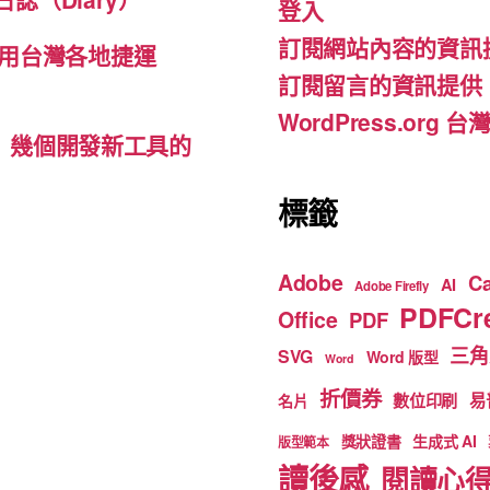
登入
o
m
b
訂閱網站內容的資訊
o
e
用台灣各地捷運
訂閱留言的資訊提供
k
WordPress.org
d-ins）幾個開發新工具的
標籤
Adobe
C
AI
Adobe Firefly
PDFCre
Office
PDF
三角
SVG
Word 版型
Word
折價券
數位印刷
易
名片
獎狀證書
生成式 AI
版型範本
讀後感
閱讀心