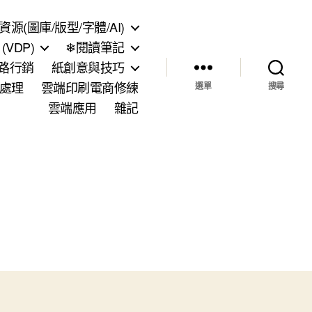
資源(圖庫/版型/字體/AI)
VDP)
❄閱讀筆記
網路行銷
紙創意與技巧
處理
雲端印刷電商修練
選單
搜尋
雲端應用
雜記