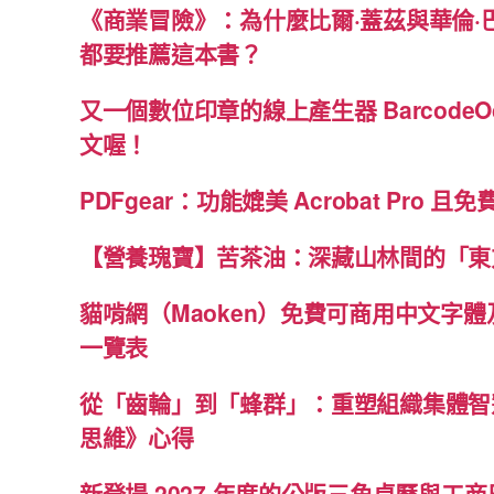
《商業冒險》：為什麼比爾·蓋茲與華倫·
都要推薦這本書？
又一個數位印章的線上產生器 BarcodeO
文喔！
PDFgear：功能媲美 Acrobat Pro 且
【營養瑰寶】苦茶油：深藏山林間的「東
貓啃網（Maoken）免費可商用中文字
一覽表
從「齒輪」到「蜂群」：重塑組織集體智
思維》心得
新登場 2027 年度的公版三角桌曆與工商日