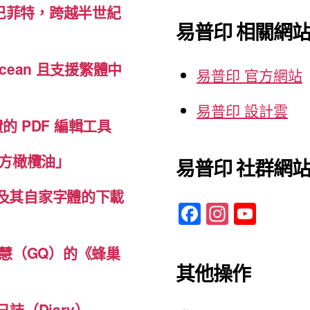
巴菲特，跨越半世紀
鍵
易普印 相關網
字:
cean 且支援繁體中
易普印 官方網站
易普印 設計雲
免費的 PDF 編輯工具
方橄欖油」
易普印 社群網
體及其自家字體的下載
F
In
Y
a
st
o
c
a
u
慧（GQ）的《蜂巢
其他操作
e
gr
T
b
a
u
誌（Diary）