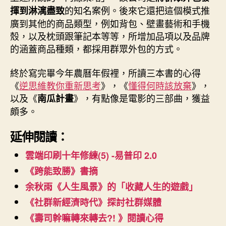
的知名案例。後來它還把這個模式推
揮到淋漓盡致
廣到其他的商品類型，例如背包、壁畫藝術和手機
殼，以及枕頭跟筆記本等等，所增加品項以及品牌
的涵蓋商品種類，都採用群眾外包的方式。
終於寫完畢今年農曆年假裡，所讀三本書的心得
《
逆思維教你重新思考
》，《
懂得何時該放棄
》，
以及《
》，有點像是電影的三部曲，獲益
南瓜計畫
頗多。
延伸閱讀：
雲端印刷十年修練(5) -易普印 2.0
《跨能致勝》書摘
余秋雨《人生風景》的「收藏人生的遊戲」
《社群新經濟時代》探討社群媒體
《壽司幹嘛轉來轉去?! 》閱讀心得