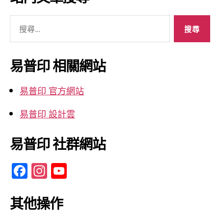
整
搜
尋
關
鍵
易普印 相關網站
字:
易普印 官方網站
易普印 設計雲
易普印 社群網站
F
In
Y
a
st
o
c
a
u
其他操作
e
gr
T