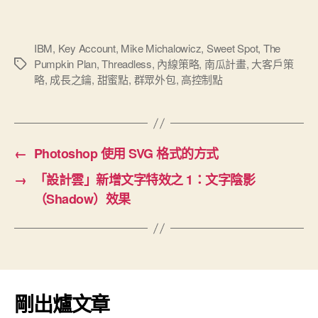
IBM
,
Key Account
,
Mike Michalowicz
,
Sweet Spot
,
The
Pumpkin Plan
,
Threadless
,
內線策略
,
南瓜計畫
,
大客戶策
標
略
,
成長之鑰
,
甜蜜點
,
群眾外包
,
高控制點
籤
←
Photoshop 使用 SVG 格式的方式
→
「設計雲」新增文字特效之 1：文字陰影
（Shadow）效果
剛出爐文章