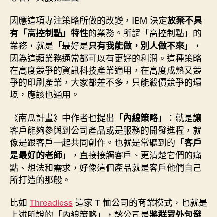
因應這項專注策略所做的改變，IBM 決定
放棄不具
的業務。所謂「高控制點」的
有「高控制點」特性
業務，就是「最好是
」，
只有我能做，別人做不來
因為這類業務通常都可以有更好的利潤。這種策略
在高度競爭的資訊科技產業適用，在高度成熟又競
爭的印刷產業，大家都差不多，只能殺價競爭的環
境，應該也通用。
《南瓜計畫》中作者也提出「
」：就是讓
內線策略
客戶能夠參與到公司產品或是服務的開發進程，就
像是跟客戶一起共同創作。也就是常聽到的「
客戶
」，直接接觸客戶、更清楚它們的痛
是最好的老師
點、想法和需求，好像這個產品就是客戶他們自己
所打造的那般。
比如
Threadless
這家 T 恤公司的商業模式，也就是
上述所說的「內線策略」，該公司是
將群眾外包發