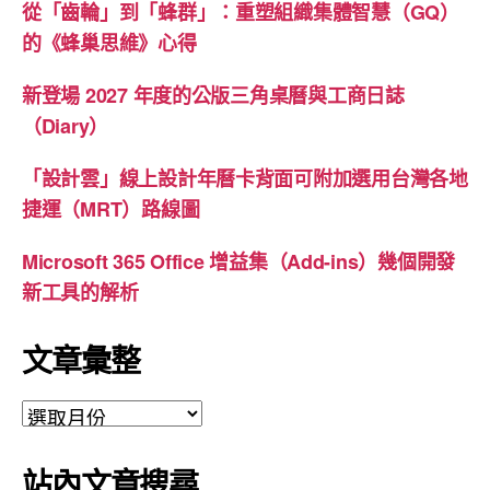
從「齒輪」到「蜂群」：重塑組織集體智慧（GQ）
的《蜂巢思維》心得
新登場 2027 年度的公版三角桌曆與工商日誌
（Diary）
「設計雲」線上設計年曆卡背面可附加選用台灣各地
捷運（MRT）路線圖
Microsoft 365 Office 增益集（Add-ins）幾個開發
新工具的解析
文章彙整
文
章
彙
站內文章搜尋