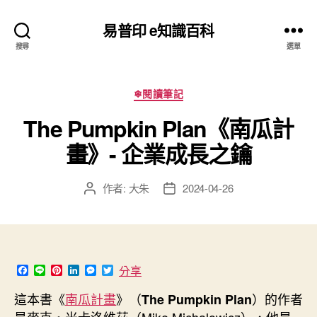
易普印 e知識百科
搜尋
選單
分
❄閱讀筆記
類
The Pumpkin Plan《南瓜計
畫》- 企業成長之鑰
作者:
大朱
2024-04-26
文
文
章
章
作
發
者
佈
日
期
F
L
P
L
M
T
分享
a
i
i
i
e
w
c
n
n
n
s
i
這本書《
南瓜計畫
》（
）的作者
The Pumpkin Plan
e
e
t
k
s
t
b
e
e
e
t
是麥克・米卡洛維茲（Mike Michalowicz），他是