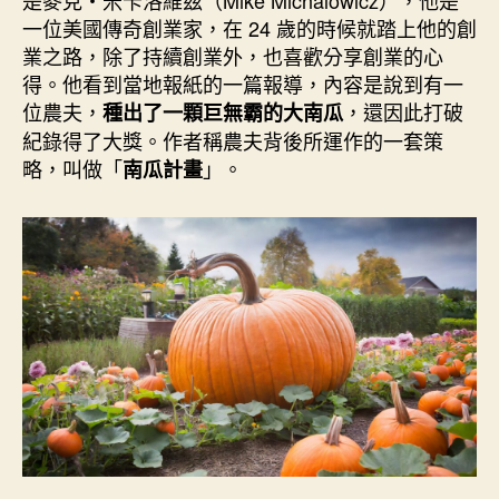
o
r
d
n
e
一位美國傳奇創業家，在 24 歲的時候就踏上他的創
o
e
I
g
r
k
s
n
e
業之路，除了持續創業外，也喜歡分享創業的心
t
r
得。他看到當地報紙的一篇報導，內容是說到有一
位農夫，
，還因此打破
種出了一顆巨無霸的大南瓜
紀錄得了大獎。作者稱農夫背後所運作的一套策
略，叫做「
」。
南瓜計畫