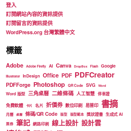
登入
b
a
u
訂閱網站內容的資訊提供
o
m
b
訂閱留言的資訊提供
o
e
WordPress.org 台灣繁體中文
k
標籤
Adobe
Canva
Google
AI
Adobe Firefly
Flash
DropBox
PDFCreator
Office
PDF
InDesign
Illustrator
Photoshop
PDFForge
SVG
QR Code
Word
二維條碼
三角桌曆
人工智慧
Word 版型
停車證
書摘
折價券
免費軟體
數位印刷
易普印
名片
卡片
條碼/QR Code
獎狀證書
生成式 AI
月曆
版型
版型範本
桌曆
筆記
線上設計
設計雲
網路印刷
票券