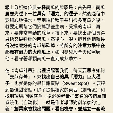
報上分析這位農夫種南瓜的步驟是：首先是，南瓜
農要先種下一粒
，然後過程中
具有「潛力」的種子
要細心地澆水，等到這粒種子長出很多南瓜之後，
就要定期幫它們摘掉那些生病、受損的南瓜。再
來，要非常辛勤的除草。接下來，要找出那個長得
最快又最強壯的南瓜，然後心一狠，把其他相較長
得沒這麼好的南瓜都砍掉，將所有的
注意力集中在
，如同嬰兒般全天候照顧
那顆有潛力的大南瓜上
他。看守著哪顆南瓜一直到成熟季節。
在《南瓜計畫》書裡提醒著我們，每天要思考如何
「去蕪存菁」，來
找出自己的具「潛力」巨大種
，也就是你的最佳甜蜜點（Sweet Spot）。要達
子
到最佳甜蜜點，除了提供獨家的東西（創新區）和
找到頂級/回頭客戶，還必須考量把事業的各個層面
系統化（自動化）。就是作者導師對創業家的定
義：
創業家會找出問題，看出機會，並建立一套流