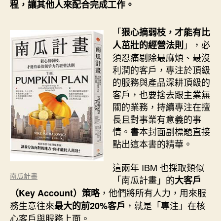
程，讓其他人來配合完成工作。
「
狠心摘弱枝，才能有比
」，必
人茁壯的經營法則
須忍痛剔除最麻煩、最沒
利潤的客戶，專注於頂級
的服務與產品深耕頂級的
客戶，也要捨去跟主業無
關的業務，持續專注在擅
長且對事業有意義的事
情。書本封面副標題直接
點出這本書的精華。
這兩年 IBM 也採取類似
南瓜計畫
「南瓜計畫」的
大客戶
，他們將所有人力，用來服
（Key Account）策略
務生意往來
，就是「專注」在核
最大的前20%客戶
心客戶與服務上面。