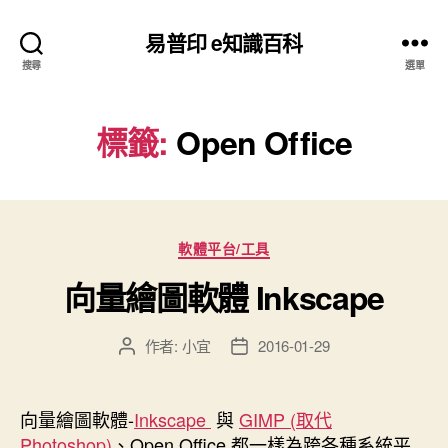
易普印 e知識百科
搜尋
選單
標籤:
Open Office
分
軟體平台/工具
類
向量繪圖軟體 Inkscape
作者:
小宜
2016-01-29
文
文
章
章
作
發
者
佈
向量繪圖軟體-
Inkscape
與
GIMP (取代
日
Photoshop)
、Open Office 都一樣為跨各種系統平