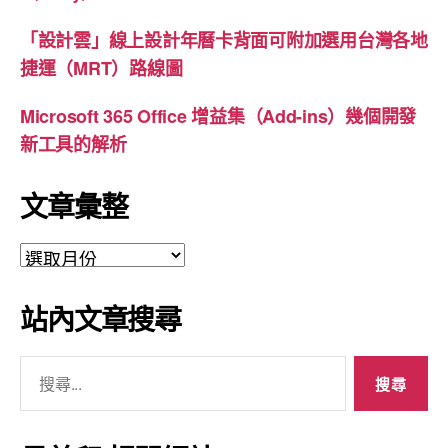
「設計雲」線上設計年曆卡背面可附加選用台灣各地
捷運（MRT）路線圖
Microsoft 365 Office 增益集（Add-ins）幾個開發
新工具的解析
文章彙整
文
章
彙
站內文章搜尋
整
搜
尋
關
鍵