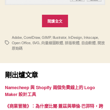
“向
閱讀全文
量
繪
圖
Adobe
,
CorelDraw
,
GIMP
,
Illustrator
,
InDesign
,
Inkscape
,
Open Office
,
SVG
,
向量繪圖軟體
,
排版軟體
,
自由軟體
,
開放
標
軟
原始碼
籤
體
Inkscape”
剛出爐文章
Namecheep 與 Shopify 兩個免費線上的 Logo
Maker 設計工具
《商業冒險》：為什麼比爾·蓋茲與華倫·巴菲特，跨