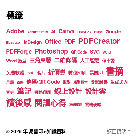
k
標籤
Adobe
Canva
Google
AI
Adobe Firefly
Flash
DropBox
PDFCreator
Office
PDF
InDesign
Illustrator
Photoshop
PDFForge
SVG
QR Code
Word
二維條碼
三角桌曆
人工智慧
Word 版型
停車證
書摘
折價券
免費軟體
數位印刷
易普印
名片
卡片
條碼/QR Code
獎狀證書
生成式 AI
月曆
版型
版型範本
桌曆
筆記
線上設計
設計雲
網路印刷
票券
讀後感
閱讀心得
雲端硬碟
雲端印刷
© 2026 年
易普印 e知識百科
返回頂端
↑