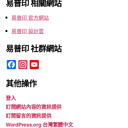
易普印 相關網站
字:
易普印 官方網站
易普印 設計雲
易普印 社群網站
F
In
Y
a
st
o
c
a
u
其他操作
e
gr
T
登入
b
a
u
訂閱網站內容的資訊提供
o
m
b
訂閱留言的資訊提供
o
e
WordPress.org 台灣繁體中文