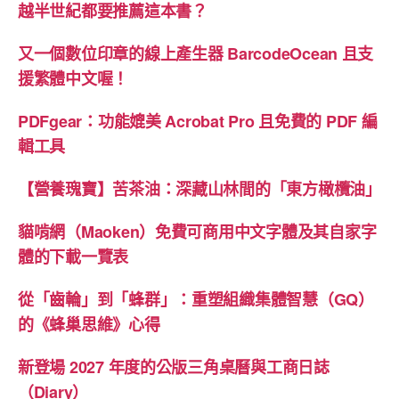
越半世紀都要推薦這本書？
又一個數位印章的線上產生器 BarcodeOcean 且支
援繁體中文喔！
PDFgear：功能媲美 Acrobat Pro 且免費的 PDF 編
輯工具
【營養瑰寶】苦茶油：深藏山林間的「東方橄欖油」
貓啃網（Maoken）免費可商用中文字體及其自家字
體的下載一覽表
從「齒輪」到「蜂群」：重塑組織集體智慧（GQ）
的《蜂巢思維》心得
新登場 2027 年度的公版三角桌曆與工商日誌
（Diary）