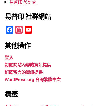
易普印 設計雲
易普印 社群網站
F
In
Y
a
st
o
c
a
u
其他操作
e
gr
T
登入
b
a
u
訂閱網站內容的資訊提供
o
m
b
訂閱留言的資訊提供
o
e
WordPress.org 台灣繁體中文
k
標籤