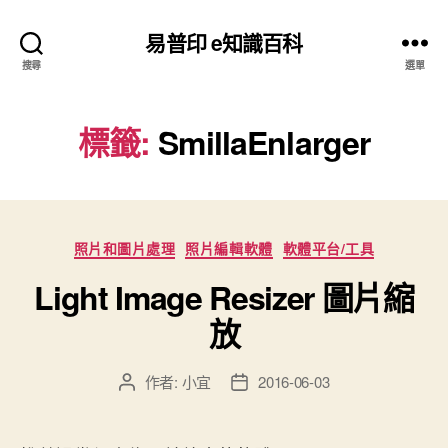
易普印 e知識百科
搜尋
選單
標籤:
SmillaEnlarger
分
照片和圖片處理
照片編輯軟體
軟體平台/工具
類
Light Image Resizer 圖片縮
放
作者:
小宜
2016-06-03
文
文
章
章
作
發