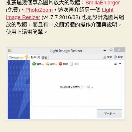
者
佈
推薦過幾個專為圖片放大的軟體：
SmillaEnlarger
日
(免費)、
PhotoZoom
，這次再介紹另一個
Light
期
Image Resizer
(v4.7.7 2016/02) 也是設計為圖片縮
放的軟體，而且有中文簡繁體的操作介面與說明，
使用上還蠻簡單。