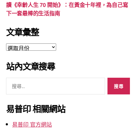
讀《幸齡人生 70 開始》：在黃金十年裡，為自己寫
下一套最棒的生活指南
文章彙整
文
章
彙
站內文章搜尋
整
搜
尋
關
鍵
易普印 相關網站
字:
易普印 官方網站