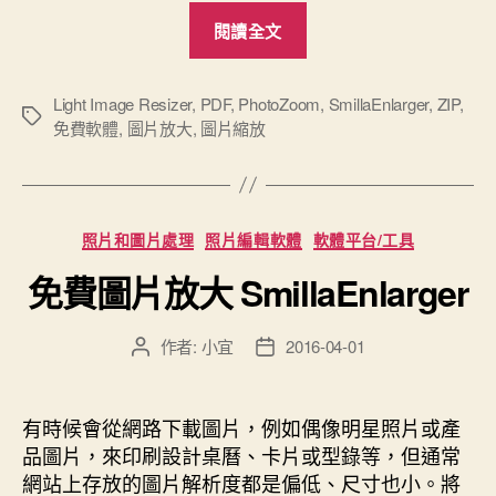
“Light
閱讀全文
Image
Resizer
圖
Light Image Resizer
,
PDF
,
PhotoZoom
,
SmillaEnlarger
,
ZIP
,
標
免費軟體
,
圖片放大
,
圖片縮放
片
籤
縮
放”
分
照片和圖片處理
照片編輯軟體
軟體平台/工具
類
免費圖片放大 SmillaEnlarger
作者:
小宜
2016-04-01
文
文
章
章
作
發
者
佈
有時候會從網路下載圖片，例如偶像明星照片或產
日
品圖片，來印刷設計桌曆、卡片或型錄等，但通常
期
網站上存放的圖片解析度都是偏低、尺寸也小。將