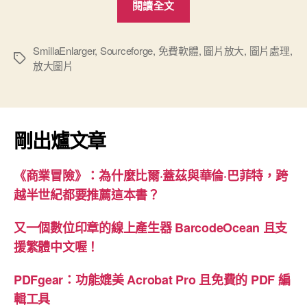
閱讀全文
費
圖
片
SmillaEnlarger
,
Sourceforge
,
免費軟體
,
圖片放大
,
圖片處理
,
標
放大圖片
放
籤
大
SmillaEnlarger”
剛出爐文章
《商業冒險》：為什麼比爾·蓋茲與華倫·巴菲特，跨
越半世紀都要推薦這本書？
又一個數位印章的線上產生器 BarcodeOcean 且支
援繁體中文喔！
PDFgear：功能媲美 Acrobat Pro 且免費的 PDF 編
輯工具