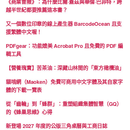
《商業冒險》：為什麼比爾·蓋茲與華倫·巴菲特，跨
越半世紀都要推薦這本書？
又一個數位印章的線上產生器 BarcodeOcean 且支
援繁體中文喔！
PDFgear：功能媲美 Acrobat Pro 且免費的 PDF 編
輯工具
【營養瑰寶】苦茶油：深藏山林間的「東方橄欖油」
貓啃網（Maoken）免費可商用中文字體及其自家字
體的下載一覽表
從「齒輪」到「蜂群」：重塑組織集體智慧（GQ）
的《蜂巢思維》心得
新登場 2027 年度的公版三角桌曆與工商日誌