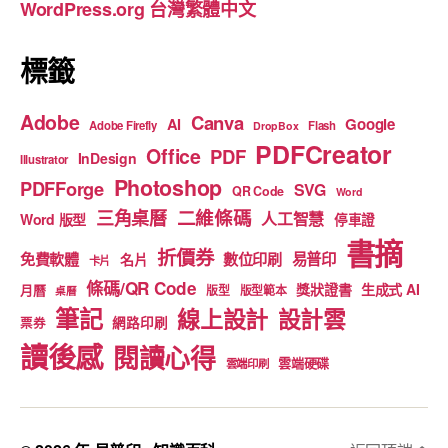
WordPress.org 台灣繁體中文
k
標籤
Adobe
Canva
Google
AI
Adobe Firefly
Flash
DropBox
PDFCreator
Office
PDF
InDesign
Illustrator
Photoshop
PDFForge
SVG
QR Code
Word
二維條碼
三角桌曆
人工智慧
Word 版型
停車證
書摘
折價券
免費軟體
數位印刷
易普印
名片
卡片
條碼/QR Code
獎狀證書
生成式 AI
月曆
版型
版型範本
桌曆
筆記
線上設計
設計雲
網路印刷
票券
讀後感
閱讀心得
雲端硬碟
雲端印刷