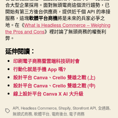
合大型企業採用。面對無頭電商這個流行趨勢，已
開始有第三方後台供應商，提供近千個 API 的串接
服務，這塊
將是未來的兵家必爭之
軟體平台商機
地。在《
What is Headless Commerce – Weighing
the Pros and Cons
》裡討論了無頭商務的權衡利
弊。
延伸閱讀：
印刷電子商務暨雲端科技研討會
行動化就是手機 App 嗎?
設計平台 Canva、Crello 雙雄之戰 (上)
設計平台 Canva、Crello 雙雄之戰 (中)
線上設計平台 Canva X AI 大升級
API
,
Headless Commerce
,
Shopify
,
Storefront API
,
全通路
,
標
無頭式商務
,
軟體平台
,
電商後台
,
電子商務
籤