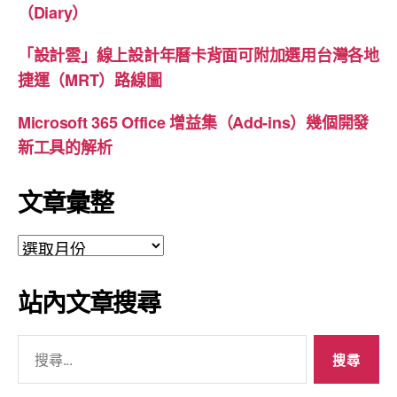
（Diary）
「設計雲」線上設計年曆卡背面可附加選用台灣各地
捷運（MRT）路線圖
Microsoft 365 Office 增益集（Add-ins）幾個開發
新工具的解析
文章彙整
文
章
彙
站內文章搜尋
整
搜
尋
關