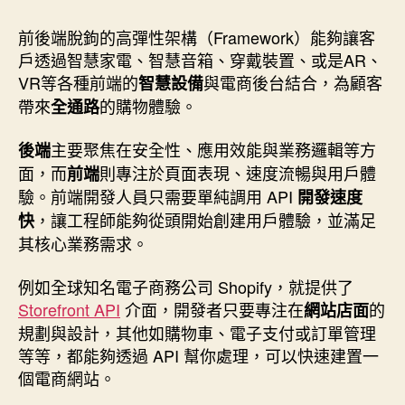
前後端脫鉤的高彈性架構（Framework）能夠讓客
戶透過智慧家電、智慧音箱、穿戴裝置、或是AR、
VR等各種前端的
與電商後台結合，為顧客
智慧設備
帶來
的購物體驗。
全通路
主要聚焦在安全性、應用效能與業務邏輯等方
後端
面，而
則專注於頁面表現、速度流暢與用戶體
前端
驗。前端開發人員只需要單純調用 API
開發速度
，讓工程師能夠從頭開始創建用戶體驗，並滿足
快
其核心業務需求。
例如全球知名電子商務公司 Shopify，就提供了
Storefront API
介面，開發者只要專注在
的
網站店面
規劃與設計，其他如購物車、電子支付或訂單管理
等等，都能夠透過 API 幫你處理，可以快速建置一
個電商網站。