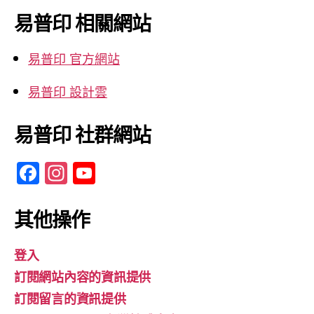
鍵
易普印 相關網站
字:
易普印 官方網站
易普印 設計雲
易普印 社群網站
F
In
Y
a
st
o
c
a
u
其他操作
e
gr
T
登入
b
a
u
訂閱網站內容的資訊提供
o
m
b
訂閱留言的資訊提供
o
e