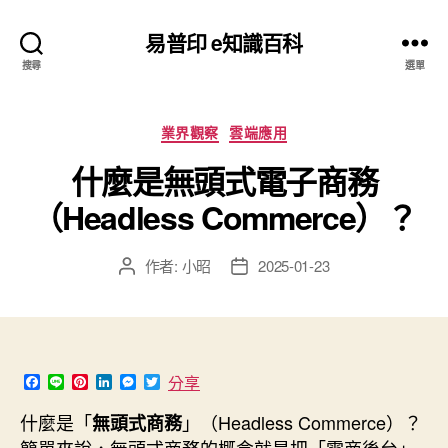
易普印 e知識百科
搜尋
選單
分
業界觀察
雲端應用
類
什麼是無頭式電子商務
（Headless Commerce）？
作者:
小昭
2025-01-23
文
文
章
章
作
發
者
佈
日
期
F
L
P
L
M
T
分享
a
i
i
i
e
w
c
n
n
n
s
i
什麼是「
」（Headless Commerce）？
無頭式商務
e
e
t
k
s
t
b
e
e
e
t
簡單來說，無頭式商務的概念就是把「電商後台」