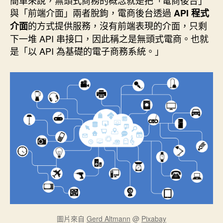
o
r
d
n
e
與「前端介面」兩者脫鉤，電商後台透過
API 程式
o
e
I
g
r
k
s
n
e
的方式提供服務，沒有前端表現的介面，只剩
介面
t
r
下一堆 API 串接口，因此稱之是無頭式電商。也就
是「以 API 為基礎的電子商務系統。」
圖片來自
Gerd Altmann
@
Pixabay