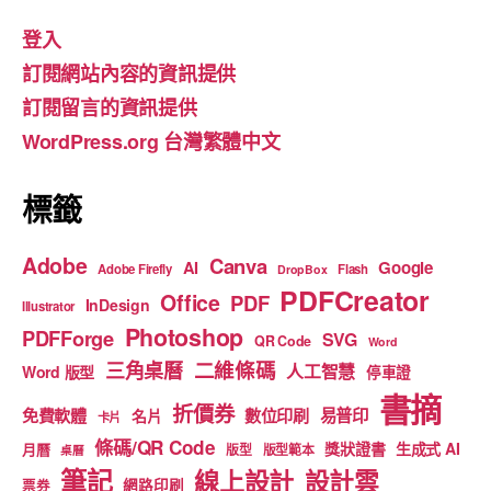
e
gr
T
登入
b
a
u
訂閱網站內容的資訊提供
o
m
b
訂閱留言的資訊提供
o
e
WordPress.org 台灣繁體中文
k
標籤
Adobe
Canva
Google
AI
Adobe Firefly
Flash
DropBox
PDFCreator
Office
PDF
InDesign
Illustrator
Photoshop
PDFForge
SVG
QR Code
Word
二維條碼
三角桌曆
人工智慧
Word 版型
停車證
書摘
折價券
免費軟體
數位印刷
易普印
名片
卡片
條碼/QR Code
獎狀證書
生成式 AI
月曆
版型
版型範本
桌曆
筆記
線上設計
設計雲
網路印刷
票券