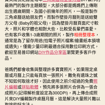
e
e
t
k
s
t
品
最熱門的製作主題類型，大部分都是媽媽們上傳剛
b
e
e
e
t
o
r
d
n
e
分
出生週歲期間、及國小前幾年的照片，一般是製作
o
e
I
g
r
享-
k
s
n
e
三角桌曆送給朋友們，而製作壁掛月曆則是送給雙
寶
t
r
方父母 (Baby的祖父母)，因為壁掛月曆頁面尺寸較
貝
大，照片和字體也相對大些，比較受長輩們喜愛。
成
也有客戶收集1-3歲期間的照片，製作
相冊整理本
，
長
通常是為了留存用途(怕電子照片檔案/繪畫紙本損壞
紀
錄〉
或遺失)，僅需少量印刷最適合採用數位印刷方式，
中
歡迎至易普印網站
DIY作品分享區
瀏覽更多客戶作
品。
爸媽們都會收集與整理許多寶寶照片，如果限定桌
曆或月曆上只能每頁放一張照片，難免有遺珠之憾
不知如何取捨才好，因此使用之前介紹過的免費
照
片編輯
或
拼貼軟體
，預先將多張照片合併為一張合
成照片(記得解析度設定為300DPI)，再上傳合成照
片來DIY編輯製作桌曆月曆，這是解決大量照片難以
取捨的好方法。