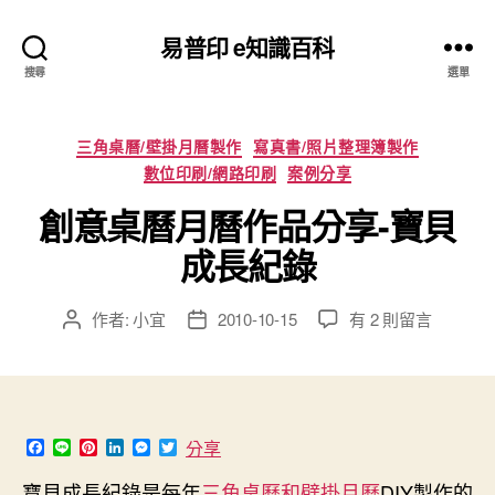
易普印 e知識百科
搜尋
選單
分
三角桌曆/壁掛月曆製作
寫真書/照片整理簿製作
類
數位印刷/網路印刷
案例分享
創意桌曆月曆作品分享-寶貝
成長紀錄
在
作者:
小宜
2010-10-15
有 2 則留言
文
文
〈創
章
章
意
作
發
桌
者
佈
曆
日
月
期
F
L
P
L
M
T
分享
曆
a
i
i
i
e
w
c
n
n
n
s
i
作
寶貝成長紀錄是每年
三角桌曆和壁掛月曆
DIY製作的