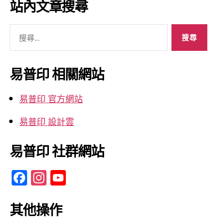
站內文章搜尋
整
搜
尋
關
鍵
易普印 相關網站
字:
易普印 官方網站
易普印 設計雲
易普印 社群網站
F
In
Y
a
st
o
c
a
u
其他操作