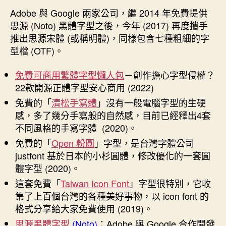
Adobe 與 Google 兩家公司，繼 2014 年免費提供
思源 (Noto) 黑體字型之後，今年 (2017) 再度攜手
推出思源宋體 (或稱明體)，同樣包含七種粗細的字
型檔 (OTF)。
免費可商用繁體字型懶人包
－創作擔心字型侵權？
22款開源正體字型安心商用 (2022)
免費的「
清松手寫體
」沒有一般電腦字型的生硬
感，多了幾分手寫般的自然感，目前已經釋出4套
不同風格的手寫字體 (2020)。
免費的「
Open 粉圓
」字型，是台灣字體公司
justfont 基於日本的小杉圓體，修改優化的一套圓
體字型 (2020)。
這套免費「
Taiwan Icon Font
」字型很特別，它收
集了上百個台灣的各種美好事物，以 icon font 的
格式分享給大家免費使用 (2019)。
思源黑體字型
(Noto)
：Adobe 與 Google 合作開發