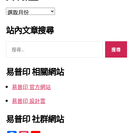
文
章
彙
站內文章搜尋
整
搜
尋
關
鍵
易普印 相關網站
字:
易普印 官方網站
易普印 設計雲
易普印 社群網站