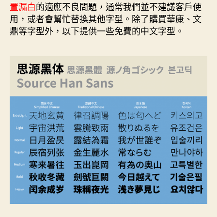
k
s
n
e
置漏白
的適應不良問題，通常我們並不建議客戶使
t
r
用，或者會幫忙替換其他字型。除了購買華康、文
鼎等字型外，以下提供一些免費的中文字型。