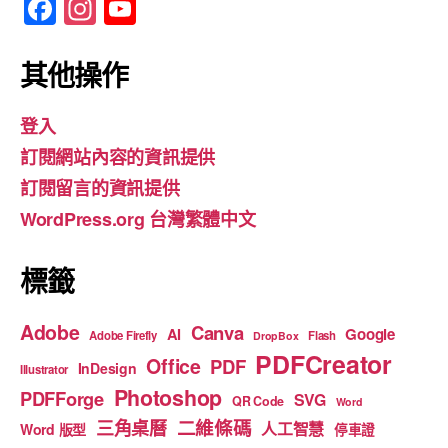
F
In
Y
a
st
o
c
a
u
其他操作
e
gr
T
登入
b
a
u
訂閱網站內容的資訊提供
o
m
b
訂閱留言的資訊提供
o
e
WordPress.org 台灣繁體中文
k
標籤
Adobe
Canva
Google
AI
Adobe Firefly
Flash
DropBox
PDFCreator
Office
PDF
InDesign
Illustrator
Photoshop
PDFForge
SVG
QR Code
Word
二維條碼
三角桌曆
人工智慧
Word 版型
停車證