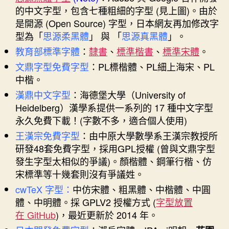
的中文字型，包含七種粗細的字型 (見上圖)。由於
是開源 (Open Source) 字型，日本網友再加修改字
型為「
思源柔黑體
」 與 「
思源真黑體
」。
教育部標準字體
：
隸書
、
標準楷書
、
標準宋體
。
文鼎字型免費字型
：PL標楷體、PL細上海宋、PL
中楷。
漢鼎中文字型
：海德堡大學（University of
Heidelberg）漢學系提供一系列的 17 種中文字型
永久免費下載！(字數不多，適合個人使用)
王漢宗免費字型
：由中原大學數學系王漢宗教授所
研發48套免費字型，採用GPL授權 (曾與文鼎字型
發生字型太相似的爭議)。顏楷體、鋼筆行楷、仿
宋標準等十幾套則沒有爭議姓。
cwTeX 字型：
中仿宋體、粗黑體、中楷體、中圓
體、中明體。採 GPLV2 授權方式 (
字型放置
在 GitHub
)，最近更新於 2014 年。