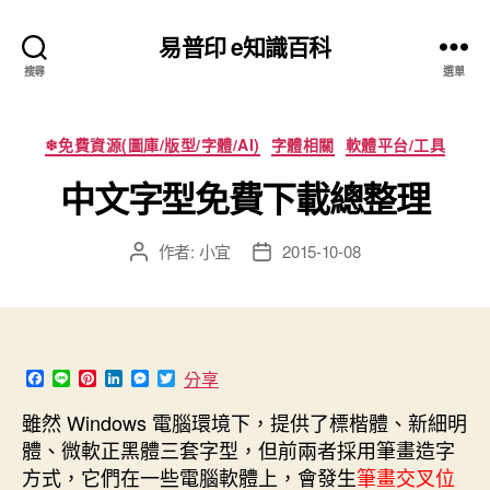
易普印 e知識百科
搜尋
選單
分
❄免費資源(圖庫/版型/字體/AI)
字體相關
軟體平台/工具
類
中文字型免費下載總整理
作者:
小宜
2015-10-08
文
文
章
章
作
發
者
佈
日
期
F
L
P
L
M
T
分享
a
i
i
i
e
w
c
n
n
n
s
i
雖然 Windows 電腦環境下，提供了標楷體、新細明
e
e
t
k
s
t
體、微軟正黑體三套字型，但前兩者採用筆畫造字
b
e
e
e
t
o
r
d
n
e
方式，它們在一些電腦軟體上，會發生
筆畫交叉位
o
e
I
g
r