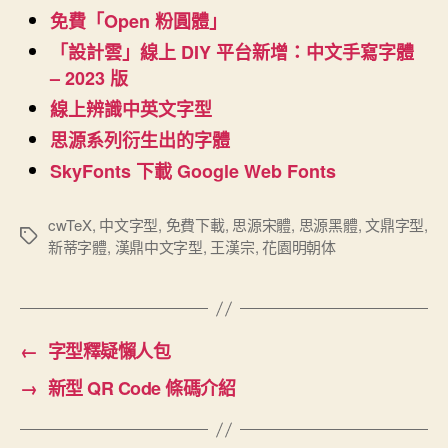
免費「Open 粉圓體」
「設計雲」線上 DIY 平台新增：中文手寫字體
– 2023 版
線上辨識中英文字型
思源系列衍生出的字體
SkyFonts 下載 Google Web Fonts
cwTeX
,
中文字型
,
免費下載
,
思源宋體
,
思源黑體
,
文鼎字型
,
標
新蒂字體
,
漢鼎中文字型
,
王漢宗
,
花園明朝体
籤
←
字型釋疑懶人包
→
新型 QR Code 條碼介紹