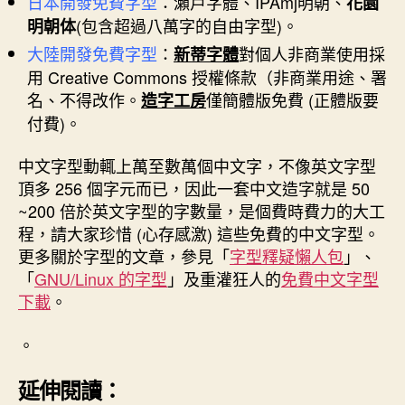
日本開發免費字型
：瀨戶字體、IPAmj明朝、
花園
(包含超過八萬字的自由字型)。
明朝体
大陸開發免費字型
：
對個人非商業使用採
新蒂字體
用 Creative Commons 授權條款（非商業用途、署
名、不得改作。
僅簡體版免費 (正體版要
造字工房
付費)。
中文字型動輒上萬至數萬個中文字，不像英文字型
頂多 256 個字元而已，因此一套中文造字就是 50
~200 倍於英文字型的字數量，是個費時費力的大工
程，請大家珍惜 (心存感激) 這些免費的中文字型。
更多關於字型的文章，參見「
字型釋疑懶人包
」、
「
GNU/Linux 的字型
」及重灌狂人的
免費中文字型
下載
。
。
延伸閱讀：