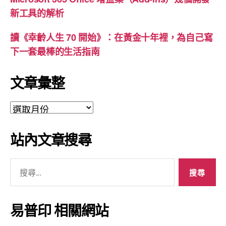
新工具的解析
讀《幸齡人生 70 開始》：在黃金十年裡，為自己寫
下一套最棒的生活指南
文章彙整
文
章
彙
站內文章搜尋
整
搜
尋
關
鍵
易普印 相關網站
字: