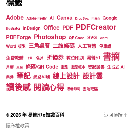
標籤
Adobe
Canva
Google
AI
Adobe Firefly
Flash
DropBox
PDFCreator
Office
PDF
InDesign
Illustrator
Photoshop
PDFForge
SVG
QR Code
Word
二維條碼
三角桌曆
人工智慧
Word 版型
停車證
書摘
折價券
免費軟體
數位印刷
易普印
名片
卡片
條碼/QR Code
獎狀證書
生成式 AI
月曆
版型
版型範本
桌曆
筆記
線上設計
設計雲
網路印刷
票券
讀後感
閱讀心得
雲端硬碟
雲端印刷
© 2026 年
易普印 e知識百科
返回頂端
↑
隱私權政策