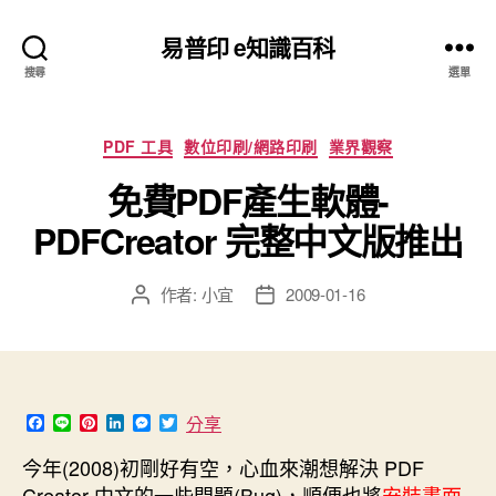
易普印 e知識百科
搜尋
選單
分
PDF 工具
數位印刷/網路印刷
業界觀察
類
免費PDF產生軟體-
PDFCreator 完整中文版推出
作者:
小宜
2009-01-16
文
文
章
章
作
發
者
佈
日
期
F
L
P
L
M
T
分享
a
i
i
i
e
w
c
n
n
n
s
i
今年(2008)初剛好有空，心血來潮想解決 PDF
e
e
t
k
s
t
Creator
中文
的一些問題(Bug)，順便也將
安裝畫面
b
e
e
e
t