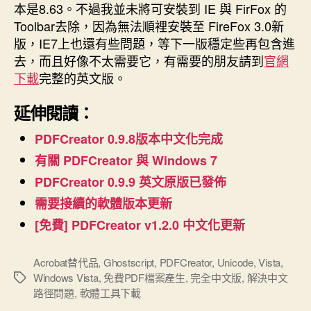
本是8.63。不過我並未將可安裝到 IE 與 FirFox 的
Toolbar去除，因為無法順裡安裝至 FireFox 3.0新
版，IE7上也還有些問題，等下一版穩定些再包含進
去，而且好像不太需要它，有需要的朋友請到
官網
下載
完整的英文版。
延伸閱讀：
PDFCreator 0.9.8版本中文化完成
有關 PDFCreator 與 Windows 7
PDFCreator 0.9.9 英文原版已發佈
需要接續的軟體版本更新
[免費] PDFCreator v1.2.0 中文化更新
Acrobat替代品
,
Ghostscript
,
PDFCreator
,
Unicode
,
Vista
,
Windows Vista
,
免費PDF檔案產生
,
完全中文版
,
解決中文
標
路徑問題
,
軟體工具下載
籤