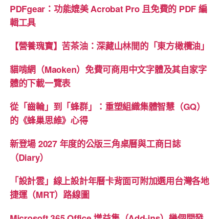
PDFgear：功能媲美 Acrobat Pro 且免費的 PDF 編
輯工具
【營養瑰寶】苦茶油：深藏山林間的「東方橄欖油」
貓啃網（Maoken）免費可商用中文字體及其自家字
體的下載一覽表
從「齒輪」到「蜂群」：重塑組織集體智慧（GQ）
的《蜂巢思維》心得
新登場 2027 年度的公版三角桌曆與工商日誌
（Diary）
「設計雲」線上設計年曆卡背面可附加選用台灣各地
捷運（MRT）路線圖
Microsoft 365 Office 增益集（Add-ins）幾個開發