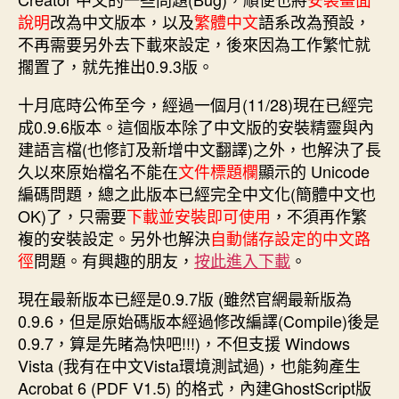
o
r
d
n
e
說明
改為中文版本，以及
繁體中文
語系改為預設，
o
e
I
g
r
k
s
n
e
不再需要另外去下載來設定，後來因為工作繁忙就
t
r
擱置了，就先推出0.9.3版。
十月底時公佈至今，經過一個月(11/28)現在已經完
成0.9.6版本。這個版本除了中文版的安裝精靈與內
建語言檔(也修訂及新增中文翻譯)之外，也解決了長
久以來原始檔名不能在
文件標題欄
顯示的 Unicode
編碼問題，總之此版本已經完全中文化(簡體中文也
OK)了，只需要
下載並安裝即可使用
，不須再作繁
複的安裝設定。另外也解決
自動儲存設定的中文路
徑
問題。有興趣的朋友，
按此進入下載
。
現在最新版本已經是0.9.7版 (雖然官網最新版為
0.9.6，但是原始碼版本經過修改編譯(Compile)後是
0.9.7，算是先睹為快吧!!!)，不但支援 Windows
Vista (我有在中文Vista環境測試過)，也能夠產生
Acrobat 6 (PDF V1.5) 的格式，內建GhostScript版