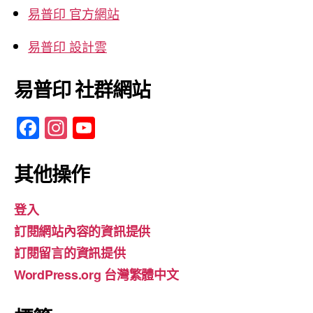
易普印 官方網站
易普印 設計雲
易普印 社群網站
F
In
Y
a
st
o
c
a
u
其他操作
e
gr
T
登入
b
a
u
訂閱網站內容的資訊提供
o
m
b
訂閱留言的資訊提供
o
e
WordPress.org 台灣繁體中文
k