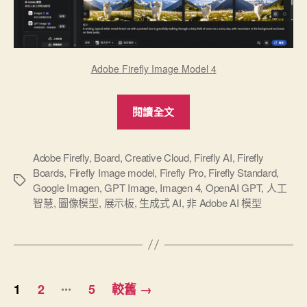
不
足！”
Adobe Firefly Image Model 4
“新
閱讀全文
一
代
Adobe
Adobe Firefly
,
Board
,
Creative Cloud
,
Firefly AI
,
Firefly
Boards
,
Firefly Image model
,
Firefly Pro
,
Firefly Standard
,
Firefly
標
Google Imagen
,
GPT Image
,
Imagen 4
,
OpenAI GPT
,
人工
圖
籤
智慧
,
圖像模型
,
展示板
,
生成式 AI
,
非 Adob​​e AI 模型
像
生
成
模
文
...
型
1
2
5
較舊
→
章
4