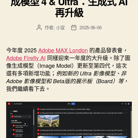
成模型 4 & Ultra：生成式 AI
站
再升級
與
軟
作者:
小宜
2025-06-06
文
文
體：
章
章
圖
作
發
者
佈
片
今年度 2025
Adobe MAX London
的產品發表會，
日
可
Adobe Firefly AI
同樣迎來一年度的大升級。除了圖
期
像生成模型（Image Model）更新至第四代，這次
無
還有多項新增功能；
例如新的 Ultra 影像模型、非
限
，
Adobe 影像模型和 Beta版的展示板（Board）等
放
我們繼續看下去。
大，
不
再
解
析
度