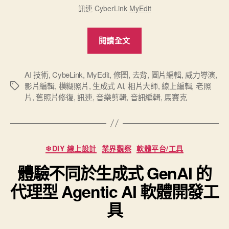
訊連 CyberLink
MyEdit
“訊
閱讀全文
連
科
技
AI 技術
,
CybeLink
,
MyEdit
,
修圖
,
去背
,
圖片編輯
,
威力導演
,
影片編輯
,
模糊照片
,
生成式 AI
,
相片大師
,
線上編輯
,
老照
標
MyEdit
片
,
舊照片修復
,
訊連
,
音樂剪輯
,
音訊編輯
,
馬賽克
籤
從
圖
片、
影
分
❄DIY 線上設計
業界觀察
軟體平台/工具
類
片
體驗不同於生成式 GenAI 的
到
音
代理型 Agentic AI 軟體開發工
訊
具
的
全