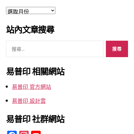
文
章
彙
站內文章搜尋
整
搜
尋
關
鍵
易普印 相關網站
字:
易普印 官方網站
易普印 設計雲
易普印 社群網站