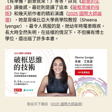
《有準備，創意就來！》等等，詳見《
創意的生
成
》讀後感。最近則是讀了這本《
破框思維的技
術
》和幾天前作者的精彩演講（
2025 國際大師論
壇
），她是哥倫比亞大學商學院教授（Sheena
Iyengar），最令人佩服的是，她幼年時罹患眼疾，
長大時全然失明，在這樣的情況下，不但擁有博士
學位，還出版了許多本書。
取自天下雜誌（
2025 國際大師論壇
）