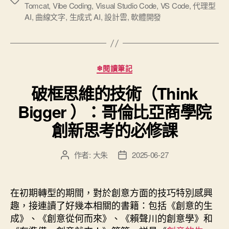
標
Tomcat
,
Vibe Coding
,
Visual Studio Code
,
VS Code
,
代理型
生
籤
AI
,
曲線文字
,
生成式 AI
,
設計雲
,
軟體開發
成
式
GenAI
分
的
❄閱讀筆記
類
代
破框思維的技術（Think
理
Bigger ）：哥倫比亞商學院
型
Agentic
創新思考的必修課
AI
軟
作者:
大朱
2025-06-27
文
文
體
章
章
開
作
發
者
佈
發
在初期轉型的期間，對於創意方面的技巧特別感興
日
工
趣，接連讀了好幾本相關的書籍：包括《創意的生
期
成》、《創意從何而來》、《賴聲川的創意學》和
具”