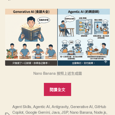
Nano Banana 按照上述生成圖
“體
閱讀全文
驗
不
同
Agent Skills
,
Agentic AI
,
Antigravity
,
Generative AI
,
GitHub
Copilot
,
Google Gemini
,
Java
,
JSP
,
Nano Banana
,
Node.js
,
於