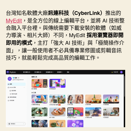
作
發
者
佈
台灣知名軟體大廠
推出的
訊連科技（CyberLink）
日
MyEdit
，是全方位的線上編輯平台，並將 AI 技術整
期
合融入平台裡。與傳統需要下載安裝的軟體（如威
力導演、相片大師）不同，MyEdit
採用瀏覽器即開
，主打「強大 AI 技術」與「極簡操作介
即用的模式
面」，讓一般使用者不必具備專業修圖或剪輯音訊
技巧，就能輕鬆完成高品質的編輯工作。