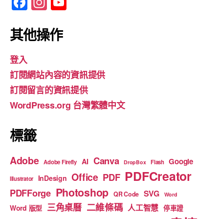
F
In
Y
a
st
o
c
a
u
其他操作
e
gr
T
登入
b
a
u
訂閱網站內容的資訊提供
o
m
b
訂閱留言的資訊提供
o
e
WordPress.org 台灣繁體中文
k
標籤
Adobe
Canva
Google
AI
Adobe Firefly
Flash
DropBox
PDFCreator
Office
PDF
InDesign
Illustrator
Photoshop
PDFForge
SVG
QR Code
Word
二維條碼
三角桌曆
人工智慧
Word 版型
停車證