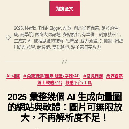
“破
閱讀全文
框
思
維
2025
,
Netflix
,
Think Bigger
,
創意
,
創意從何而來
,
創意的生
成
,
商學院
,
國際大師論壇
,
多點觸控
,
有準備，創意就來！
,
的
標
生成式 AI
,
破框思維的技術
,
紙牌屋
,
腦力激盪
,
訂閱制
,
賴聲
技
籤
川的創意學
,
超慢跑
,
雙軌轉型
,
點子來自妄想力
術
（Think
Bigger
分
）：
AI 相關
❄免費資源(圖庫/版型/字體/AI)
❄常見問題
業界觀察
類
哥
線上軟體平台
軟體平台/工具
倫
2025 彙整幾個 AI 生成向量圖
比
的網站與軟體：圖片可無限放
亞
商
大，不再解析度不足！
學