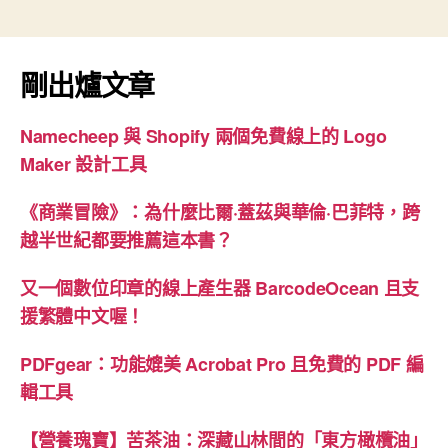
分
&
Ultra：
頁
剛出爐文章
生
成
式
Namecheep 與 Shopify 兩個免費線上的 Logo
AI
Maker 設計工具
再
《商業冒險》：為什麼比爾·蓋茲與華倫·巴菲特，跨
升
越半世紀都要推薦這本書？
級”
又一個數位印章的線上產生器 BarcodeOcean 且支
援繁體中文喔！
PDFgear：功能媲美 Acrobat Pro 且免費的 PDF 編
輯工具
【營養瑰寶】苦茶油：深藏山林間的「東方橄欖油」