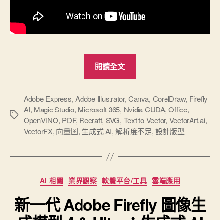
“2025
閱讀全文
彙
整
幾
Adobe Express
,
Adobe Illustrator
,
Canva
,
CorelDraw
,
Firefly
AI
,
Magic Studio
,
Microsoft 365
,
Nvidia CUDA
,
Office
,
個
標
OpenVINO
,
PDF
,
Recraft
,
SVG
,
Text to Vector
,
VectorArt.ai
,
AI
籤
VectorFX
,
向量圖
,
生成式 AI
,
解析度不足
,
設計版型
生
成
向
分
量
AI 相關
業界觀察
軟體平台/工具
雲端應用
類
圖
新一代 Adobe Firefly 圖像生
的
網