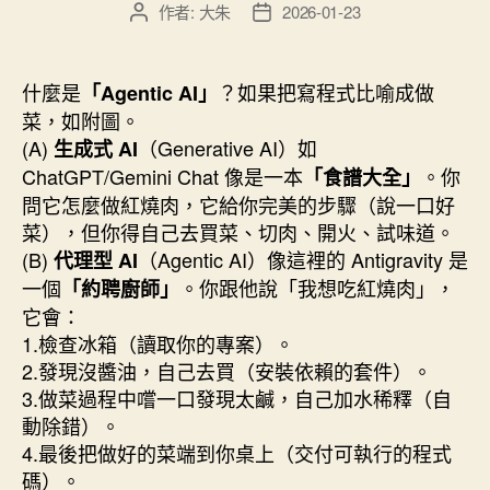
作者:
大朱
2026-01-23
文
文
方
章
章
位
作
發
線
者
佈
什麼是
？如果把寫程式比喻成做
「Agentic AI」
日
上
菜，如附圖。
期
編
(A)
（Generative AI）如
生成式 AI
輯
ChatGPT/Gemini Chat 像是一本
。你
「食譜大全」
平
問它怎麼做紅燒肉，它給你完美的步驟（說一口好
台”
菜），但你得自己去買菜、切肉、開火、試味道。
(B)
（Agentic AI）像這裡的 Antigravity 是
代理型 AI
一個
。你跟他說「我想吃紅燒肉」，
「約聘廚師」
它會：
1.檢查冰箱（讀取你的專案）。
2.發現沒醬油，自己去買（安裝依賴的套件）。
3.做菜過程中嚐一口發現太鹹，自己加水稀釋（自
動除錯）。
4.最後把做好的菜端到你桌上（交付可執行的程式
碼）。