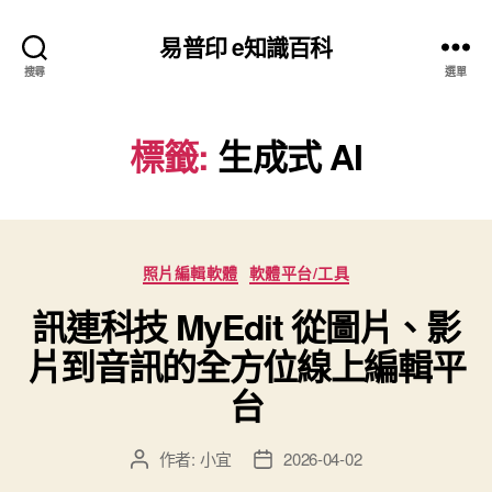
易普印 e知識百科
搜尋
選單
標籤:
生成式 AI
分
照片編輯軟體
軟體平台/工具
類
訊連科技 MyEdit 從圖片、影
片到音訊的全方位線上編輯平
台
作者:
小宜
2026-04-02
文
文
章
章