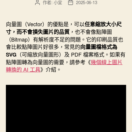
院
作者:
小宜
2025-06-13
文
文
創
章
章
作
發
新
者
佈
向量圖（Vector）的優點是，可以
思
任意縮放大小尺
日
，也不會像點陣圖
寸，而不會損失圖片的品質
考
期
（Bitmap）有解析度不足的問題。它的印刷品質也
的
會比較點陣圖片好很多，常見的
向量圖檔格式為
必
（可縮放向量圖形）及 PDF 檔案格式。如果有
SVG
修
點陣圖轉為向量圖的需要，請參考《
幾個線上圖片
課”
轉換的 AI 工具
》介紹。