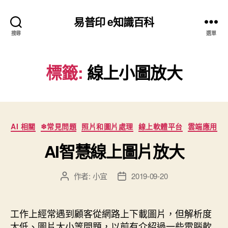
易普印 e知識百科
搜尋
選單
標籤:
線上小圖放大
分
AI 相關
❄常見問題
照片和圖片處理
線上軟體平台
雲端應用
類
AI智慧線上圖片放大
作者:
小宜
2019-09-20
文
文
章
章
作
發
者
佈
工作上經常遇到顧客從網路上下載圖片，但解析度
日
太低、圖片太小等問題，以前有介紹過一些電腦軟