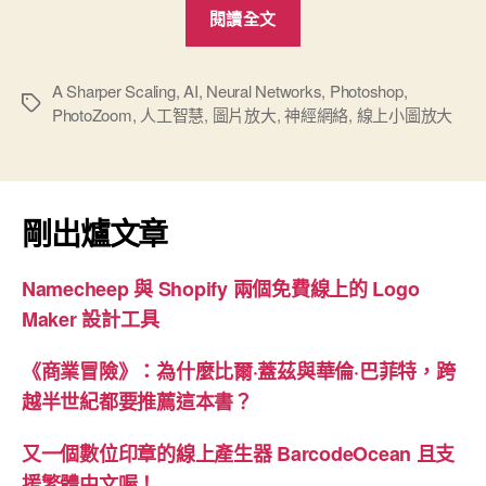
“AI
閱讀全文
智
慧
線
A Sharper Scaling
,
AI
,
Neural Networks
,
Photoshop
,
標
PhotoZoom
,
人工智慧
,
圖片放大
,
神經網絡
,
線上小圖放大
上
籤
圖
片
放
剛出爐文章
大”
Namecheep 與 Shopify 兩個免費線上的 Logo
Maker 設計工具
《商業冒險》：為什麼比爾·蓋茲與華倫·巴菲特，跨
越半世紀都要推薦這本書？
又一個數位印章的線上產生器 BarcodeOcean 且支
援繁體中文喔！