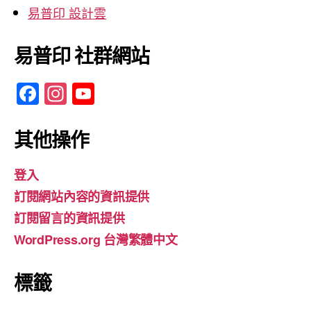
易普印 設計雲
易普印 社群網站
F
In
Y
a
st
o
c
a
u
其他操作
e
gr
T
登入
b
a
u
訂閱網站內容的資訊提供
o
m
b
訂閱留言的資訊提供
o
e
WordPress.org 台灣繁體中文
k
標籤