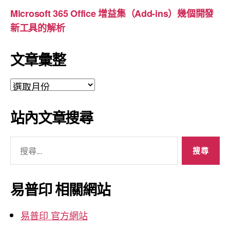
Microsoft 365 Office 增益集（Add-ins）幾個開發
新工具的解析
文章彙整
文
章
彙
站內文章搜尋
整
搜
尋
關
鍵
易普印 相關網站
字:
易普印 官方網站