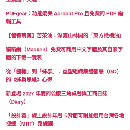
PDFgear：功能媲美 Acrobat Pro 且免費的 PDF 編
輯工具
【營養瑰寶】苦茶油：深藏山林間的「東方橄欖油」
貓啃網（Maoken）免費可商用中文字體及其自家字
體的下載一覽表
從「齒輪」到「蜂群」：重塑組織集體智慧（GQ）
的《蜂巢思維》心得
新登場 2027 年度的公版三角桌曆與工商日誌
（Diary）
「設計雲」線上設計年曆卡背面可附加選用台灣各地
捷運（MRT）路線圖