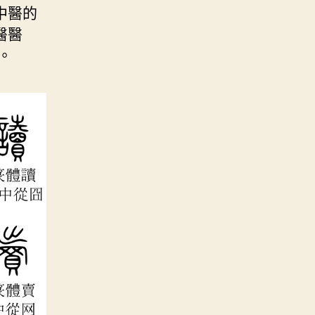
中醫的
醫醫
。