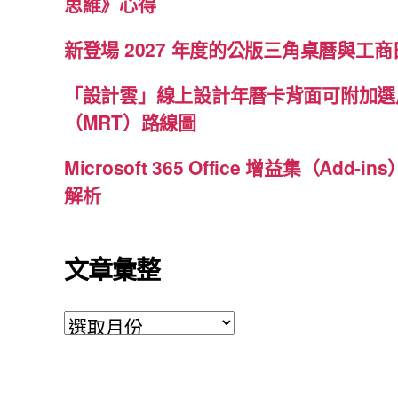
思維》心得
新登場 2027 年度的公版三角桌曆與工商日
「設計雲」線上設計年曆卡背面可附加選
（MRT）路線圖
Microsoft 365 Office 增益集（Ad
解析
文章彙整
文
章
彙
整