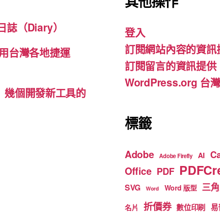
其他操作
e
gr
T
b
a
u
誌（Diary）
登入
o
m
b
訂閱網站內容的資訊
o
e
用台灣各地捷運
訂閱留言的資訊提供
k
WordPress.org
d-ins）幾個開發新工具的
標籤
Adobe
C
AI
Adobe Firefly
PDFCre
Office
PDF
三角
SVG
Word 版型
Word
折價券
數位印刷
易
名片