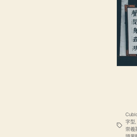
Cubi
字型
標
崇羲
籤
頭黑