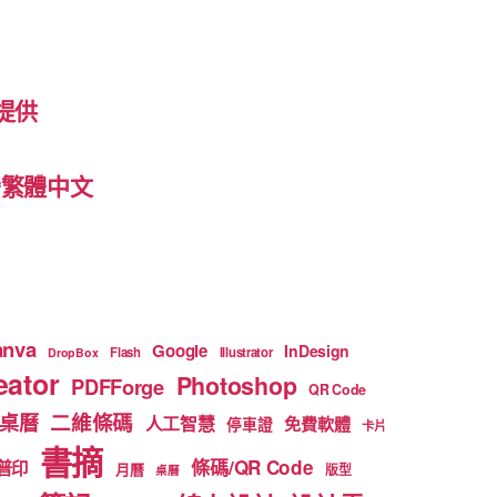
提供
 台灣繁體中文
anva
Google
InDesign
Flash
Illustrator
DropBox
ator
Photoshop
PDFForge
QR Code
二維條碼
桌曆
人工智慧
免費軟體
停車證
卡片
書摘
條碼/QR Code
普印
月曆
版型
桌曆