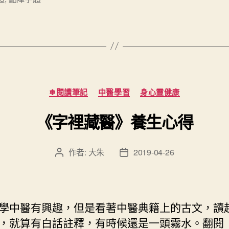
費
中
文
字
型”
分
❄閱讀筆記
中醫學習
身心靈健康
類
《字裡藏醫》養生心得
作者:
大朱
2019-04-26
文
文
章
章
作
發
者
佈
日
學中醫有興趣，但是看著中醫典籍上的古文，讀
期
，就算有白話註釋，有時候還是一頭霧水。翻閱