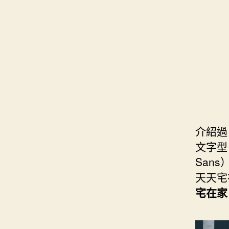
s
i
e
d
e
t
s
I
n
t
t
n
g
e
e
r
r
介紹過
文字型
Sans
天天宅
宅在家