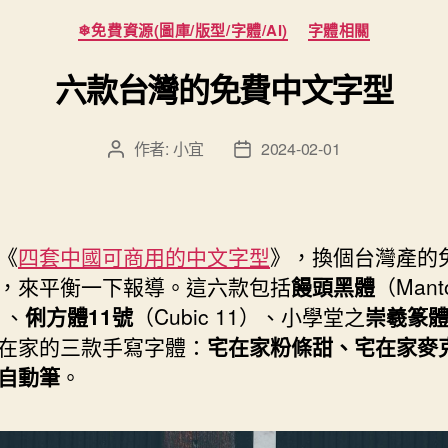
分
❄免費資源(圖庫/版型/字體/AI)
字體相關
類
六款台灣的免費中文字型
作者:
小宜
2024-02-01
文
文
章
章
作
發
者
佈
日
《
四套中國可商用的中文字型
》，換個台灣產的
期
，來平衡一下報導。這六款包括
饅頭黑體
（Mant
）、
俐方體11號
（Cubic 11）、小學堂之
崇羲篆
在家的三款手寫字體：
宅在家粉條甜、宅在家麥
自動筆
。