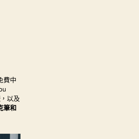
免費中
ou
體
，以及
克筆和