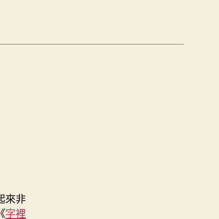
起來非
《
字裡