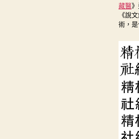
藏醫
》
《說文
術，是