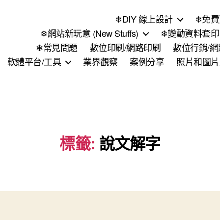
❄DIY 線上設計
❄免費
❄網站新玩意 (New Stuffs)
❄變動資料套印 (
❄常見問題
數位印刷/網路印刷
數位行銷/
軟體平台/工具
業界觀察
案例分享
照片和圖片
標籤:
說文解字