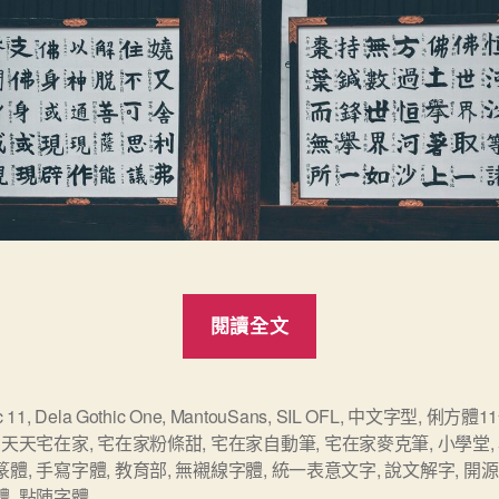
“六
閱讀全文
款
台
灣
c 11
,
Dela Gothic One
,
MantouSans
,
SIL OFL
,
中文字型
,
俐方體1
,
天天宅在家
,
宅在家粉條甜
,
宅在家自動筆
,
宅在家麥克筆
,
小學堂
,
的
篆體
,
手寫字體
,
教育部
,
無襯線字體
,
統一表意文字
,
說文解字
,
開源
免
體
,
點陣字體