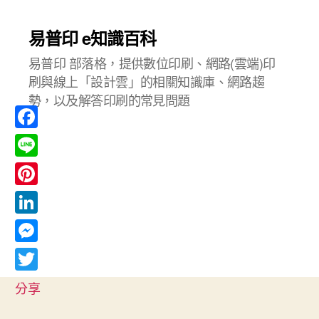
易普印 e知識百科
易普印 部落格，提供數位印刷、網路(雲端)印
刷與線上「設計雲」的相關知識庫、網路趨
勢，以及解答印刷的常見問題
F
a
L
c
i
P
e
n
i
L
b
e
n
i
o
M
t
n
o
e
T
e
分享
k
k
s
w
r
e