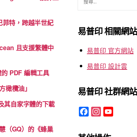
尋
關
巴菲特，跨越半世紀
鍵
易普印 相關網
字:
cean 且支援繁體中
易普印 官方網站
易普印 設計雲
免費的 PDF 編輯工具
方橄欖油」
易普印 社群網
體及其自家字體的下載
F
In
Y
a
st
o
c
a
u
慧（GQ）的《蜂巢