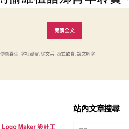
“《字
閱讀全文
裡
藏
醫》
,
傳統養生
,
字裡藏醫
,
徐文兵
,
西式飲食
,
說文解字
養
生
心
得”
站內文章搜尋
搜
 Logo Maker 設計工