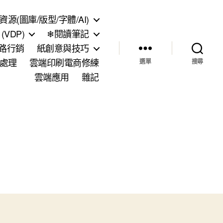
資源(圖庫/版型/字體/AI)
VDP)
❄閱讀筆記
網路行銷
紙創意與技巧
處理
雲端印刷電商修練
選單
搜尋
雲端應用
雜記