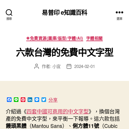
易普印 e知識百科
搜尋
選單
分
❄免費資源(圖庫/版型/字體/AI)
字體相關
類
六款台灣的免費中文字型
作者:
小宜
2024-02-01
文
文
章
章
作
發
者
佈
日
期
F
L
P
L
M
T
分享
a
i
i
i
e
w
c
n
n
n
s
i
介紹過《
四套中國可商用的中文字型
》，換個台灣
e
e
t
k
s
t
產的免費中文字型，來平衡一下報導。這六款包括
b
e
e
e
t
o
r
d
n
e
（Mantou Sans）、
（Cubic
饅頭黑體
俐方體11號
o
e
I
g
r