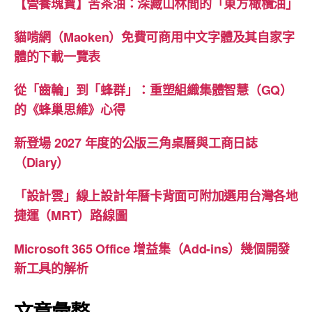
【營養瑰寶】苦茶油：深藏山林間的「東方橄欖油」
貓啃網（Maoken）免費可商用中文字體及其自家字
體的下載一覽表
從「齒輪」到「蜂群」：重塑組織集體智慧（GQ）
的《蜂巢思維》心得
新登場 2027 年度的公版三角桌曆與工商日誌
（Diary）
「設計雲」線上設計年曆卡背面可附加選用台灣各地
捷運（MRT）路線圖
Microsoft 365 Office 增益集（Add-ins）幾個開發
新工具的解析
文章彙整