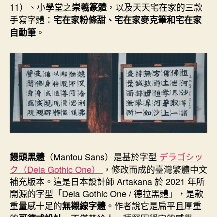
k
s
n
e
11）、小學堂之
，以及天天宅在家的三款
崇羲篆體
t
r
手寫字體：
宅在家粉條甜、宅在家麥克筆和宅在家
。
自動筆
（Mantou Sans）是基於字型
デラゴシッ
饅頭黑體
ク（Dela Gothic One）
，修改而成的臺灣繁體中文
補充版本。這是日本設計師 Artakana 於 2021 年所
開源的字型「Dela Gothic One / 德拉黑體」，是款
重量感十足的
。作者說它是扁平且厚重
無襯線字體