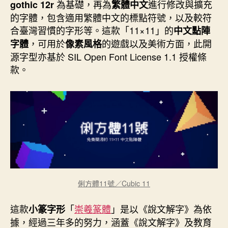
為基礎，再為
進行修改與擴充
gothic 12r
繁體中文
的字體，包含適用繁體中文的標點符號，以及較符
合臺灣習慣的字形等。這款「11×11」的
中文點陣
，可用於
的遊戲以及美術方面，此開
字體
像素風格
源字型亦基於 SIL Open Font License 1.1 授權條
款。
俐方體11號／Cubic 11
這款
「
崇羲篆體
」是以《說文解字》為依
小篆字形
據，經過三年多的努力，涵蓋《說文解字》及教育