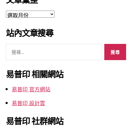
文
章
彙
站內文章搜尋
整
搜
尋
關
鍵
易普印 相關網站
字:
易普印 官方網站
易普印 設計雲
易普印 社群網站