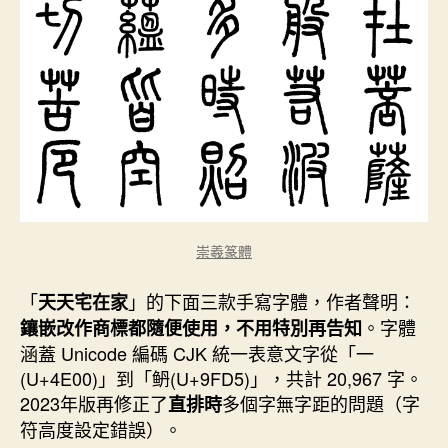
崇羲篆體
「
」的下面三款手寫字體，作者聲明：
天天宅在家
。字體
鑲嵌改作商標都隨便使用，不用特別再告知
涵蓋 Unicode 編碼 CJK 統一表意文字從「一
(U+4E00)」到「鿕(U+9FD5)」，共計 20,967 字。
2023年版再修正了
多個字無字距的問題（字
直排時
符高度設定錯誤）。