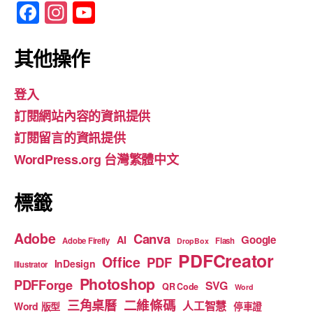
F
In
Y
a
st
o
c
a
u
其他操作
e
gr
T
登入
b
a
u
訂閱網站內容的資訊提供
o
m
b
訂閱留言的資訊提供
o
e
WordPress.org 台灣繁體中文
k
標籤
Adobe
Canva
Google
AI
Adobe Firefly
Flash
DropBox
PDFCreator
Office
PDF
InDesign
Illustrator
Photoshop
PDFForge
SVG
QR Code
Word
二維條碼
三角桌曆
人工智慧
Word 版型
停車證