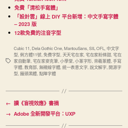
免費「清松手寫體」
「設計雲」線上 DIY 平台新增：中文手寫字體
– 2023 版
12款免費的注音字型
Cubic 11
,
Dela Gothic One
,
MantouSans
,
SIL OFL
,
中文字
型
,
俐方體11號
,
免費字型
,
天天宅在家
,
宅在家粉條甜
,
宅在
家自動筆
,
宅在家麥克筆
,
小學堂
,
小篆字形
,
崇羲篆體
,
手寫
標
字體
,
教育部
,
無襯線字體
,
統一表意文字
,
說文解字
,
開源字
籤
型
,
饅頭黑體
,
點陣字體
←
讀《盲視效應》書摘
→
Adobe 全新開發平台：UXP