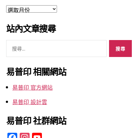
文
章
彙
站內文章搜尋
整
搜
尋
關
鍵
易普印 相關網站
字:
易普印 官方網站
易普印 設計雲
易普印 社群網站
F
In
Y