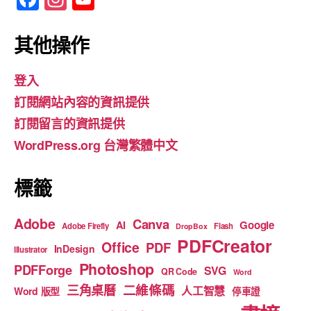
a
st
o
c
a
u
其他操作
e
gr
T
登入
b
a
u
訂閱網站內容的資訊提供
o
m
b
訂閱留言的資訊提供
o
e
WordPress.org 台灣繁體中文
k
標籤
Adobe
Canva
Google
AI
Adobe Firefly
Flash
DropBox
PDFCreator
Office
PDF
InDesign
Illustrator
Photoshop
PDFForge
SVG
QR Code
Word
二維條碼
三角桌曆
人工智慧
Word 版型
停車證