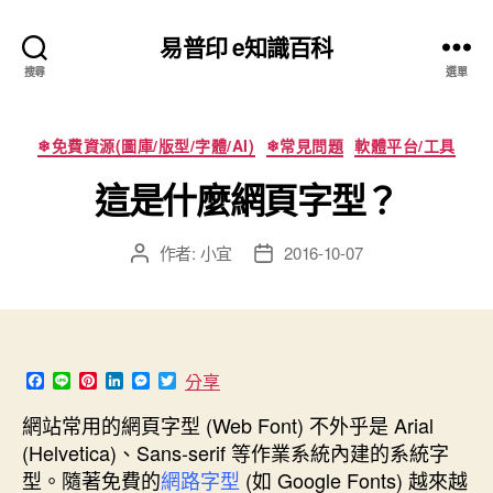
易普印 e知識百科
搜尋
選單
分
❄免費資源(圖庫/版型/字體/AI)
❄常見問題
軟體平台/工具
類
這是什麼網頁字型？
作者:
小宜
2016-10-07
文
文
章
章
作
發
者
佈
日
期
F
L
P
L
M
T
分享
a
i
i
i
e
w
c
n
n
n
s
i
網站常用的網頁字型 (Web Font) 不外乎是 Arial
e
e
t
k
s
t
(Helvetica)、Sans-serif 等作業系統內建的系統字
b
e
e
e
t
o
r
d
n
e
型。隨著免費的
網路字型
(如 Google Fonts) 越來越
o
e
I
g
r