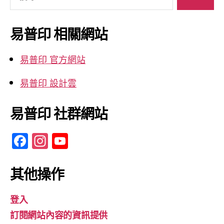
尋
關
鍵
易普印 相關網站
字:
易普印 官方網站
易普印 設計雲
易普印 社群網站
F
In
Y
a
st
o
c
a
u
其他操作
e
gr
T
登入
b
a
u
訂閱網站內容的資訊提供
o
m
b