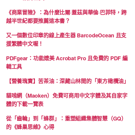
《商業冒險》：為什麼比爾·蓋茲與華倫·巴菲特，跨
越半世紀都要推薦這本書？
又一個數位印章的線上產生器 BarcodeOcean 且支
援繁體中文喔！
PDFgear：功能媲美 Acrobat Pro 且免費的 PDF 編
輯工具
【營養瑰寶】苦茶油：深藏山林間的「東方橄欖油」
貓啃網（Maoken）免費可商用中文字體及其自家字
體的下載一覽表
從「齒輪」到「蜂群」：重塑組織集體智慧（GQ）
的《蜂巢思維》心得