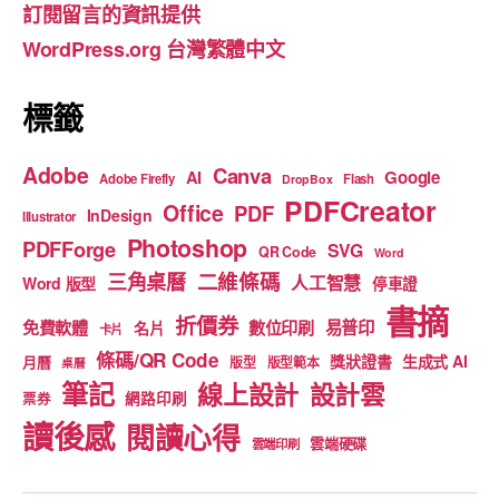
訂閱留言的資訊提供
o
e
WordPress.org 台灣繁體中文
k
標籤
Adobe
Canva
Google
AI
Adobe Firefly
Flash
DropBox
PDFCreator
Office
PDF
InDesign
Illustrator
Photoshop
PDFForge
SVG
QR Code
Word
二維條碼
三角桌曆
人工智慧
Word 版型
停車證
書摘
折價券
免費軟體
數位印刷
易普印
名片
卡片
條碼/QR Code
獎狀證書
生成式 AI
月曆
版型
版型範本
桌曆
筆記
線上設計
設計雲
網路印刷
票券
讀後感
閱讀心得
雲端硬碟
雲端印刷