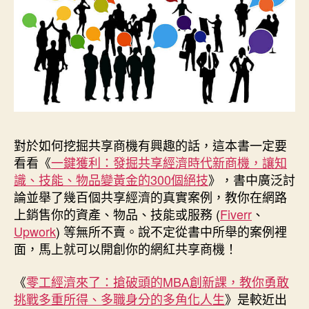
對於如何挖掘共享商機有興趣的話，這本書一定要
看看《
一鍵獲利：發掘共享經濟時代新商機，讓知
識、技能、物品變黃金的300個絕技
》，書中廣泛討
論並舉了幾百個共享經濟的真實案例，教你在網路
上銷售你的資產、物品、技能或服務 (
Fiverr
、
Upwork
) 等無所不賣。說不定從書中所舉的案例裡
面，馬上就可以開創你的網紅共享商機！
《
零工經濟來了：搶破頭的MBA創新課，教你勇敢
挑戰多重所得、多職身分的多角化人生
》是較近出