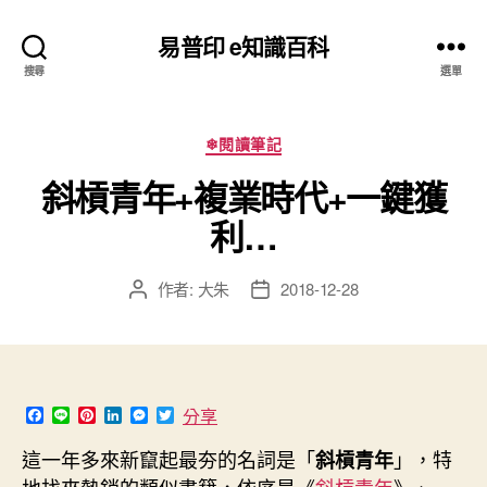
易普印 e知識百科
搜尋
選單
分
❄閱讀筆記
類
斜槓青年+複業時代+一鍵獲
利…
作者:
大朱
2018-12-28
文
文
章
章
作
發
者
佈
日
期
F
L
P
L
M
T
分享
a
i
i
i
e
w
c
n
n
n
s
i
這一年多來新竄起最夯的名詞是「
」，特
斜槓青年
e
e
t
k
s
t
b
e
e
e
t
地找來熱銷的類似書籍，依序是《
斜槓青年
》、