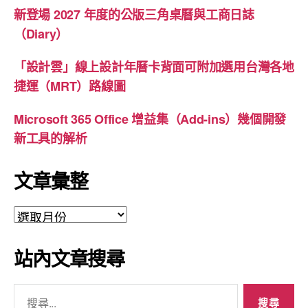
新登場 2027 年度的公版三角桌曆與工商日誌
（Diary）
「設計雲」線上設計年曆卡背面可附加選用台灣各地
捷運（MRT）路線圖
Microsoft 365 Office 增益集（Add-ins）幾個開發
新工具的解析
文章彙整
文
章
彙
站內文章搜尋
整
搜