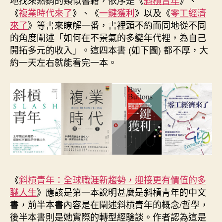
o
r
d
n
e
《
複業時代來了
》、《
一鍵獲利
》以及《
零工經濟
o
e
I
g
r
k
s
n
e
來了
》等書來瞭解一番，書裡頭不約而同地從不同
t
r
的角度闡述「如何在不景氣的多變年代裡，為自己
開拓多元的收入」。這四本書 (如下圖) 都不厚，大
約一天左右就能看完一本。
《
斜槓青年：全球職涯新趨勢，迎接更有價值的多
職人生
》應該是第一本說明甚麼是斜槓青年的中文
書，前半本書內容是在闡述斜槓青年的概念/哲學，
後半本書則是她實際的轉型經驗談。作者認為這是