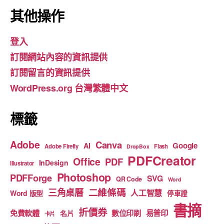
c
a
u
其他操作
e
gr
T
登入
b
a
u
訂閱網站內容的資訊提供
o
m
b
訂閱留言的資訊提供
o
e
WordPress.org 台灣繁體中文
k
標籤
Adobe
Canva
Google
AI
Adobe Firefly
Flash
DropBox
PDFCreator
Office
PDF
InDesign
Illustrator
Photoshop
PDFForge
SVG
QR Code
Word
二維條碼
三角桌曆
人工智慧
Word 版型
停車證
書摘
折價券
免費軟體
數位印刷
易普印
名片
卡片