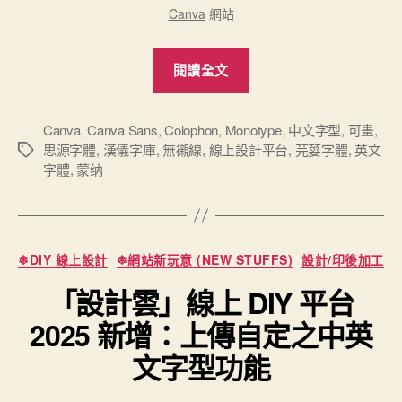
Canva
網站
“Canva「可
閱讀全文
畫」
線
上
Canva
,
Canva Sans
,
Colophon
,
Monotype
,
中文字型
,
可畫
,
思源字體
,
漢儀字庫
,
無襯線
,
線上設計平台
,
芫荽字體
,
英文
標
設
字體
,
蒙纳
籤
計
平
台
上
分
❄DIY 線上設計
❄網站新玩意 (NEW STUFFS)
設計/印後加工
類
提
「設計雲」線上 DIY 平台
供
的
2025 新增：上傳自定之中英
中
文字型功能
英
文