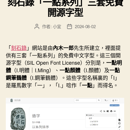
刻石錄「一點系列」三套免費
術
開源字型
替
代
作者:
小宜
2024-08-02
文
文
「賓
章
章
果
作
發
者
佈
卡
「
刻石錄
」網站是由
先生所建立，裡面提
內木一郎
日
BINGO」
供有三套「一點系列」的免費中文字型。這三個開
期
數
源字型（SIL Open Font License）分別是，
一點明
（I.明體｜I.Ming）、
（I.顏體）及
字
體
一點顏體
一點
（I.鋼筆鶴體）。這些字型名稱裏的「I」
鋼筆鶴體
圖
是羅馬數字「一」，「I.」唸作「
」而得名。
一點
片”