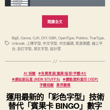
“「設
閱讀全文
計
雲」
線
Big5
,
Canva
,
CJK
,
DIY
,
GBK
,
OpenType
,
Polotno
,
TrueType
,
Unicode
,
上傳字型
,
中文字型
,
中文編碼
,
思源黑體
,
線上平
標
上
台
,
自訂字型
,
英文字型
,
設計雲
籤
DIY
平
台
2025
分
AI 相關
❄免費資源(圖庫/版型/字體/AI)
類
新
❄網站新玩意 (NEW STUFFS)
❄變動資料套印 (VDP)
增：
字體相關
業界觀察
上
運用最新的「彩色字型」技術
傳
替代「賓果卡 BINGO」數字
自