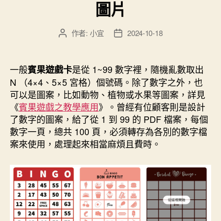
定
圖片
之
中
作者:
小宜
2024-10-18
文
文
英
章
章
文
作
發
者
佈
字
一般
是從 1~99 數字裡，隨機亂數取出
賓果遊戲卡
日
N （4×4、5×5 宮格）個號碼。除了數字之外，也
型
期
可以是圖案，比如動物、植物或水果等圖案，詳見
功
《
賓果遊戲之教學應用
》。曾經有位顧客則是設計
能”
了數字的圖案，給了從 1 到 99 的 PDF 檔案，每個
數字一頁，總共 100 頁，必須轉存為各別的數字檔
案來使用，處理起來相當麻煩且費時。