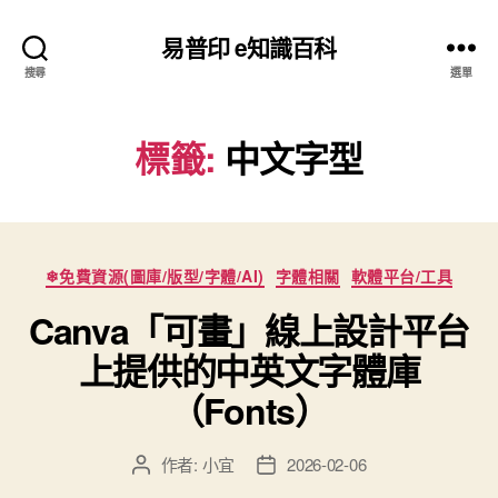
易普印 e知識百科
搜尋
選單
標籤:
中文字型
分
❄免費資源(圖庫/版型/字體/AI)
字體相關
軟體平台/工具
類
Canva「可畫」線上設計平台
上提供的中英文字體庫
（Fonts）
作者:
小宜
2026-02-06
文
文
章
章