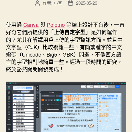
作者:
小宜
2025-05-23
文
文
字
章
章
體
作
發
庫
者
佈
使用過
Canva
與
Polotno
等線上設計平台後，一直
日
（Fonts）”
好奇它們所提供的「
」是如何運作
上傳自定字型
期
的？尤其在解譯用戶上傳的字型資訊方面。並且中
文字型（CJK）比較複雜一些，有簡繁體字的中文
編碼（Unicode、Big5、GBK）問題，不像西方語
言的字型相對地簡單一些。經過一段時間的研究，
終於豁然開朗開發完成！