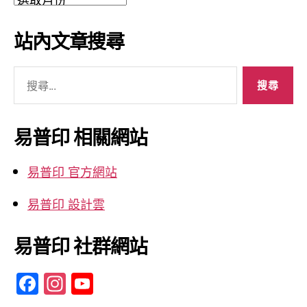
章
彙
站內文章搜尋
整
搜
尋
關
鍵
易普印 相關網站
字:
易普印 官方網站
易普印 設計雲
易普印 社群網站
F
In
Y
a
st
o