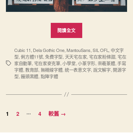
“六
閱讀全文
款
台
灣
Cubic 11
,
Dela Gothic One
,
MantouSans
,
SIL OFL
,
中文字
型
,
俐方體11號
,
免費字型
,
天天宅在家
,
宅在家粉條甜
,
宅在
的
家自動筆
,
宅在家麥克筆
,
小學堂
,
小篆字形
,
崇羲篆體
,
手寫
標
免
字體
,
教育部
,
無襯線字體
,
統一表意文字
,
說文解字
,
開源字
籤
費
型
,
饅頭黑體
,
點陣字體
中
文
字
型”
文
...
1
2
4
較舊
→
章
分