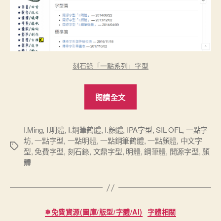
刻石錄「一點系列」字型
“刻
閱讀全文
石
錄
「一
I.Ming
,
I.明體
,
I.鋼筆鶴體
,
I.顏體
,
IPA字型
,
SIL OFL
,
一點字
坊
,
一點字型
,
一點明體
,
一點鋼筆鶴體
,
一點顏體
,
中文字
點
標
型
,
免費字型
,
刻石錄
,
文鼎字型
,
明體
,
鋼筆體
,
開源字型
,
顏
系
籤
體
列」
三
套
分
免
❄免費資源(圖庫/版型/字體/AI)
字體相關