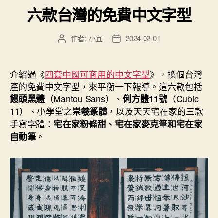
類
費
六款台灣的免費中文字型
開
源
作者:
小宜
2024-02-01
文
文
字
章
章
型”
作
發
者
佈
介紹過《
四套中國可商用的中文字型
》，換個台灣
日
產的免費中文字型，來平衡一下報導。這六款包括
期
（Mantou Sans）、
（Cubic
饅頭黑體
俐方體11號
11）、小學堂之
，以及天天宅在家的三款
崇羲篆體
手寫字體：
宅在家粉條甜、宅在家麥克筆和宅在家
。
自動筆