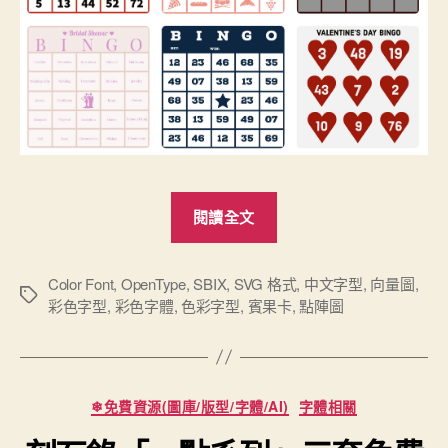
“運
閱讀全文
用
最
新
Color Font
,
OpenType
,
SBIX
,
SVG 格式
,
中文字型
,
向量圖
,
標
彩色字型
,
彩色字體
,
色彩字型
,
賓果卡
,
點陣圖
的
籤
「彩
色
字
分
❄免費資源(圖庫/版型/字體/AI)
字體相關
型」
類
技