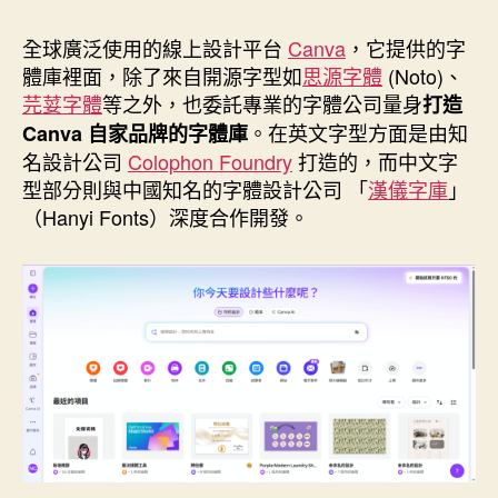
作
發
者
佈
全球廣泛使用的線上設計平台
Canva
，它提供的字
日
體庫裡面，除了來自開源字型如
思源字體
(Noto)、
期
芫荽字體
等之外，也委託專業的字體公司量身
打造
。在英文字型方面是由知
Canva 自家品牌的字體庫
名設計公司
Colophon Foundry
打造的，而中文字
型部分則與中國知名的字體設計公司 「
漢儀字庫
」
（Hanyi Fonts）深度合作開發。