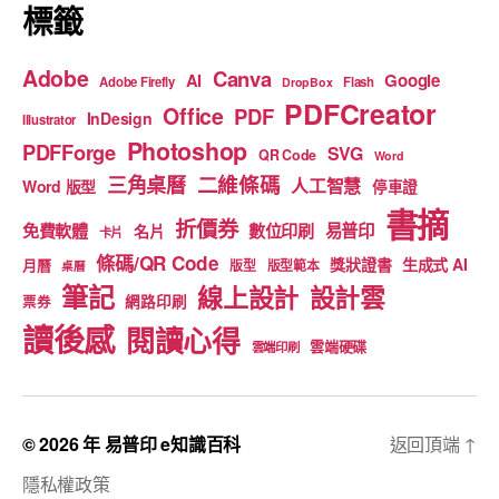
標籤
Adobe
Canva
Google
AI
Adobe Firefly
Flash
DropBox
PDFCreator
Office
PDF
InDesign
Illustrator
Photoshop
PDFForge
SVG
QR Code
Word
二維條碼
三角桌曆
人工智慧
Word 版型
停車證
書摘
折價券
免費軟體
數位印刷
易普印
名片
卡片
條碼/QR Code
獎狀證書
生成式 AI
月曆
版型
版型範本
桌曆
筆記
線上設計
設計雲
網路印刷
票券
讀後感
閱讀心得
雲端硬碟
雲端印刷
© 2026 年
易普印 e知識百科
返回頂端
↑
隱私權政策