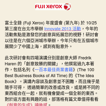
日
Innovate
期
2013
年
度
富士全錄 (Fuji Xerox) 年度盛會 (第九年) 於 10/25
活
第三度在台北市舉辦
Innovate 2013 活動
，今年的
動〉
活動焦點是激發您的創意與拓展您的視野！研討會
中
以往是在六個亞洲城市舉辦，今年只有在五個城市
展開少了中國上海，感到有點意外。
此次研討會有四場演講分別是創意大師 Fredrik
Haren 的「創意致勝的關鍵」，他撰寫過九本著
作，包括名列《
一百本最佳商業書籍
》(The 100
Best Business Books of All Time) 的《The Idea
Book》。演講內容談及創意並不困難，而且幾乎是
隨手可得， 透過簡單的改善或改良，或是將不同的
東西組合在一起，就有機會變成一個全新的東西。
對於這方面有興趣的話，部落格有篇文章值得看看
《創意的生成》讀後感
。