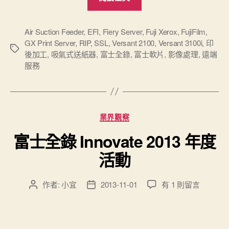
機
入
替
Air Suction Feeder
,
EFI
,
Fiery Server
,
Fuji Xerox
,
FujiFilm
,
GX Print Server
,
RIP
,
SSL
,
Versant 2100
,
Versant 3100i
,
印
–
標
後加工
,
吸氣式送紙器
,
富士全錄
,
富士軟片
,
影像處理
,
遠端
Xerox
籤
服務
Versant
3100i”
分
業界觀察
類
富士全錄 Innovate 2013 年度
活動
在
作者:
小宜
2013-11-01
有 1 則留言
文
文
〈富
章
章
士
作
發
全
者
佈
錄