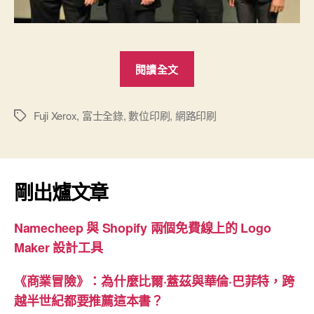
“全
閱讀全文
錄
Innovate
11
Fuji Xerox
,
富士全錄
,
數位印刷
,
網路印刷
標
籤
研
討
會
剛出爐文章
心
得”
Namecheep 與 Shopify 兩個免費線上的 Logo
Maker 設計工具
《商業冒險》：為什麼比爾·蓋茲與華倫·巴菲特，跨
越半世紀都要推薦這本書？