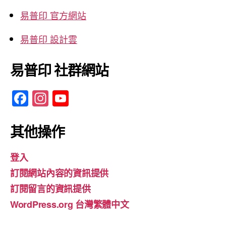
易普印 官方網站
易普印 設計雲
易普印 社群網站
F
In
Y
a
st
o
c
a
u
其他操作
e
gr
T
登入
b
a
u
訂閱網站內容的資訊提供
o
m
b
訂閱留言的資訊提供
o
e
WordPress.org 台灣繁體中文
k