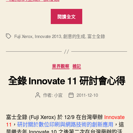
“富
閱讀全文
士
全
錄
Fuji Xerox
,
Innovate 2013
,
創意的生成
,
富士全錄
標
籤
Innovate
2013
年
分
業界觀察
雜記
度
類
活
全錄 Innovate 11 研討會心得
動”
作者:
小宜
2011-12-10
文
文
章
章
作
發
者
佈
富士全錄 (Fuji Xerox) 於 12/9 在台灣舉辦
Innovate
日
11
，
研討關於數位印刷與網路技術的創新應用
，這
期
是繼去年 Innovate 10 之後第二次在台灣舉辦的活