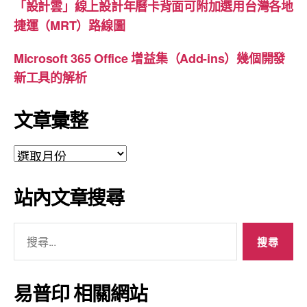
「設計雲」線上設計年曆卡背面可附加選用台灣各地
捷運（MRT）路線圖
Microsoft 365 Office 增益集（Add-ins）幾個開發
新工具的解析
文章彙整
文
章
彙
站內文章搜尋
整
搜
尋
關
鍵
易普印 相關網站
字: