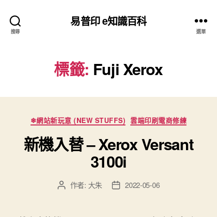
易普印 e知識百科
搜尋
選單
標籤:
Fuji Xerox
分
❄網站新玩意 (NEW STUFFS)
雲端印刷電商修練
類
新機入替 – Xerox Versant
3100i
作者:
大朱
2022-05-06
文
文
章
章
作
發