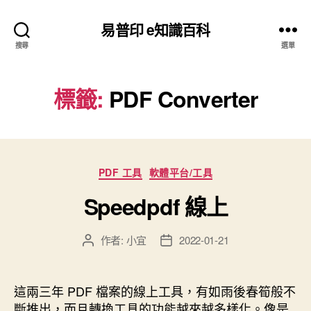
易普印 e知識百科
搜尋
選單
標籤:
PDF Converter
分
PDF 工具
軟體平台/工具
類
Speedpdf 線上
作者:
小宜
2022-01-21
文
文
章
章
作
發
者
佈
這兩三年 PDF 檔案的線上工具，有如雨後春筍般不
日
斷推出，而且轉換工具的功能越來越多樣化。像是