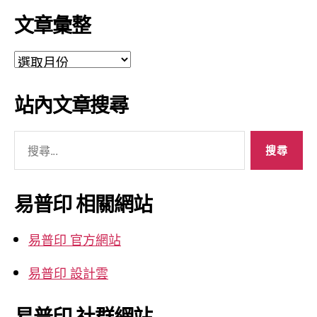
文章彙整
文
章
彙
站內文章搜尋
整
搜
尋
關
鍵
易普印 相關網站
字:
易普印 官方網站
易普印 設計雲
易普印 社群網站