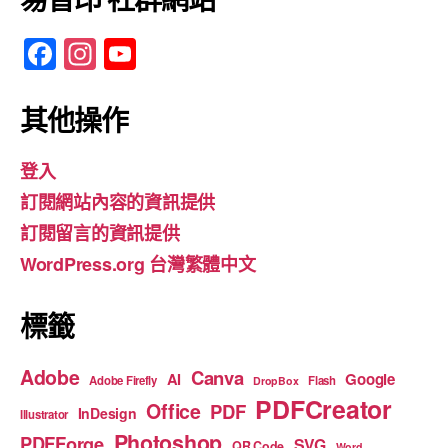
F
In
Y
a
st
o
c
a
u
其他操作
e
gr
T
登入
b
a
u
訂閱網站內容的資訊提供
o
m
b
訂閱留言的資訊提供
o
e
WordPress.org 台灣繁體中文
k
標籤
Adobe
Canva
Google
AI
Adobe Firefly
Flash
DropBox
PDFCreator
Office
PDF
InDesign
Illustrator
Photoshop
PDFForge
SVG
QR Code
Word