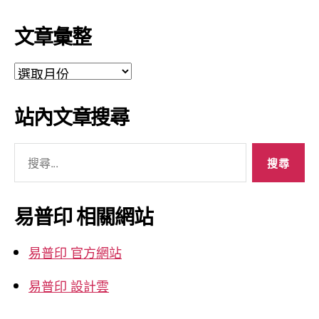
文章彙整
文
章
彙
站內文章搜尋
整
搜
尋
關
鍵
易普印 相關網站
字:
易普印 官方網站
易普印 設計雲