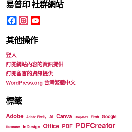
易普印 社群網站
F
In
Y
a
st
o
c
a
u
其他操作
e
gr
T
登入
b
a
u
訂閱網站內容的資訊提供
o
m
b
訂閱留言的資訊提供
o
e
WordPress.org 台灣繁體中文
k
標籤
Adobe
Canva
Google
AI
Adobe Firefly
Flash
DropBox
PDFCreator
Office
PDF
InDesign
Illustrator