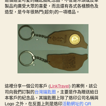
o
r
d
n
e
製品均廣受大眾的喜愛，而且還有各式各樣顏色及
o
e
I
g
r
k
s
n
e
造型，是今年很熱門(超夯)的一項禮品。
t
r
這裡分享一個公司客戶 (
LinkTravel
) 的案例，該公
司向我們訂製的
台灣鑰匙圈
，主要是作為贈送給日
本客戶的紀念品，其鑰匙圈上除了烙印公司名稱與
Logo 之外，在反面上則是烙印
活動網址的 QR