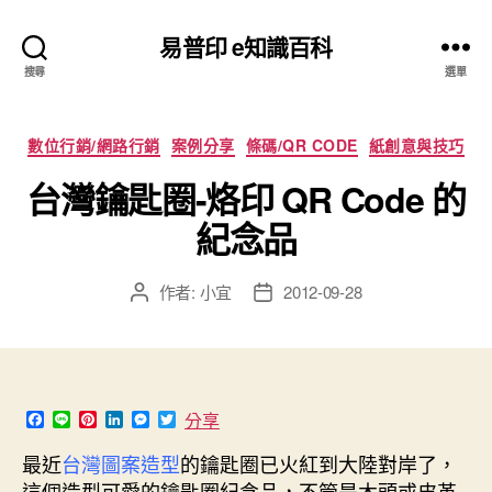
易普印 e知識百科
搜尋
選單
分
數位行銷/網路行銷
案例分享
條碼/QR CODE
紙創意與技巧
類
台灣鑰匙圈-烙印 QR Code 的
紀念品
作者:
小宜
2012-09-28
文
文
章
章
作
發
者
佈
日
期
F
L
P
L
M
T
分享
a
i
i
i
e
w
c
n
n
n
s
i
最近
台灣圖案造型
的鑰匙圈已火紅到大陸對岸了，
e
e
t
k
s
t
這個造型可愛的鑰匙圈紀念品，不管是木頭或皮革
b
e
e
e
t