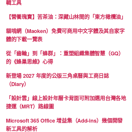
輯工具
【營養瑰寶】苦茶油：深藏山林間的「東方橄欖油」
貓啃網（Maoken）免費可商用中文字體及其自家字
體的下載一覽表
從「齒輪」到「蜂群」：重塑組織集體智慧（GQ）
的《蜂巢思維》心得
新登場 2027 年度的公版三角桌曆與工商日誌
（Diary）
「設計雲」線上設計年曆卡背面可附加選用台灣各地
捷運（MRT）路線圖
Microsoft 365 Office 增益集（Add-ins）幾個開發
新工具的解析