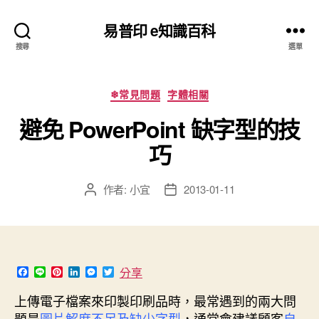
易普印 e知識百科
搜尋
選單
分
❄常見問題
字體相關
類
避免 PowerPoint 缺字型的技
巧
作者:
小宜
2013-01-11
文
文
章
章
作
發
者
佈
日
期
F
L
P
L
M
T
分享
a
i
i
i
e
w
c
n
n
n
s
i
上傳電子檔案來印製印刷品時，最常遇到的兩大問
e
e
t
k
s
t
題是
圖片解度不足及缺少字型
，通常會建議顧客
自
b
e
e
e
t