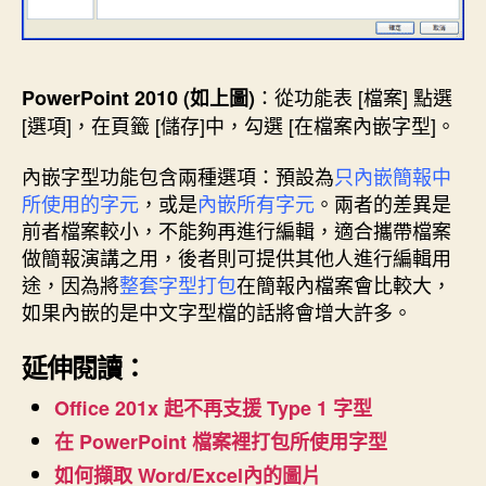
：從功能表 [檔案] 點選
PowerPoint 2010 (如上圖)
[選項]，在頁籤 [儲存]中，勾選 [在檔案內嵌字型]。
內嵌字型功能包含兩種選項：預設為
只內嵌簡報中
所使用的字元
，或是
內嵌所有字元
。兩者的差異是
前者檔案較小，不能夠再進行編輯，適合攜帶檔案
做簡報演講之用，後者則可提供其他人進行編輯用
途，因為將
整套字型打包
在簡報內檔案會比較大，
如果內嵌的是中文字型檔的話將會增大許多。
延伸閱讀：
Office 201x 起不再支援 Type 1 字型
在 PowerPoint 檔案裡打包所使用字型
如何擷取 Word/Excel內的圖片