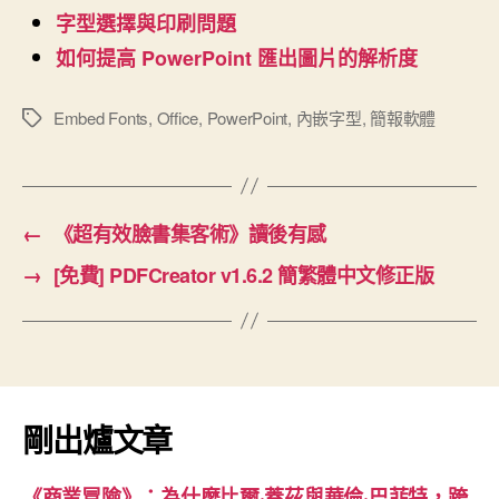
字型選擇與印刷問題
如何提高 PowerPoint 匯出圖片的解析度
Embed Fonts
,
Office
,
PowerPoint
,
內嵌字型
,
簡報軟體
標
籤
←
《超有效臉書集客術》讀後有感
→
[免費] PDFCreator v1.6.2 簡繁體中文修正版
剛出爐文章
《商業冒險》：為什麼比爾·蓋茲與華倫·巴菲特，跨