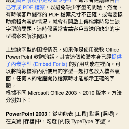
o
r
d
n
e
己存成 PDF 檔案
，以避免缺少字型的問題。然而，
o
e
I
g
r
k
s
n
e
有時候客戶儲存的 PDF 檔案尺寸不正確，或需要協
t
r
助編輯內容的情況，就會有開啟上傳檔案時發生缺
字型的問題，這時候通常會請客戶寄送所缺少的字
型檔案來解決問題。
上述缺字型的困擾情況，如果你是使用微軟 Office
PowerPoint 軟體的話，其實這個軟體本身已經
提供
了內嵌字型 (Embed Fonts)
的好用功能在裡面，可
以將簡報檔案內所使用的字型一起打包放入檔案裏
面，任何人的電腦開啟檔案時才能顯示正確的字
體。
根據不同 Microsoft Office 2003 ~ 2010 版本，方法
分別如下：
：從功能表 [工具] 點選 [選項]，
PowerPoint 2003
在頁籤 [存檔]中，勾選 [內嵌 TypeType 字型]。