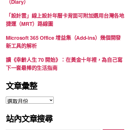
（Diary）
「設計雲」線上設計年曆卡背面可附加選用台灣各地
捷運（MRT）路線圖
Microsoft 365 Office 增益集（Add-ins）幾個開發
新工具的解析
讀《幸齡人生 70 開始》：在黃金十年裡，為自己寫
下一套最棒的生活指南
文章彙整
文
章
彙
站內文章搜尋
整