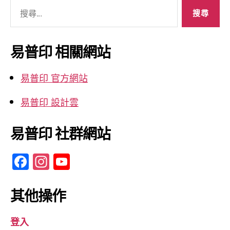
搜
尋
關
鍵
易普印 相關網站
字:
易普印 官方網站
易普印 設計雲
易普印 社群網站
F
In
Y
a
st
o
c
a
u
其他操作
e
gr
T
登入
b
a
u