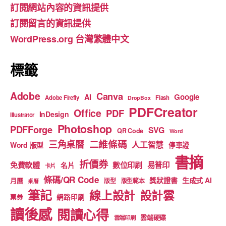
訂閱網站內容的資訊提供
o
m
b
訂閱留言的資訊提供
o
e
WordPress.org 台灣繁體中文
k
標籤
Adobe
Canva
Google
AI
Adobe Firefly
Flash
DropBox
PDFCreator
Office
PDF
InDesign
Illustrator
Photoshop
PDFForge
SVG
QR Code
Word
二維條碼
三角桌曆
人工智慧
Word 版型
停車證
書摘
折價券
免費軟體
數位印刷
易普印
名片
卡片
條碼/QR Code
獎狀證書
生成式 AI
月曆
版型
版型範本
桌曆
筆記
線上設計
設計雲
網路印刷
票券
讀後感
閱讀心得
雲端硬碟
雲端印刷