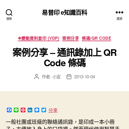
易普印 e知識百科
搜尋
選單
分
❄變動資料套印 (VDP)
案例分享
條碼/QR CODE
類
案例分享 – 通訊錄加上 QR
Code 條碼
作者:
小宜
2013-10-04
文
文
章
章
作
發
者
佈
日
期
F
L
P
L
M
T
分享
a
i
i
i
e
w
c
n
n
n
s
i
一般社團或班級的聯絡通訊錄，是印成一本小冊
e
e
t
k
s
t
子，方便放入身上的口袋裡。然而現代使用智慧手
b
e
e
e
t