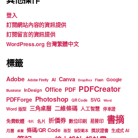
e
gr
T
登入
b
a
u
訂閱網站內容的資訊提供
o
m
b
訂閱留言的資訊提供
o
e
WordPress.org 台灣繁體中文
k
標籤
Adobe
Canva
Google
AI
Adobe Firefly
Flash
DropBox
PDFCreator
Office
PDF
InDesign
Illustrator
Photoshop
PDFForge
SVG
QR Code
Word
二維條碼
三角桌曆
人工智慧
Word 版型
停車證
書摘
折價券
免費軟體
數位印刷
易普印
名片
卡片
條碼/QR Code
獎狀證書
生成式 AI
月曆
版型
版型範本
桌曆