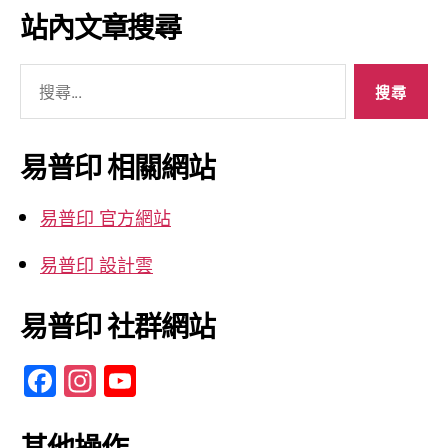
彙
站內文章搜尋
整
搜
尋
關
鍵
易普印 相關網站
字:
易普印 官方網站
易普印 設計雲
易普印 社群網站
F
In
Y
a
st
o
c
a
u
其他操作