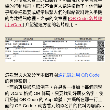
o
r
d
n
e
機的行動族群，應該不會有人還這樣做了，他們幾
o
e
I
g
r
k
s
n
e
乎都會把重要或經常聯繫人們的聯絡資料建入手機
t
r
的內建通訊錄裡。之前的文章裡 [
QR Code 名片應
用-vCard
] 介紹過這方面的名片應用。
這次想與大家分享兩個有關
通訊錄運用 QR Code
的有趣案例：
上面的班級通訊錄例子，在最後一欄加上每個同學
的 vCard 格式 QR 條碼，只要找到好朋友名字，使
用掃描 QR Code 的 App 軟體，拍攝所在那一行上
面的 QR Code，就會看到類似名片的資料內容顯示