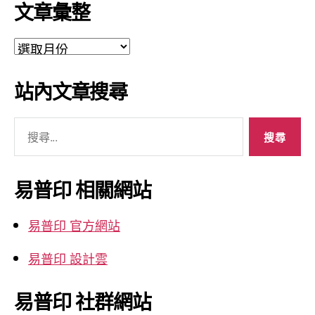
文章彙整
文
章
彙
站內文章搜尋
整
搜
尋
關
鍵
易普印 相關網站
字:
易普印 官方網站
易普印 設計雲
易普印 社群網站