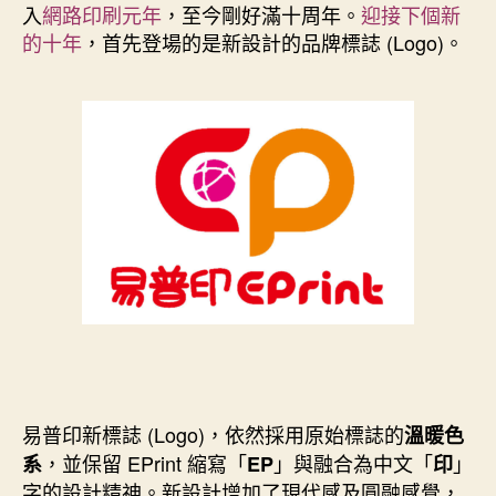
k
s
n
e
入
網路印刷元年
，至今剛好滿十周年。
迎接下個新
t
r
的十年
，首先登場的是新設計的品牌標誌 (Logo)。
易普印新標誌 (Logo)，依然採用原始標誌的
溫暖色
，並保留 EPrint 縮寫「
」與融合為中文「
」
系
EP
印
字的設計精神。新設計增加了現代感及圓融感覺，