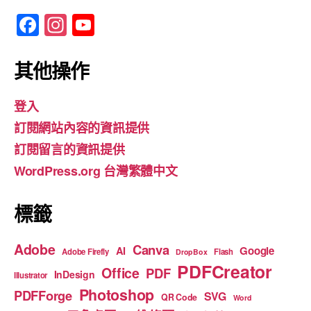
F
In
Y
a
st
o
c
a
u
其他操作
e
gr
T
登入
b
a
u
訂閱網站內容的資訊提供
o
m
b
訂閱留言的資訊提供
o
e
WordPress.org 台灣繁體中文
k
標籤
Adobe
Canva
Google
AI
Adobe Firefly
Flash
DropBox
PDFCreator
Office
PDF
InDesign
Illustrator
Photoshop
PDFForge
SVG
QR Code
Word