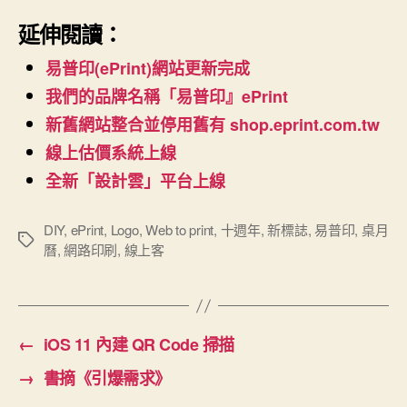
延伸閱讀：
易普印(ePrint)網站更新完成
我們的品牌名稱「易普印』ePrint
新舊網站整合並停用舊有 shop.eprint.com.tw
線上估價系統上線
全新「設計雲」平台上線
DIY
,
ePrint
,
Logo
,
Web to print
,
十週年
,
新標誌
,
易普印
,
桌月
標
曆
,
網路印刷
,
線上客
籤
←
iOS 11 內建 QR Code 掃描
→
書摘《引爆需求》