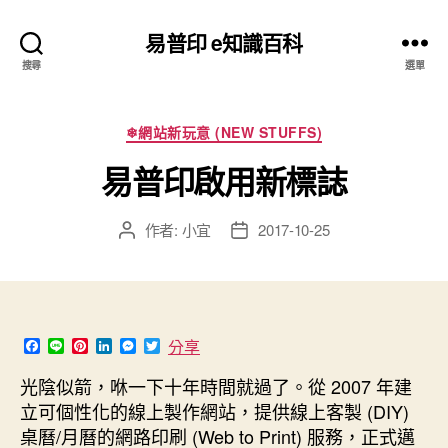
易普印 e知識百科
搜尋
選單
分
❄網站新玩意 (NEW STUFFS)
類
易普印啟用新標誌
作者:
小宜
2017-10-25
文
文
章
章
作
發
者
佈
日
期
F
L
P
L
M
T
分享
a
i
i
i
e
w
c
n
n
n
s
i
光陰似箭，咻一下十年時間就過了。從 2007 年建
e
e
t
k
s
t
立可個性化的線上製作網站，提供線上客製 (DIY)
b
e
e
e
t
o
r
d
n
e
桌曆/月曆的網路印刷 (Web to Print) 服務，正式邁
o
e
I
g
r