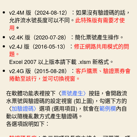
v2.4M 版（2024-08-12）：如果沒有驗證碼的話，
允許流水號長度可以不同。
此特殊版有需要才使
用
。
v2.4K 版（2020-07-28）：簡化票號產生操作。
v2.4J 版
（2016-05-13）
：
修正網路共用模式的問
題。
Excel 2007 以上版本請下載 .xlsm 新格式。
v2.4G 版
（2015-08-28）
：
客戶購票、驗證票券會
捲動至該行，並可切換視窗。
在軟體功能表裡按下〈
票號產生〉
按鈕，會開啟流
水票號與驗證碼的設定視窗 (如上圖)，勾選下方的
〈
加驗證碼〉
選項 (選用項目)，就會在
範例欄
內自
動以隨機亂數方式產生驗證碼。
各選項說明如下：