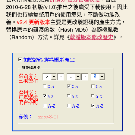
e
e
t
k
s
t
2010-6-28 初版(v1.0)推出之後廣受下載使用，因此
b
e
e
e
t
o
r
d
n
e
我們也持續彙整用戶的使用意見，不斷做功能改
o
e
I
g
r
k
s
n
e
善。
v2.4 更新版本
主要是更改驗證碼的產生方式，
t
r
替換原本的雜湊函數（Hash MD5）為隨機亂數
（Random）方法。詳見《
軟體版本修改歷史
》。