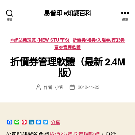
易普印 e知識百科
搜尋
選單
分
❄網站新玩意 (NEW STUFFS)
折價券/禮券/入場券/摸彩卷
類
票券管理軟體
折價券管理軟體（最新 2.4M
版）
作者:
小宜
2012-11-23
文
文
章
章
作
發
者
佈
日
期
F
L
P
L
M
T
分享
a
i
i
i
e
w
c
n
n
n
s
i
公司所研發的免費
折價券/禮券管理軟體
，自從