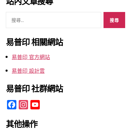
站內文章搜尋
整
搜
尋
關
鍵
易普印 相關網站
字:
易普印 官方網站
易普印 設計雲
易普印 社群網站
F
In
Y
a
st
o
c
a
u
其他操作