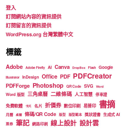
e
gr
T
登入
b
a
u
訂閱網站內容的資訊提供
o
m
b
訂閱留言的資訊提供
o
e
WordPress.org 台灣繁體中文
k
標籤
Adobe
Canva
Google
AI
Adobe Firefly
Flash
DropBox
PDFCreator
Office
PDF
InDesign
Illustrator
Photoshop
PDFForge
SVG
QR Code
Word
二維條碼
三角桌曆
人工智慧
Word 版型
停車證
書摘
折價券
免費軟體
數位印刷
易普印
名片
卡片
條碼/QR Code
獎狀證書
生成式 AI
月曆
版型
版型範本
桌曆
筆記
線上設計
設計雲
網路印刷
票券