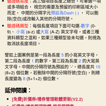
驗證碼長度
：為三個項目長度之總合，可單選一項
或多項組合， 視您的需要及預留的印刷區域大小
而定， 中間的分隔字元
預設為Dash (-)
， 可以刪
除(空白)或改輸入其他的分隔符號。
驗證碼類型
：每個長度項目下面可勾選-
數字
(0-
9)、
小寫
(a-z) 或
大寫
(A-Z) 英文字母，或者三種
資料類型之混和，如果三種類型皆未勾選，則視為
取消該長度項目。
譬如上圖案例是第一段為長度
5
的小寫英文字母，
第二段為長度
1
的數字，第三段為長度
2
的大寫英
文字母，中間的分隔符號為預設的 ‘-‘，總長度共
10
(8+2) 個位數，若刪除中間的分隔符號(空白)，則總
長度變為
8
(5+1+2) 個位數。
延伸閱讀：
[免費]折價券/禮券管理軟體更新(V2.2)