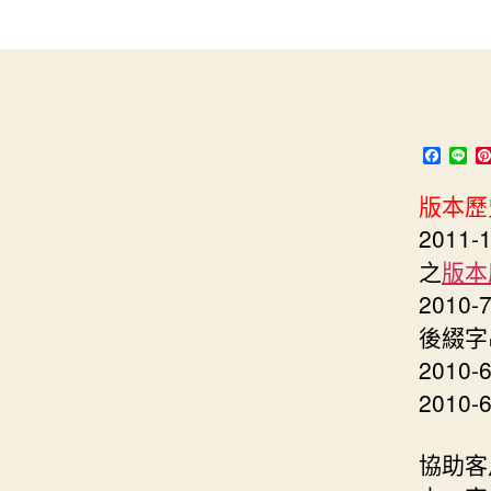
s
i
e
d
e
t
s
I
n
t
t
n
g
e
e
r
F
L
a
i
r
c
n
版本歷
e
e
b
201
o
o
之
版本
k
2010
後綴字串(t
2010-
2010-
協助客