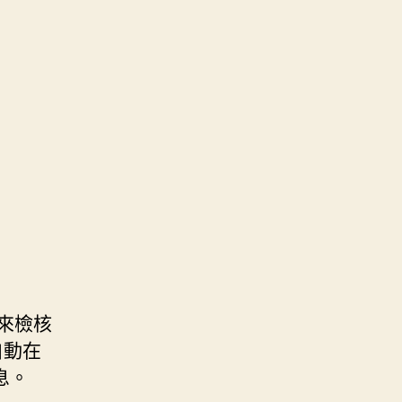
來檢核
自動在
息。