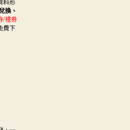
資料形
兌換、
券/禮券
免費下
開發，一