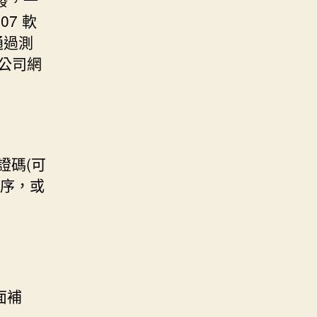
007 軟
也通過測
公司網
證碼(可
程序，或
面補