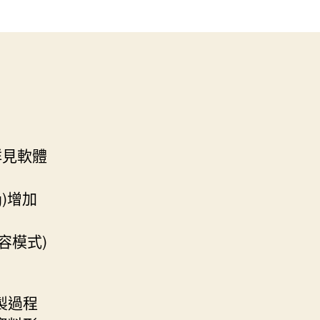
詳見軟體
g)增加
(相容模式)
製過程