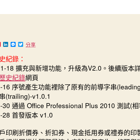
作
發
折
者
佈
價
日
券/
期
禮
券
P
L
M
T
分享
管
i
i
e
w
理
n
n
s
i
史紀錄：
t
k
s
t
軟
e
e
e
t
1-11-18 擴充與新增功能，升級為V2.0。後續版本
體
r
d
n
e
e
I
g
r
下
歷史紀錄
網頁
s
n
e
載
t
r
-7-16 序號產生功能裡除了原有的前導字串(leadin
(V1.0)〉
railing)-v1.0.1
中
6-30 通過 Office Professional Plus 2010 測試
6-28 首發版本 v1.0
戶印刷折價券、折扣券、現金抵用券或禮券的印