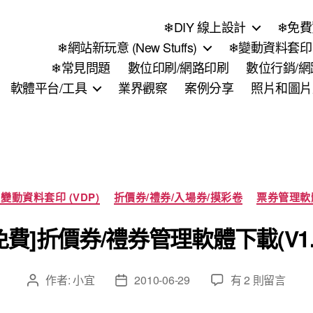
❄DIY 線上設計
❄免費
❄網站新玩意 (New Stuffs)
❄變動資料套印 (
❄常見問題
數位印刷/網路印刷
數位行銷/
軟體平台/工具
業界觀察
案例分享
照片和圖片
分
變動資料套印 (VDP)
折價券/禮券/入場券/摸彩卷
票券管理軟
類
免費]折價券/禮券管理軟體下載(V1.
在
作者:
小宜
2010-06-29
有 2 則留言
文
文
〈[免
章
章
費]