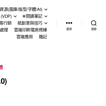
資源(圖庫/版型/字體/AI)
VDP)
❄閱讀筆記
網路行銷
紙創意與技巧
處理
雲端印刷電商修練
選單
搜尋
雲端應用
雜記
體
0)