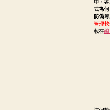
中，客
式為何
防偽
等
管理軟
載在
線
這個軟體