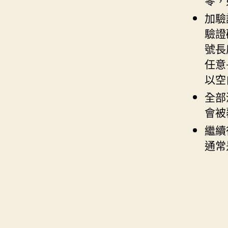
加驗
驗證
號長
任意
以空
全部
會被
繼續
通常