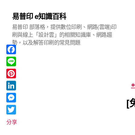
易普印 e知識百科
易普印 部落格，提供數位印刷、網路(雲端)印
刷與線上「設計雲」的相關知識庫、網路趨
勢，以及解答印刷的常見問題
F
a
L
c
i
P
❄
e
n
i
L
b
[
e
n
i
o
M
t
n
o
e
T
e
分享
k
k
s
w
r
e