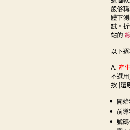
般俗稱
體下測試，
試。
折
站的
以下逐
A.
產
不選用
按 [
開始
前導
號碼
零，