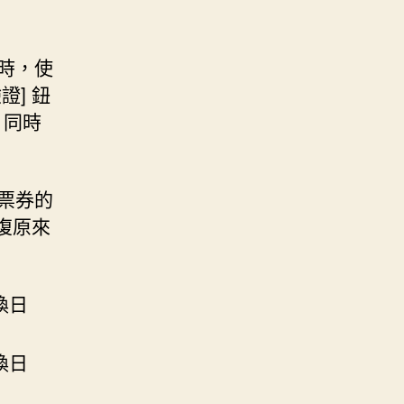
時，使
] 鈕
，同時
票券的
復原來
換日
換日