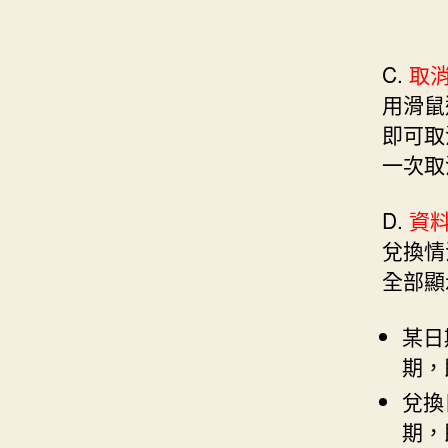
C.
取
用滑鼠
即可取
一次取
D.
資
兌換情
全部顯
某日
期，
兌換
期，