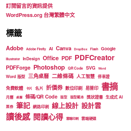
o
m
b
訂閱留言的資訊提供
o
e
WordPress.org 台灣繁體中文
k
標籤
Adobe
Canva
Google
AI
Adobe Firefly
Flash
DropBox
PDFCreator
Office
PDF
InDesign
Illustrator
Photoshop
PDFForge
SVG
QR Code
Word
二維條碼
三角桌曆
人工智慧
Word 版型
停車證
書摘
折價券
免費軟體
數位印刷
易普印
名片
卡片
條碼/QR Code
獎狀證書
生成式 AI
月曆
版型
版型範本
桌曆
筆記
線上設計
設計雲
網路印刷
票券
讀後感
閱讀心得
雲端硬碟
雲端印刷