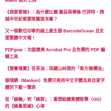
《商業冒險》：為什麼比爾·蓋茲與華倫·巴菲特，跨
越半世紀都要推薦這本書？
又一個數位印章的線上產生器 BarcodeOcean 且支
援繁體中文喔！
PDFgear：功能媲美 Acrobat Pro 且免費的 PDF 編
輯工具
【營養瑰寶】苦茶油：深藏山林間的「東方橄欖油」
貓啃網（Maoken）免費可商用中文字體及其自家字
體的下載一覽表
從「齒輪」到「蜂群」：重塑組織集體智慧（GQ）
的《蜂巢思維》心得