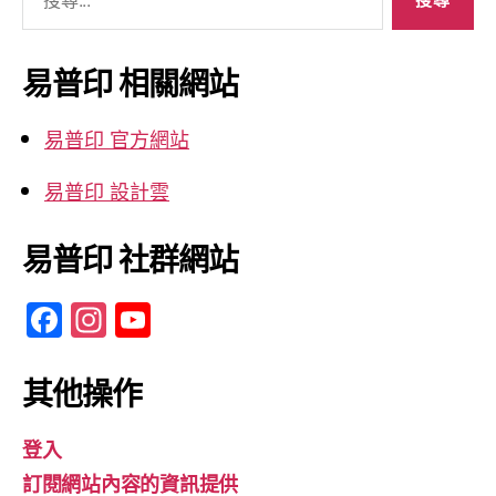
尋
關
鍵
易普印 相關網站
字:
易普印 官方網站
易普印 設計雲
易普印 社群網站
F
In
Y
a
st
o
c
a
u
其他操作
e
gr
T
登入
b
a
u
訂閱網站內容的資訊提供