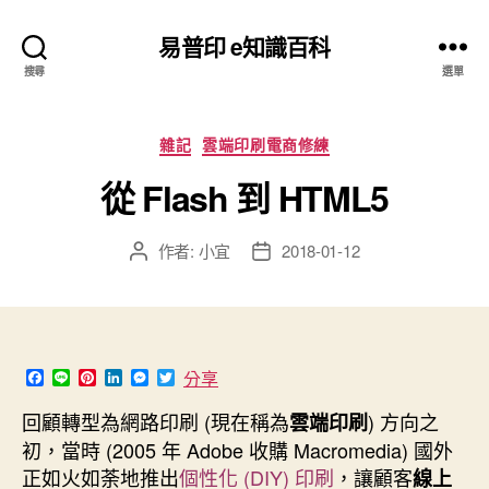
易普印 e知識百科
搜尋
選單
分
雜記
雲端印刷電商修練
類
從 Flash 到 HTML5
作者:
小宜
2018-01-12
文
文
章
章
作
發
者
佈
日
期
F
L
P
L
M
T
分享
a
i
i
i
e
w
c
n
n
n
s
i
回顧轉型為網路印刷 (現在稱為
) 方向之
雲端印刷
e
e
t
k
s
t
b
e
e
e
t
初，當時 (2005 年 Adobe 收購 Macromedia) 國外
o
r
d
n
e
正如火如荼地推出
個性化 (DIY) 印刷
，讓顧客
線上
o
e
I
g
r