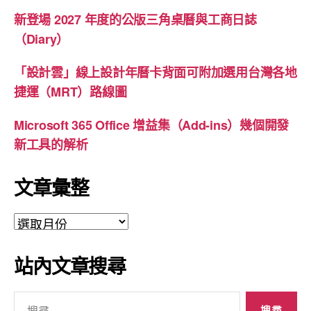
新登場 2027 年度的公版三角桌曆與工商日誌
（Diary）
「設計雲」線上設計年曆卡背面可附加選用台灣各地
捷運（MRT）路線圖
Microsoft 365 Office 增益集（Add-ins）幾個開發
新工具的解析
文章彙整
文
章
彙
站內文章搜尋
整
搜