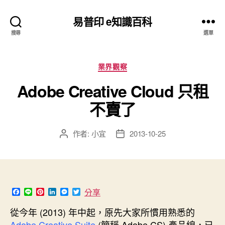
易普印 e知識百科
搜尋
選單
分
業界觀察
類
Adobe Creative Cloud 只租
不賣了
作者:
小宜
2013-10-25
文
文
章
章
作
發
者
佈
日
期
F
L
P
L
M
T
分享
a
i
i
i
e
w
c
n
n
n
s
i
從今年 (2013) 年中起，原先大家所慣用熟悉的
e
e
t
k
s
t
Adobe
Creative Suite
(簡稱 Adobe CS) 產品線，已
b
e
e
e
t