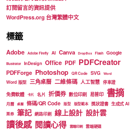
o
m
b
訂閱留言的資訊提供
o
e
WordPress.org 台灣繁體中文
k
標籤
Adobe
Canva
Google
AI
Adobe Firefly
Flash
DropBox
PDFCreator
Office
PDF
InDesign
Illustrator
Photoshop
PDFForge
SVG
QR Code
Word
二維條碼
三角桌曆
人工智慧
Word 版型
停車證
書摘
折價券
免費軟體
數位印刷
易普印
名片
卡片
條碼/QR Code
獎狀證書
生成式 AI
月曆
版型
版型範本
桌曆
筆記
線上設計
設計雲
網路印刷
票券
讀後感
閱讀心得
雲端硬碟
雲端印刷