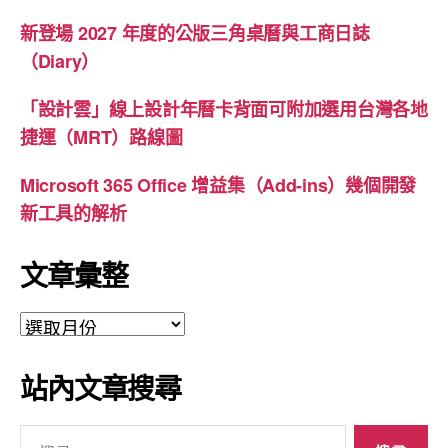
新登場 2027 年度的公版三角桌曆與工商日誌
（Diary）
「設計雲」線上設計年曆卡背面可附加選用台灣各地
捷運（MRT）路線圖
Microsoft 365 Office 增益集（Add-ins）幾個開發
新工具的解析
文章彙整
文
章
彙
站內文章搜尋
整
搜