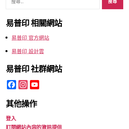
尋
關
鍵
易普印 相關網站
字:
易普印 官方網站
易普印 設計雲
易普印 社群網站
F
In
Y
a
st
o
c
a
u
其他操作
e
gr
T
登入
b
a
u
訂閱網站內容的資訊提供