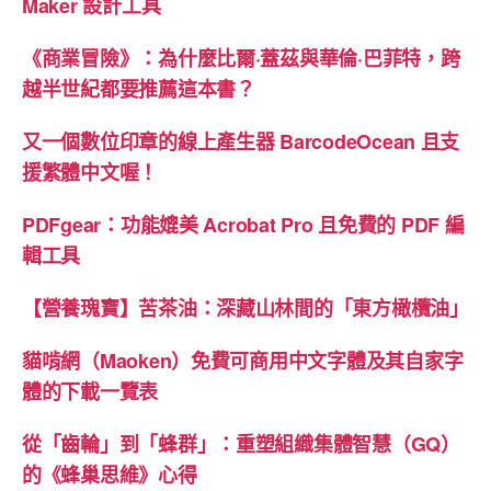
Maker 設計工具
《商業冒險》：為什麼比爾·蓋茲與華倫·巴菲特，跨
越半世紀都要推薦這本書？
又一個數位印章的線上產生器 BarcodeOcean 且支
援繁體中文喔！
PDFgear：功能媲美 Acrobat Pro 且免費的 PDF 編
輯工具
【營養瑰寶】苦茶油：深藏山林間的「東方橄欖油」
貓啃網（Maoken）免費可商用中文字體及其自家字
體的下載一覽表
從「齒輪」到「蜂群」：重塑組織集體智慧（GQ）
的《蜂巢思維》心得