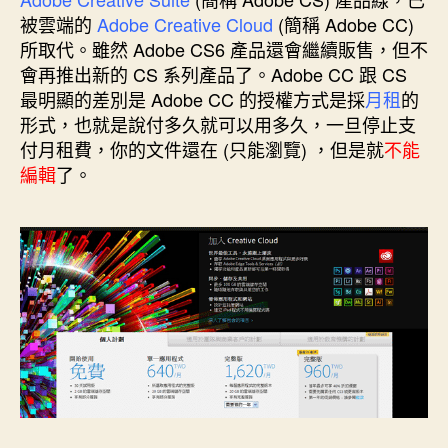
o
r
d
n
e
被雲端的
Adobe
Creative Cloud
(簡稱 Adobe CC)
o
e
I
g
r
k
s
n
e
所取代。雖然 Adobe CS6 產品還會繼續販售，但不
t
r
會再推出新的 CS 系列產品了。Adobe CC 跟 CS
最明顯的差別是 Adobe CC 的授權方式是採
月租
的
形式，也就是說付多久就可以用多久，一旦停止支
付月租費，你的文件還在 (只能瀏覽) ，但是就
不能
編輯
了。